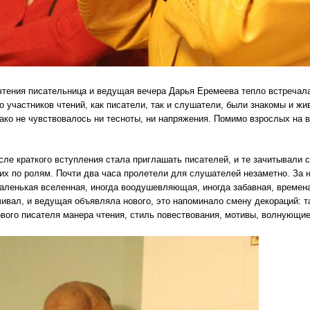
чтения писательница и ведущая вечера Дарья Еремеева тепло встречал
 участников чтений, как писатели, так и слушатели, были знакомы и ж
ако не чувствовалось ни тесноты, ни напряжения. Помимо взрослых на в
ле краткого вступления стала приглашать писателей, и те зачитывали с
их по ролям. Почти два часа пролетели для слушателей незаметно. За
аленькая вселенная, иногда воодушевляющая, иногда забавная, времена
чивал, и ведущая объявляла нового, это напоминало смену декораций: 
вого писателя манера чтения, стиль повествования, мотивы, волнующие