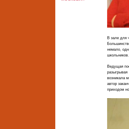
В зале для 
Большинство
немало, одн
школьников.
Ведущая пос
разыгрывая 
возникала м
автор закан
приходом но