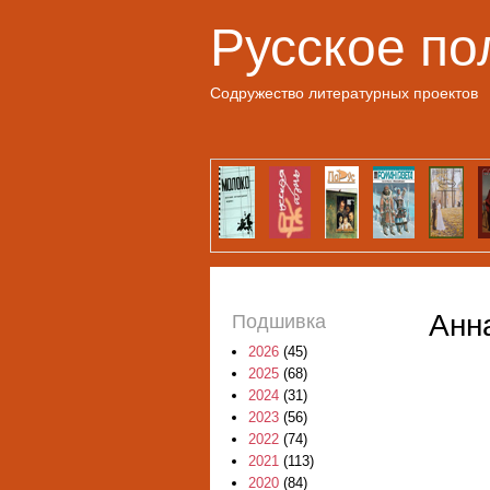
Русское по
Содружество литературных проектов
Анн
Подшивка
2026
(45)
2025
(68)
2024
(31)
2023
(56)
2022
(74)
2021
(113)
2020
(84)