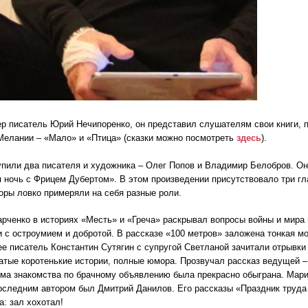
р писатель Юрий Нечипоренко, он представил слушателям свои книги, п
Мелании – «Мало» и «Птица» (сказки можно посмотреть
здесь
).
пили два писателя и художника – Олег Попов и Владимир Белобров. Он
 ночь с Фрицем Дубертом». В этом произведении присутствовало три гл
торы ловко примеряли на себя разные роли.
рченко в историях «Месть» и «Греча» раскрывал вопросы войны и мира 
 с остроумием и добротой. В рассказе «100 метров» заложена тонкая м
е писатель Константин Сутягин с супругой Светланой зачитали отрывки 
тые коротенькие истории, полные юмора. Прозвучал рассказ ведущей 
ема знакомства по брачному объявлению была прекрасно обыграна. Мар
следним автором был Дмитрий Данилов. Его рассказы «Праздник труда 
: зал хохотал!