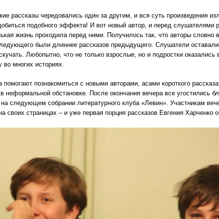
кие рассказы чередовались один за другим, и вся суть произведения изл
добиться подобного эффекта! И вот новый автор, и перед слушателями р
ькая жизнь проходила перед ними. Получилось так, что авторы словно в
ледующего были длиннее рассказов предыдущего. Слушатели оставалис
скучать. Любопытно, что не только взрослые, но и подростки оказались
 во многих историях.
а помогают познакомиться с новыми авторами, асами короткого рассказ
в неформальной обстановке. После окончания вечера все угостились б
на следующем собрании литературного клуба «Левин». Участникам веч
на своих страницах – и уже первая порция рассказов Евгения Харченко 