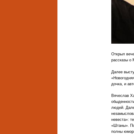
Открыл вече
рассказы о 
Далее высту
«Новогодняя
дочка, и ав
Вячеслав Ха
обыденности
людей. Дале
незамыслова
невеста»: т
«Штаны». По
полны юмора