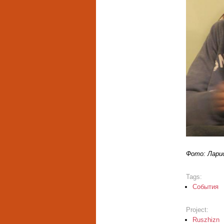
Фото: Лари
Tags:
События
Project:
Ruszhizn