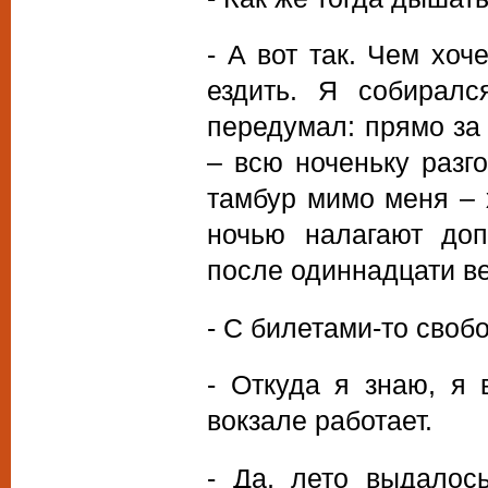
- А вот так. Чем хо
ездить. Я собиралс
передумал: прямо за 
– всю ноченьку разг
тамбур мимо меня – х
ночью налагают доп
после одиннадцати ве
- С билетами-то своб
- Откуда я знаю, я
вокзале работает.
- Да, лето выдалось