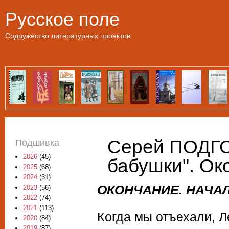
Пе
Русское поле
Содружество литературных проектов
Серей ПОДГ
Подшивка
2026
(45)
бабушки". Ок
2025
(68)
2024
(31)
ОКОНЧАНИЕ. НАЧА
2023
(56)
2022
(74)
2021
(113)
Когда мы отъехали, Л
2020
(84)
2019
(87)