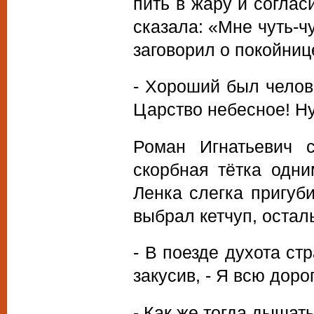
пить в жару и соглас
сказала: «Мне чуть-ч
заговорил о покойниц
- Хороший был челов
Царство небесное! Ну
Роман Игнатьевич с
скорбная тётка одни
Ленка слегка пригуб
выбрал кетчуп, остал
- В поезде духота ст
закусив, - Я всю доро
- Как же тогда дышать