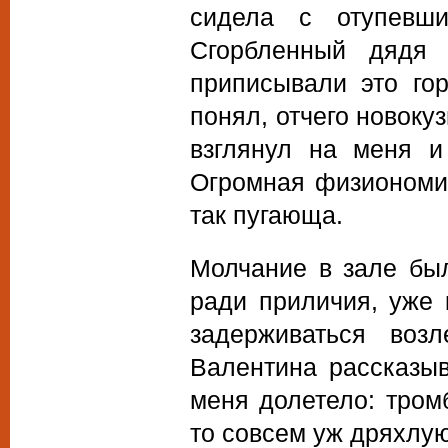
сидела с отупевши
Сгорбленный дядя 
приписывали это гор
понял, отчего новоку
взглянул на меня и
Огромная физиономия
так пугающа.
Молчание в зале был
ради приличия, уже
задерживаться воз
Валентина рассказы
меня долетело: тром
то совсем уж дряхлую