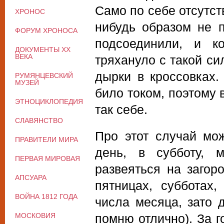
Само по себе отсутст
ХРОНОС
нибудь образом не п
ФОРУМ ХРОНОСА
подсоединили, и к
ДОКУМЕНТЫ XX
ВЕКА
тряхануло с такой си
дырки в кроссовках.
РУМЯНЦЕВСКИЙ
МУЗЕЙ
било током, поэтому
ЭТНОЦИКЛОПЕДИЯ
так себе.
СЛАВЯНСТВО
Про этот случай мо
ПРАВИТЕЛИ МИРА
день, в субботу, м
ПЕРВАЯ МИРОВАЯ
развеяться на загор
АПСУАРА
пятницах, субботах
ВОЙНА 1812 ГОДА
числа месяца, зато д
МОСКОВИЯ
помню отлично). За г