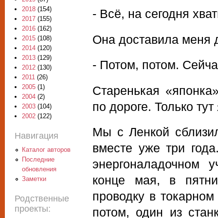
2018
(154)
- Всё, на сегодня хва
2017
(155)
2016
(162)
Она доставила меня д
2015
(108)
2014
(120)
2013
(129)
- Потом, потом. Сейча
2012
(130)
2011
(26)
2005
(1)
Старенькая «японка»
2004
(2)
по дороге. Только тут
2003
(104)
2002
(122)
Мы с Ленкой сблизил
Навигация
вместе уже три года
Каталог авторов
Последние
энергоналадочном у
обновления
конце мая, в пятн
Заметки
проводку в токарном
Родственные
проекты:
потом, один из стан