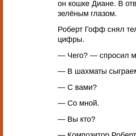
он кошке Диане. В от
зелёным глазом.
Роберт Гофф снял тел
цифры.
— Чего? — спросил м
— В шахматы сыграе
— С вами?
— Со мной.
— Вы кто?
— Композитор Робер