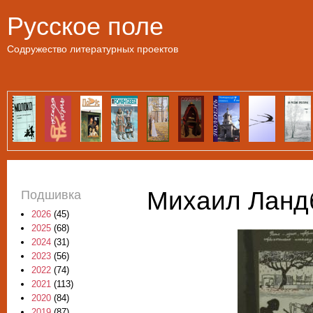
Пе
Русское поле
Содружество литературных проектов
Михаил Ландб
Подшивка
2026
(45)
2025
(68)
2024
(31)
2023
(56)
2022
(74)
2021
(113)
2020
(84)
2019
(87)