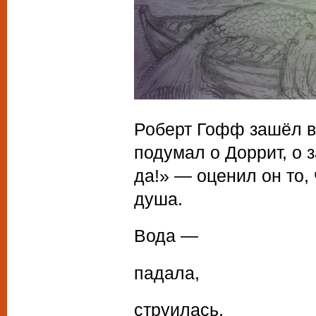
Роберт Гофф зашёл в
подумал о Доррит, о 
да!» — оценил он то,
душа.
Вода —
падала,
струилась,