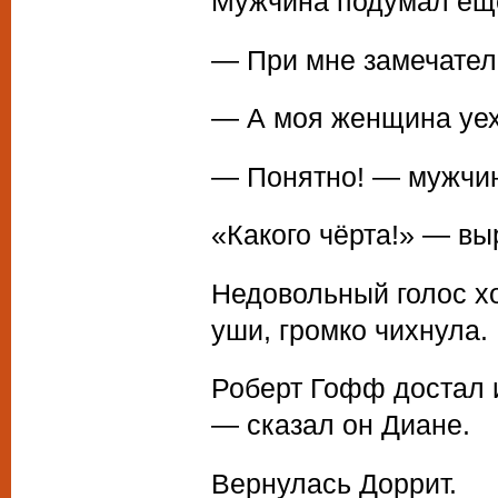
Мужчина подумал ещ
— При мне замечател
— А моя женщина уе
— Понятно! — мужчин
«Какого чёрта!» — в
Недовольный голос хо
уши, громко чихнула.
Роберт Гофф достал и
— сказал он Диане.
Вернулась Доррит.