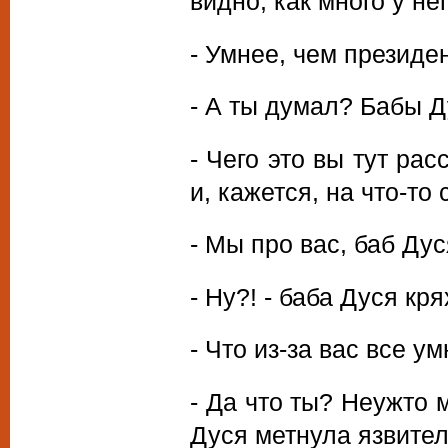
видно, как много у не
- Умнее, чем президен
- А ты думал? Бабы Д
- Чего это вы тут ра
и, кажется, на что-то
- Мы про вас, баб Дус
- Ну?! - баба Дуся кр
- Что из-за вас все у
- Да что ты? Неужто 
Дуся метнула язвител