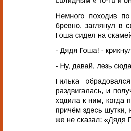
солидным « то-то и о
Немного походив по
бревно, заглянул в 
Гоша сидел на скамей
- Дядя Гоша! - крикну
- Ну, давай, лезь сюд
Гилька обрадовалс
раздвигалась, и полу
ходила к ним, когда 
причём здесь шутки, 
же не сказал: «Дядя 