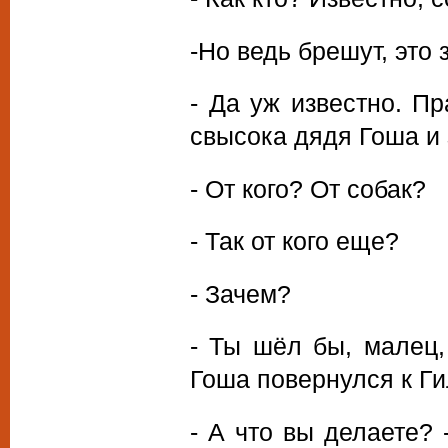
-Но ведь брешут, это 
- Да уж известно. П
свысока дядя Гоша и 
- От кого? От собак?
- Так от кого еще?
- Зачем?
- Ты шёл бы, малец, 
Гоша повернулся к Ги
- А что вы делаете? 