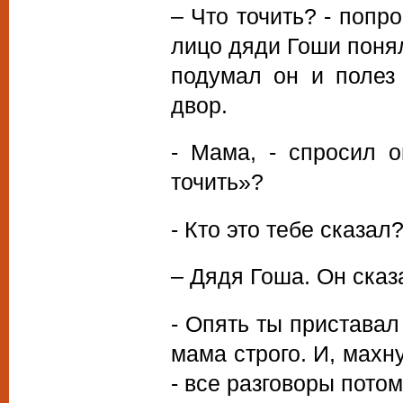
– Что точить? - попр
лицо дяди Гоши понял
подумал он и полез
двор.
- Мама, - спросил о
точить»?
- Кто это тебе сказал
– Дядя Гоша. Он сказа
- Опять ты приставал
мама строго. И, махн
- все разговоры потом