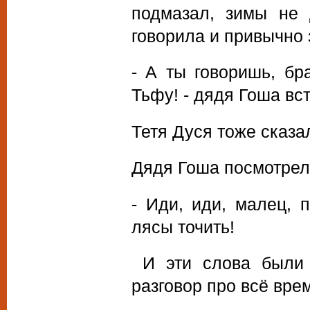
подмазал, зимы не 
говорила и привычно 
- А ты говоришь, бра
Тьфу! - дядя Гоша вс
Тетя Дуся тоже сказа
Дядя Гоша посмотрел 
- Иди, иди, малец, 
лясы точить!
И эти слова были 
разговор про всё вре