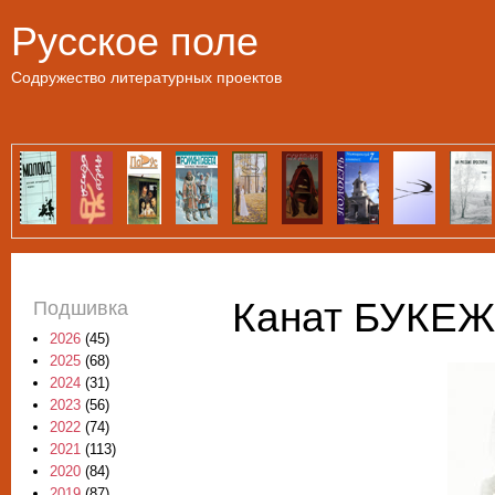
Пе
Русское поле
Содружество литературных проектов
Канат БУКЕЖ
Подшивка
2026
(45)
2025
(68)
2024
(31)
2023
(56)
2022
(74)
2021
(113)
2020
(84)
2019
(87)