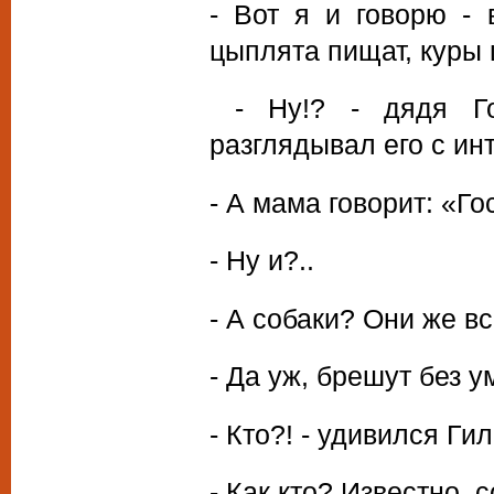
- Вот я и говорю - 
цыплята пищат, куры 
- Ну!? - дядя Го
разглядывал его с ин
- А мама говорит: «Го
- Ну и?..
- А собаки? Они же в
- Да уж, брешут без у
- Кто?! - удивился Гил
- Как кто? Известно, с