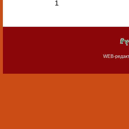
1
WEB-редак