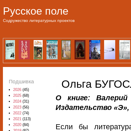
Пе
Русское поле
Содружество литературных проектов
Ольга БУГОС
Подшивка
2026
(45)
2025
(68)
О книге: Валерий
2024
(31)
Издательство «Э», 
2023
(56)
2022
(74)
2021
(113)
Если бы литератур
2020
(84)
2019
(87)