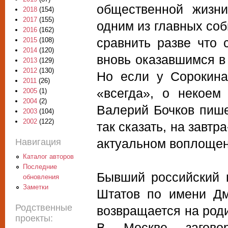
общественной жизн
2018
(154)
2017
(155)
одним из главных соб
2016
(162)
сравнить разве что
2015
(108)
2014
(120)
вновь оказавшимся в
2013
(129)
2012
(130)
Но если у Сорокина
2011
(26)
«всегда», о некоем
2005
(1)
2004
(2)
Валерий Бочков пиш
2003
(104)
2002
(122)
так сказать, на завт
актуальном воплощен
Навигация
Каталог авторов
Последние
Бывший российский 
обновления
Заметки
Штатов по имени Дм
Родственные
возвращается на роди
проекты:
В Москве загово