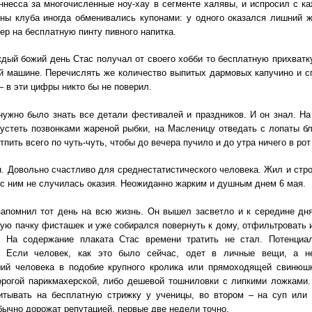
ннесса за многочисленные ноу-хау в сегменте халявы, и испросил с к
ны клуба иногда обменивались купонами: у одного оказался лишний ж
кер на бесплатную пинту пивного напитка.
дый божий день Стас получал от своего хобби то бесплатную прихватк
й машине. Перечислять же количество выпитых дармовых капучино и с
– в эти цифры никто бы не поверил.
ужно было знать все детали фестивалей и праздников. И он знал. Н
устеть позвонками жареной рыбки, на Масленицу отведать с лопаты б
тпить всего по чуть-чуть, чтобы до вечера пучило и до утра ничего в рот
н. Довольно счастливо для среднестатистического человека. Жил и стр
 с ним не случилась оказия. Неожиданно жарким и душным днем 6 мая.
запомнил тот день на всю жизнь. Он вышел засветло и к середине дн
ую пачку фисташек и уже собирался повернуть к дому, отфильтровать 
. На содержание плаката Стас времени тратить не стал. Потенциа
. Если человек, как это было сейчас, одет в личные вещи, а н
ий человека в подобие крупного кролика или прямоходящей свинюшк
орогой парикмахерской, либо дешевой тошниловки с липкими ложками.
итывать на бесплатную стрижку у ученицы, во втором – на суп или 
ычно дорожат репутацией, первые две недели точно.