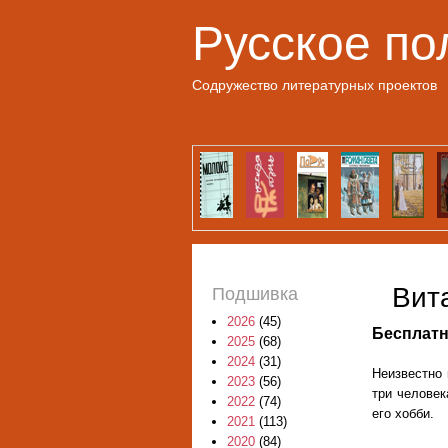
Русское по
Содружество литературных проектов
Вит
Подшивка
2026
(45)
Бесплатн
2025
(68)
2024
(31)
Неизвестно 
2023
(56)
три человек
2022
(74)
его хобби.
2021
(113)
2020
(84)