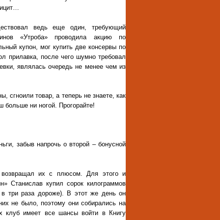
фицит…
ществовал ведь еще один, требующий
зинов «Утроба» проводила акцию по
льный купон, мог купить две консервы по
гол прилавка, после чего шумно требовал
евки, являлась очередь не менее чем из
ы, сгноили товар, а теперь не знаете, как
аш больше ни ногой. Прогорайте!
ьги, забыв напрочь о второй – бонусной
а возвращал их с плюсом. Для этого и
ын» Станислав купил сорок килограммов
 в три раза дороже). В этот же день он
них не было, поэтому они собирались на
х клуб имеет все шансы войти в Книгу