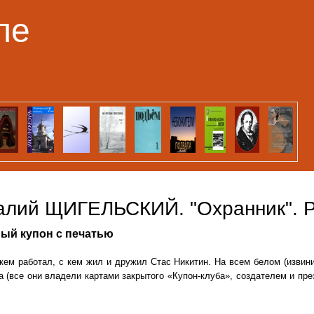
Перейти к основному
ле
содержанию
алий ЩИГЕЛЬСКИЙ. "Охранник". 
ый купон с печатью
кем работал, с кем жил и дружил Стас Никитин. На всем белом (извини
а (все они владели картами закрытого «Купон-клуба», создателем и пре