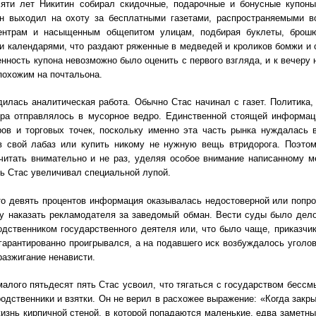
яти лет Никитин собирал скидочные, подарочные и бонусные купоны
он выходил на охоту за бесплатными газетами, распространяемыми в
ентрам и насыщенным общепитом улицам, подбирая буклеты, брошю
и календарями, что раздают ряженные в медведей и кроликов бомжи и 
нность купона невозможно было оценить с первого взгляда, и к вечеру
похожим на почтальона.
илась аналитическая работа. Обычно Стас начинал с газет. Политика, 
тра отправлялось в мусорное ведро. Единственной стоящей информац
ов и торговых точек, поскольку именно эта часть рынка нуждалась 
в свой лабаз или купить никому не нужную вещь втридорога. Поэто
читать внимательно и не раз, уделяя особое внимание написанному м
ь Стас увеличивал специальной лупой.
о девять процентов информация оказывалась недостоверной или попро
у наказать рекламодателя за заведомый обман. Вести суды было дел
одственником государственного деятеля или, что было чаще, приказчи
гарантированно проигрывался, а на подавшего иск возбуждалось уголов
разжигание ненависти.
малого пятьдесят пять Стас усвоил, что тягаться с государством бесс
 родственники и взятки. Он не верил в расхожее выражение: «Когда закр
изнь кирпичной стеной, в которой попадаются маленькие, едва заметны