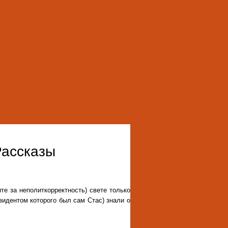
Рассказы
те за неполиткорректность) свете только
зидентом которого был сам Стас) знали о