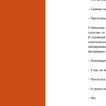
– Скажем та
– Прототипы
У Никитина 
голосом, от
И огромный,
электическ
обезврежив
бесправных,
– Освободит
– У нас не 
– Почти все
– А нужно в
– Нет.