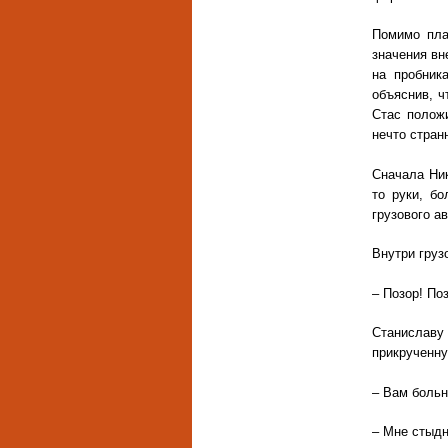
Помимо пла
значения вн
на пробник
объяснив, ч
Стас положи
нечто стран
Сначала Ник
то руки, бо
грузового а
Внутри груз
– Позор! Поз
Станиславу 
прикрученну
– Вам больн
– Мне стыдн