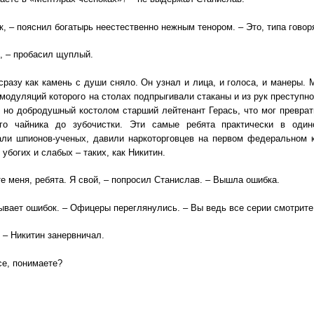
к, – пояснил богатырь неестественно нежным тенором. – Это, типа говор
, – пробасил щуплый.
сразу как камень с души сняло. Он узнал и лица, и голоса, и манеры
 модуляций которого на столах подпрыгивали стаканы и из рук преступн
 но добродушный костолом старший лейтенант Герась, что мог преврат
ого чайника до зубочистки. Эти самые ребята практически в оди
али шпионов-ученых, давили наркоторговцев на первом федеральном 
 убогих и слабых – таких, как Никитин.
е меня, ребята. Я свой, – попросил Станислав. – Вышла ошибка.
бывает ошибок. – Офицеры переглянулись. – Вы ведь все серии смотрите
, – Никитин занервничал.
се, понимаете?