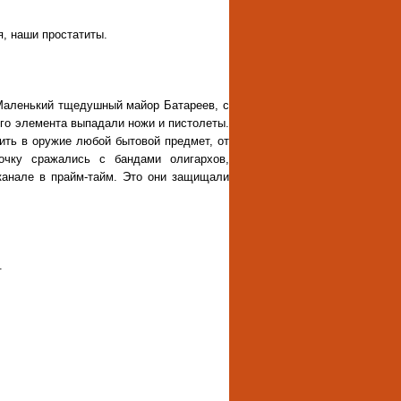
я, наши простатиты.
. Маленький тщедушный майор Батареев, с
ого элемента выпадали ножи и пистолеты.
ить в оружие любой бытовой предмет, от
ночку сражались с бандами олигархов,
канале в прайм-тайм. Это они защищали
.