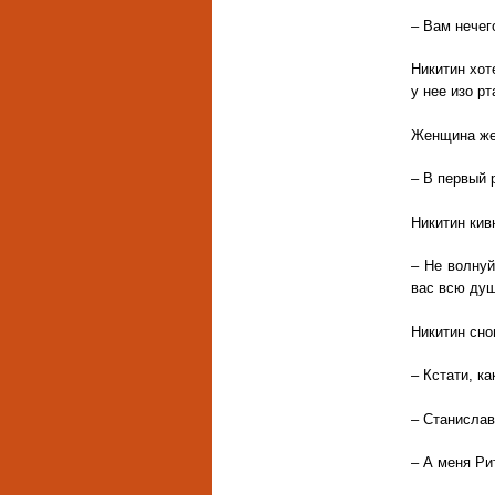
– Вам нечег
Никитин хот
у нее изо р
Женщина же 
– В первый 
Никитин кив
– Не волнуй
вас всю душ
Никитин сно
– Кстати, ка
– Станислав
– А меня Ри