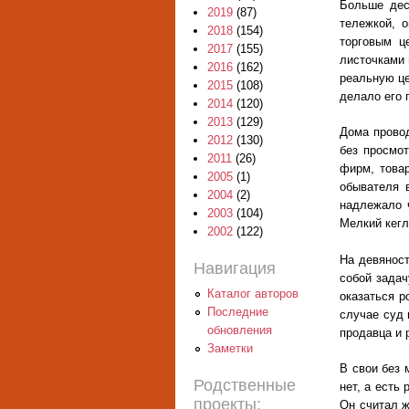
Больше дес
2019
(87)
тележкой, 
2018
(154)
торговым ц
2017
(155)
листочками 
2016
(162)
реальную це
2015
(108)
делало его 
2014
(120)
2013
(129)
Дома провод
2012
(130)
без просмо
2011
(26)
фирм, товар
2005
(1)
обывателя 
2004
(2)
надлежало 
2003
(104)
Мелкий кегл
2002
(122)
На девяност
Навигация
собой задач
Каталог авторов
оказаться р
Последние
случае суд 
обновления
продавца и 
Заметки
В свои без 
Родственные
нет, а есть
проекты:
Он считал ж