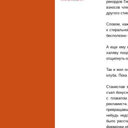
рекордов Ги
взносов чле
другого сти
Словом, каж
к стирально
бесполезно 
А еще ему н
халяву похр
отщипнуть-о
Так и жил о
клуба. Пока
Станислав 
съел бонусн
с плакатом
рекламиста
превращавш
нибудь нед
было рассч
фирмочки об