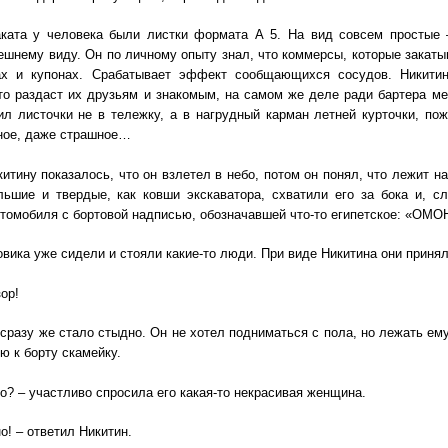
ката у человека были листки формата А 5. На вид совсем простые 
ешнему виду. Он по личному опыту знал, что коммерсы, которые закаты
ах и купонах. Срабатывает эффект сообщающихся сосудов. Никитин
то раздаст их друзьям и знакомым, на самом же деле ради бартера м
л листочки не в тележку, а в нагрудный карман летней курточки, по
ное, даже страшное…
итину показалось, что он взлетел в небо, потом он понял, что лежит н
льшие и твердые, как ковши экскаватора, схватили его за бока и, с
втомобиля с бортовой надписью, обозначавшей что-то египетское: «ОМО
овика уже сидели и стояли какие-то люди. При виде Никитина они приня
ор!
сразу же стало стыдно. Он не хотел подниматься с пола, но лежать ему
ю к борту скамейку.
о? – участливо спросила его какая-то некрасивая женщина.
о! – ответил Никитин.