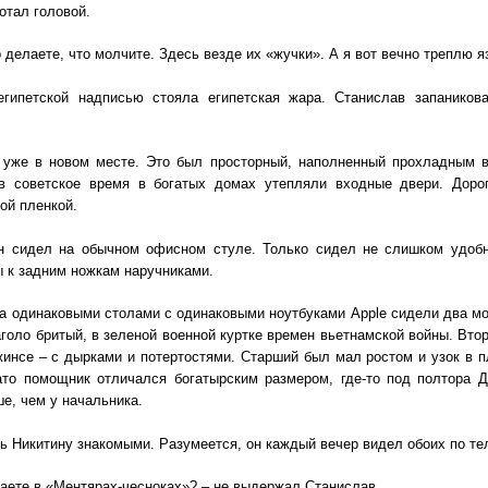
отал головой.
 делаете, что молчите. Здесь везде их «жучки». А я вот вечно треплю я
египетской надписью стояла египетская жара. Станислав запаников
 уже в новом месте. Это был просторный, наполненный прохладным в
 в советское время в богатых домах утепляли входные двери. Доро
ой пленкой.
н сидел на обычном офисном стуле. Только сидел не слишком удобн
 к задним ножкам наручниками.
а одинаковыми столами с одинаковыми ноутбуками Аpple сидели два м
аголо бритый, в зеленой военной куртке времен вьетнамской войны. Вто
инсе – с дырками и потертостями. Старший был мал ростом и узок в п
ато помощник отличался богатырским размером, где-то под полтора 
е, чем у начальника.
ь Никитину знакомыми. Разумеется, он каждый вечер видел обоих по те
раете в «Ментярах-чесноках»? – не выдержал Станислав.