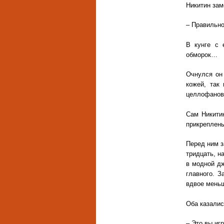
Никитин зам
– Правильно
В кунге с 
обморок…
Очнулся он
кожей, так
целлофанов
Сам Никити
прикреплены
Перед ним з
тридцать, н
в модной дж
главного. З
вдвое меньш
Оба казалис
– Это вы иг