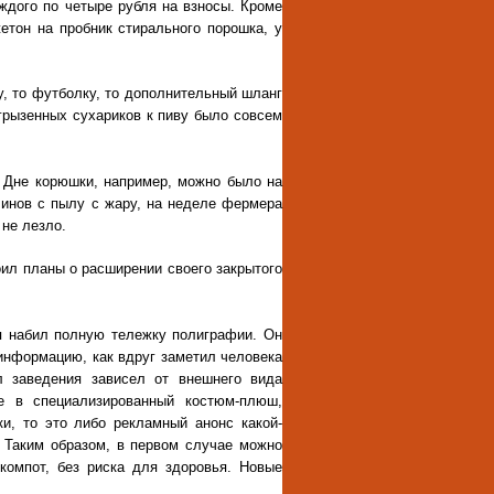
аждого по четыре рубля на взносы. Кроме
етон на пробник стирального порошка, у
у, то футболку, то дополнительный шланг
грызенных сухариков к пиву было совсем
а Дне корюшки, например, можно было на
линов с пылу с жару, на неделе фермера
 не лезло.
оил планы о расширении своего закрытого
я набил полную тележку полиграфии. Он
информацию, как вдруг заметил человека
л заведения зависел от внешнего вида
е в специализированный костюм-плюш,
и, то это либо рекламный анонс какой-
 Таким образом, в первом случае можно
компот, без риска для здоровья. Новые