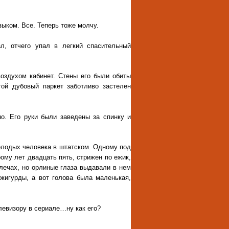
зыком. Все. Теперь тоже молчу.
ал, отчего упал в легкий спасительный
оздухом кабинет. Стены его были обиты
гой дубовый паркет заботливо застелен
о. Его руки были заведены за спинку и
олодых человека в штатском. Одному под
рому лет двадцать пять, стрижен по ежик,
лечах, но орлиные глаза выдавали в нем
Джигурды, а вот голова была маленькая,
левизору в сериале…ну как его?