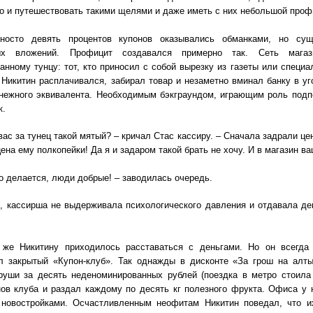
но и путешествовать такими щелями и даже иметь с них небольшой про
носто девять процентов купонов оказывались обманками, но су
ых вложений. Профицит создавался примерно так. Сеть мага
анному тунцу: тот, кто приносил с собой вырезку из газеты или специа
 Никитин расплачивался, забирал товар и незаметно вминал банку в у
нежного эквивалента. Необходимым бэкграундом, играющим роль подп
к.
 вас за тунец такой мятый? – кричал Стас кассиру. – Сначала задрали цен
цена ему полкопейки! Да я и задаром такой брать не хочу. И в магазин в
то делается, люди добрые! – заводилась очередь.
, кассирша не выдерживала психологического давления и отдавала ден
 же Никитину приходилось расставаться с деньгами. Но он всегд
л закрытый «Купон-клуб». Так однажды в дисконте «За грош на алт
руши за десять неденоминированных рублей (поездка в метро стоила
ов клуба и раздал каждому по десять кг полезного фрукта. Офиса у 
 новостройками. Осчастливленным неофитам Никитин поведал, что и