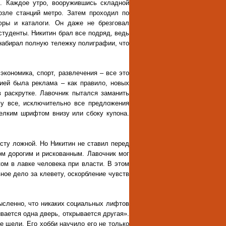
. Каждое утро, вооружившись складной
озле станций метро. Затем проходил по
ры и каталоги. Он даже не брезговал
студенты. Никитин брал все подряд, ведь
 набирал полную тележку полиграфии, что
экономика, спорт, развлечения – все это
ией была реклама – как правило, новых
в раскрутке. Лавочник пытался заманить
му все, исключительно все предложения
елким шрифтом внизу или сбоку купона.
сту ложной. Но Никитин не ставил перед
ом дорогим и рискованным. Лавочник мог
ком в лавке человека при власти. В этом
ное дело за клевету, оскорбление чувств
мысленно, что никаких социальных лифтов
ывается одна дверь, открывается другая».
е щели. Его хобби научило его не только