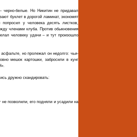
– черно-белые. Но Никитин не придавал
вают буклет в дорогой ламинат, экономят
 попросил у человека десять листков,
ежду членами клуба. Против обыкновения
желал человеку удачи – и тут произошло
а асфальте, но пролежал он недолго: чьи-
ловно мешок картошки, забросили в кунг
Н».
лись дружно скандировать:
 не позволили, его подняли и усадили на