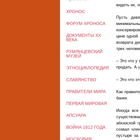
видеть их, 
ХРОНОС
Пусть девя
ФОРУМ ХРОНОСА
минимальн
консервиров
ДОКУМЕНТЫ XX
цене одной.
ВЕКА
возврата де
трех челове
РУМЯНЦЕВСКИЙ
МУЗЕЙ
– Это что у
продать. А 
ЭТНОЦИКЛОПЕДИЯ
– Это что э
СЛАВЯНСТВО
ПРАВИТЕЛИ МИРА
Как правило
банке.
ПЕРВАЯ МИРОВАЯ
Иногда все
АПСУАРА
существова
абхазской г
ВОЙНА 1812 ГОДА
созвал член
пустыре за
МОСКОВИЯ