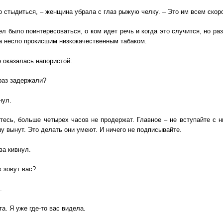
о стыдиться, – женщина убрала с глаз рыжую челку. – Это им всем скор
ел было поинтересоваться, о ком идет речь и когда это случится, но ра
та несло прокисшим низкокачественным табаком.
оказалась напористой:
раз задержали?
нул.
тесь, больше четырех часов не продержат. Главное – не вступайте с н
у вынут. Это делать они умеют. И ничего не подписывайте.
ва кивнул.
к зовут вас?
.
та. Я уже где-то вас видела.