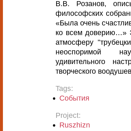
В.В. Розанов, опис
философских собраний
«Была очень счастлив
ко всем доверию…» 
атмосферу "трубецк
неоспоримой нау
удивительного наст
творческого воодуше
Tags:
События
Project:
Ruszhizn