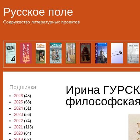
Пе
Русское поле
Содружество литературных проектов
Ирина ГУРСК
Подшивка
2026
(45)
философская
2025
(68)
2024
(31)
2023
(56)
2022
(74)
2021
(113)
2020
(84)
2019
(87)