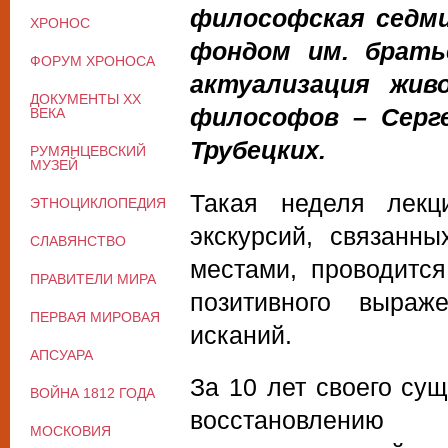
философская седми
ХРОНОС
фондом им. братье
ФОРУМ ХРОНОСА
актуализация жив
ДОКУМЕНТЫ XX
философов – Серге
ВЕКА
Трубецких.
РУМЯНЦЕВСКИЙ
МУЗЕЙ
Такая неделя лекц
ЭТНОЦИКЛОПЕДИЯ
экскурсий, связанн
СЛАВЯНСТВО
местами, проводитс
ПРАВИТЕЛИ МИРА
позитивного выраж
ПЕРВАЯ МИРОВАЯ
исканий.
АПСУАРА
За 10 лет своего су
ВОЙНА 1812 ГОДА
восстановлению
МОСКОВИЯ