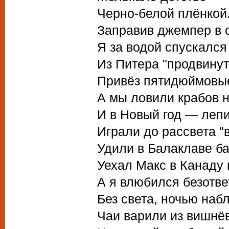
Черно-белой плёнкой
Заправив джемпер в с
Я за водой спускался
Из Питера "продвинут
Привёз пятидюймовые
А мы ловили крабов н
И в Новый год — леп
Играли до рассвета "в
Удили в Балаклаве ба
Уехал Макс в Канаду 
А я влюбился безответ
Без света, ночью наб
Чаи варили из вишнёв