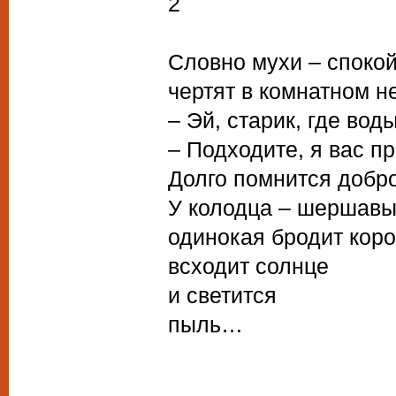
2
Словно мухи – споко
чертят в комнатном н
– Эй, старик, где вод
– Подходите, я вас п
Долго помнится добро
У колодца – шершавы
одинокая бродит коро
всходит солнце
и светится
пыль…