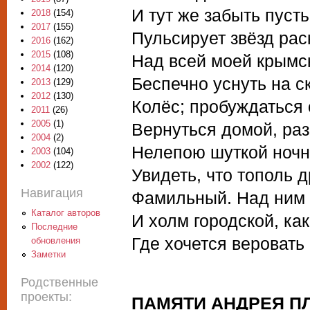
И тут же забыть пуст
2018
(154)
2017
(155)
Пульсирует звёзд рас
2016
(162)
2015
(108)
Над всей моей крымс
2014
(120)
Беспечно уснуть на с
2013
(129)
2012
(130)
Колёс; пробуждаться о
2011
(26)
2005
(1)
Вернуться домой, раз
2004
(2)
Нелепою шуткой ночно
2003
(104)
2002
(122)
Увидеть, что тополь 
Навигация
Фамильный. Над ним 
Каталог авторов
И холм городской, ка
Последние
Где хочется вероват
обновления
Заметки
Родственные
проекты:
ПАМЯТИ АНДРЕЯ П