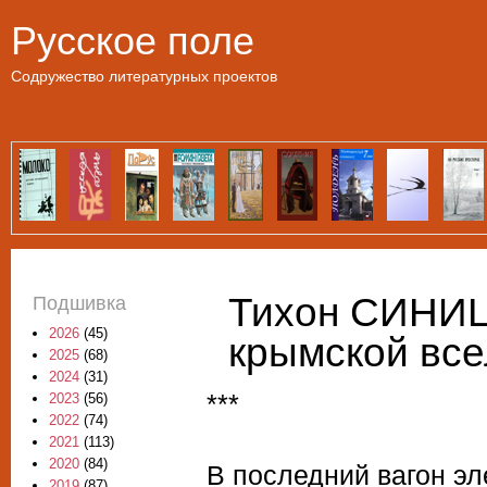
Пе
Русское поле
Содружество литературных проектов
Тихон СИНИЦ
Подшивка
2026
(45)
крымской вс
2025
(68)
2024
(31)
***
2023
(56)
2022
(74)
2021
(113)
2020
(84)
В последний вагон эл
2019
(87)