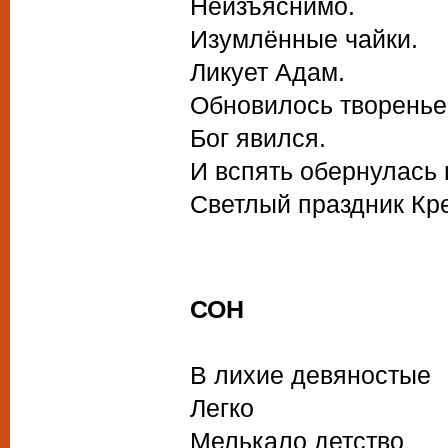
Неизъяснимо.
Изумлённые чайки.
Ликует Адам.
Обновилось творенье
Бог явился.
И вспять обернулась
Светлый праздник Кре
СОН
В лихие девяностые
Легко
Мелькало детство