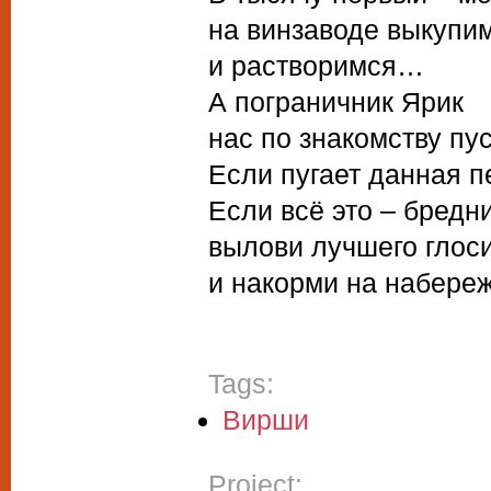
на винзаводе выкупи
и растворимся…
А пограничник Ярик
нас по знакомству пу
Если пугает данная п
Если всё это – бредни
вылови лучшего глоси
и накорми на набереж
Tags:
Вирши
Project: