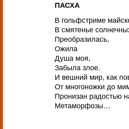
ПАСХА
В гольфстриме майско
В смятенье солнечны
Преобразилась,
Ожила
Душа моя,
Забыла злое.
И вешний мир, как пов
От многоножки до ми
Пронизан радостью н
Метаморфозы…