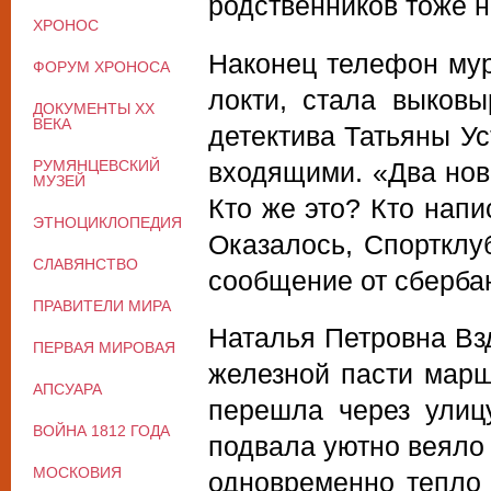
родственников тоже н
ХРОНОС
Наконец телефон мур
ФОРУМ ХРОНОСА
локти, стала выковы
ДОКУМЕНТЫ XX
ВЕКА
детектива Татьяны Ус
РУМЯНЦЕВСКИЙ
входящими. «Два нов
МУЗЕЙ
Кто же это? Кто напи
ЭТНОЦИКЛОПЕДИЯ
Оказалось, Спортклу
СЛАВЯНСТВО
сообщение от сберба
ПРАВИТЕЛИ МИРА
Наталья Петровна Взд
ПЕРВАЯ МИРОВАЯ
железной пасти марш
АПСУАРА
перешла через улиц
ВОЙНА 1812 ГОДА
подвала уютно веяло
МОСКОВИЯ
одновременно тепло