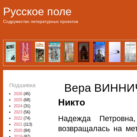
Пе
Русское поле
Содружество литературных проектов
Вера ВИННИЧ
Подшивка
2026
(45)
Никто
2025
(68)
2024
(31)
2023
(56)
Надежда Петровна
2022
(74)
2021
(113)
возвращалась на ме
2020
(84)
2019
(87)