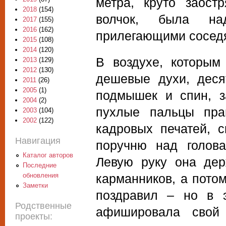
метра, круто заост
2018
(154)
волчок, была на
2017
(155)
2016
(162)
прилегающими соседям
2015
(108)
2014
(120)
В воздухе, которым
2013
(129)
2012
(130)
дешевые духи, деся
2011
(26)
2005
(1)
подмышек и спин, з
2004
(2)
пухлые пальцы пра
2003
(104)
2002
(122)
кадровых печатей, 
Навигация
поручню над голова
Каталог авторов
Левую руку она дер
Последние
обновления
карманников, а потом
Заметки
поздравил – но в 
Родственные
афишировала свой
проекты: