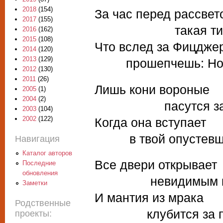
2018
(154)
За час перед рассвет
2017
(155)
такая тиши
2016
(162)
2015
(108)
Что вслед за Фицдже
2014
(120)
2013
(129)
прошепчешь: Ночь
2012
(130)
2011
(26)
Лишь кони вороные
2005
(1)
2004
(2)
пасутся за о
2003
(104)
2002
(122)
Когда она вступает
в твой опустевши
Навигация
Каталог авторов
Все двери открывает
Последние
обновления
невидимым кл
Заметки
И мантия из мрака
Родственные
клубится за пле
проекты: