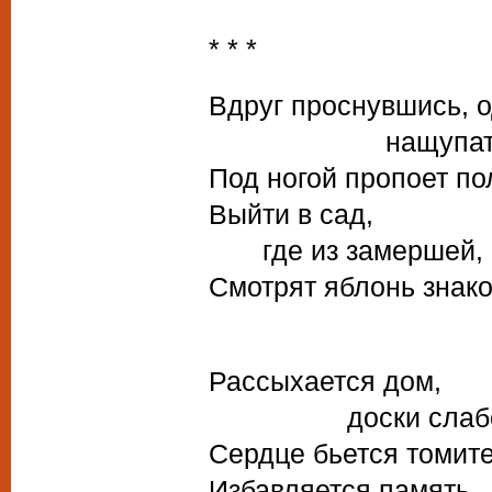
* * *
Вдруг проснувшись, о
нащупать кл
Под ногой пропоет по
Выйти в сад,
где из замершей, с
Смотрят яблонь знак
Рассыхается дом,
доски слабо т
Сердце бьется томите
Избавляется память