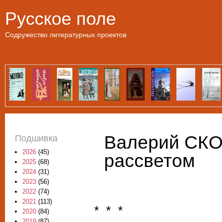
Пе
Русское поле
Содружество литературных проектов
Валерий СКО
Подшивка
2026
(45)
рассветом
2025
(68)
2024
(31)
2023
(56)
2022
(74)
2021
(113)
* * *
2020
(84)
2019
(87)