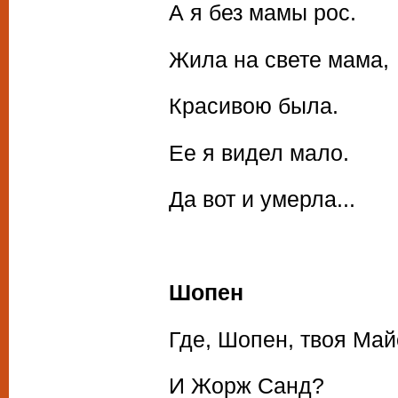
А я без мамы рос.
Жила на свете мама,
Красивою была.
Ее я видел мало.
Да вот и умерла...
Шопен
Где, Шопен, твоя Ма
И Жорж Санд?