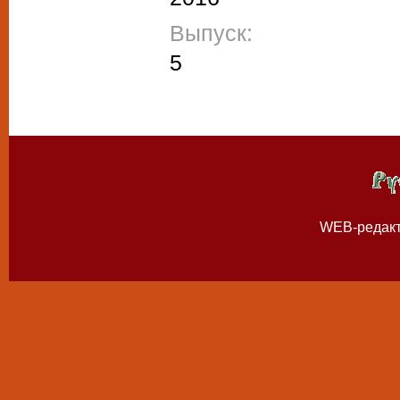
Выпуск:
5
WEB-редак