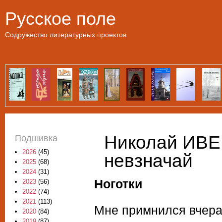
Пе
Русское поле
Содружество литературных проектов
Николай ИВЕ
Подшивка
2026
(45)
невзначай
2025
(68)
2024
(31)
Ноготки
2023
(56)
2022
(74)
2021
(113)
Мне примнился вчер
2020
(84)
2019
(87)