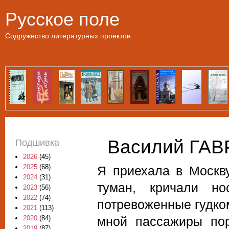
Пе
Русское поле
Содружество литературных проектов
Василий ГАВ
Подшивка
2026
(45)
2025
(68)
Я приехала в Москв
2024
(31)
туман, кричали но
2023
(56)
2022
(74)
потревоженные гудко
2021
(113)
мной пассажиры пор
2020
(84)
2019
(87)