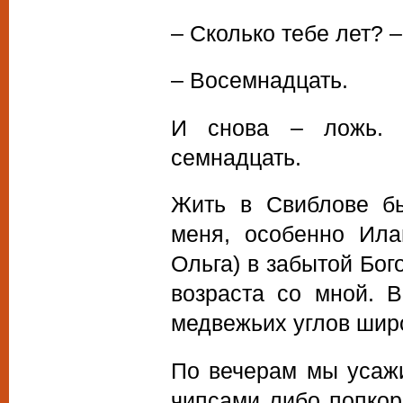
– Сколько тебе лет? 
– Восемнадцать.
И снова – ложь. 
семнадцать.
Жить в Свиблове бы
меня, особенно Ила
Ольга) в забытой Бог
возраста со мной. 
медвежьих углов шир
По вечерам мы усажи
чипсами либо попкор