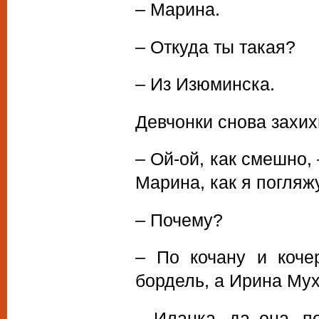
– Марина.
– Откуда ты такая?
– Из Изюминска.
Девчонки снова захих
– Ой-ой, как смешно,
Марина, как я погляж
– Почему?
– По кочану и коче
бордель, а Ирина Мух
– Иланка, да она, по