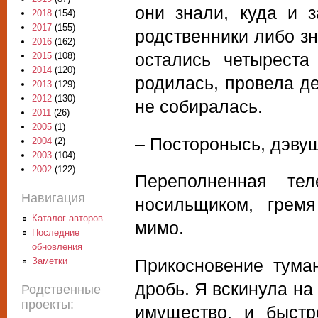
они знали, куда и 
2018
(154)
2017
(155)
родственники либо зн
2016
(162)
остались четыреста
2015
(108)
2014
(120)
родилась, провела де
2013
(129)
2012
(130)
не собиралась.
2011
(26)
2005
(1)
– Посторонысь, дэву
2004
(2)
2003
(104)
2002
(122)
Переполненная те
Навигация
носильщиком, грем
Каталог авторов
мимо.
Последние
обновления
Заметки
Прикосновение тума
дробь. Я вскинула на
Родственные
проекты:
имущество, и быстр