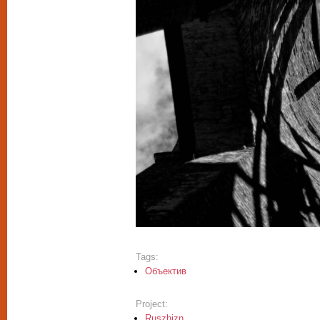
Tags:
Объектив
Project:
Ruszhizn