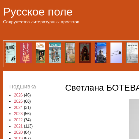
Пе
Русское поле
Содружество литературных проектов
Светлана БОТЕВА
Подшивка
2026
(46)
2025
(68)
2024
(31)
2023
(56)
2022
(74)
2021
(113)
2020
(84)
2019
(87)