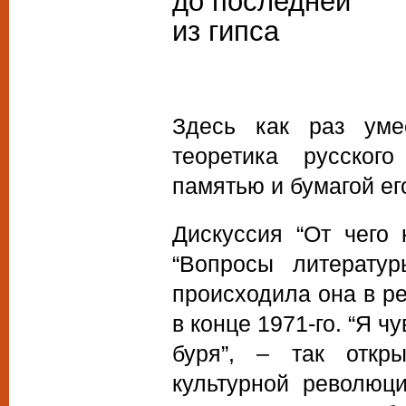
до последней
из гипса
Здесь как раз уме
теоретика русског
памятью и бумагой ег
Дискуссия “От чего
“Вопросы литерат
происходила она в р
в конце 1971-го. “Я ч
буря”, – так откр
культурной революц