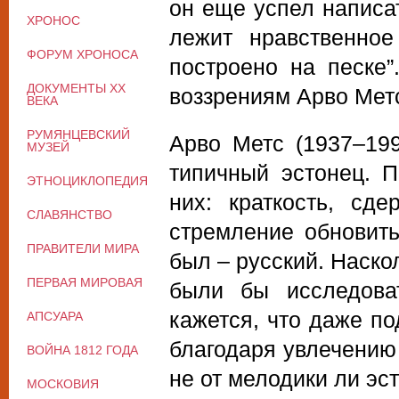
он еще успел написа
ХРОНОС
лежит нравственное
ФОРУМ ХРОНОСА
построено на песке
ДОКУМЕНТЫ XX
воззрениям Арво Мет
ВЕКА
РУМЯНЦЕВСКИЙ
Арво Метc (1937–19
МУЗЕЙ
типичный эстонец. П
ЭТНОЦИКЛОПЕДИЯ
них: краткость, сд
СЛАВЯНСТВО
стремление обновить
ПРАВИТЕЛИ МИРА
был – русский. Наско
ПЕРВАЯ МИРОВАЯ
были бы исследоват
кажется, что даже п
АПСУАРА
благодаря увлечению 
ВОЙНА 1812 ГОДА
не от мелодики ли эст
МОСКОВИЯ