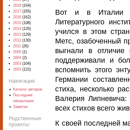
2018
(154)
Вот и в Италии “
2017
(155)
2016
(162)
Литературного инсти
2015
(108)
2014
(120)
учился в этом стра
2013
(129)
Метc, озабоченный п
2012
(130)
2011
(26)
выгнали в отличие 
2005
(1)
2004
(2)
поддерживали и бол
2003
(104)
вспомнить этого энт
2002
(122)
Германии составлен
Навигация
стиха, несколько ра
Каталог авторов
Последние
Валерия Липневича: 
обновления
всех стихов всего ж
Заметки
Родственные
К своей последней ма
проекты: