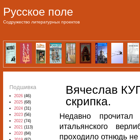
Пе
Русское поле
Содружество литературных проектов
Вячеслав К
Подшивка
2026
(46)
скрипка.
2025
(68)
2024
(31)
Недавно прочитал
2023
(56)
2022
(74)
итальянского верл
2021
(113)
2020
(84)
проходило отнюдь не 
2019
(87)