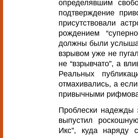
определявшим свобо
подтверждение прив
присутствовали аст
рождением “суперно
должны были услышат
взрывом уже не пуга
не “взрывчато”, а вли
Реальных публикац
отмахивались, а если
привычными рифмова
Проблески надежды з
выпустил роскошную
Икс”, куда наряду 