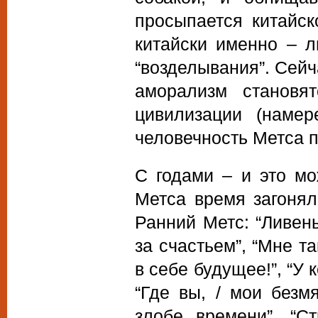
просыпается китайск
китайски именно – л
“возделывания”. Сейча
аморализм становя
цивилизации (намер
человечность Метса 
С годами – и это мо
Метса время загонял
Ранний Метс: “Ливень
за счастьем”, “Мне т
в себе будущее!”, “У 
“Где вы, / мои безм
злобе времени”, “С