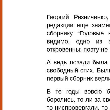
Георгий Резниченко
редакции еще знамен
сборнику “Годовые 
видимо, одно из э
откровенны: поэту не 
А ведь позади была 
свободный стих. Были
первый сборник верл
В те годы вовсю ба
боролись, то ли за св
то ниспровергали, то