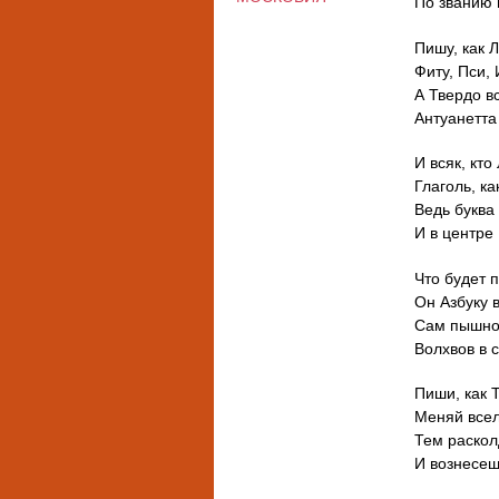
По званию 
Пишу, как 
Фиту, Пси,
А Твердо в
Антуанетта
И всяк, кто
Глаголь, ка
Ведь буква
И в центре 
Что будет п
Он Азбуку 
Сам пышно 
Волхвов в 
Пиши, как 
Меняй всел
Тем раско
И вознесеш