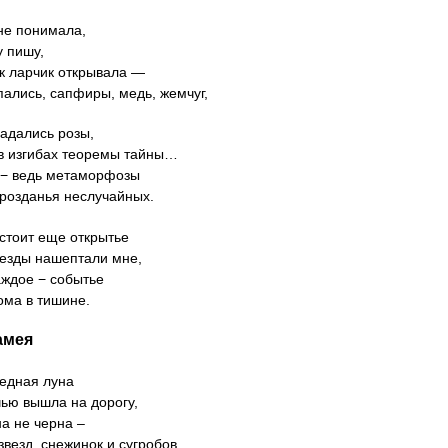
не понимала,
у пишу,
ак ларчик открывала —
ались, сапфиры, медь, жемчуг,
адались розы,
в изгибах теоремы тайны…
− ведь метаморфозы
розданья неслучайных.
стоит еще открытье
звезды нашептали мне,
аждое − событье
ома в тишине.
амея
еднaя луна
ью вышла на дорогу,
на не черна ‒
звезд, снежинок и сугробов.