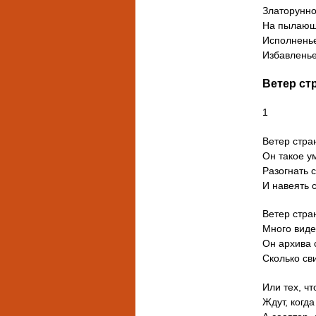
Златорунно
На пылающ
Исполненье
Избавленье 
Ветер ст
1
Ветер стра
Он такое у
Разогнать 
И навеять 
Ветеp стра
Много виде
Он архива 
Сколько св
Или тех, чт
Ждут, когд