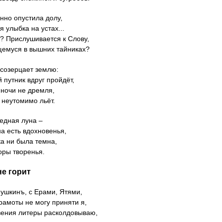
нно опустила долу,
 улыбка на устах...
? Прислушивается к Слову,
емуся в вышних тайниках?
созерцает землю:
 путник вдруг пройдёт,
 ночи не дремля,
 неутомимо льёт.
едная луна ‒
а есть вдохновенья,
ка ни была темна,
оры творенья.
не горит
Пушкинъ, с Ерами, Ятями,
амоты не могу приняти я,
вения литеры расколдовываю,