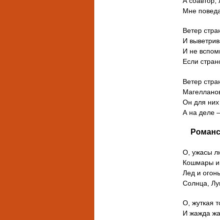
А соавтор,
Мне поведал
Ветер стра
И выветрива
И не вспом
Если стран
Ветер стра
Магелланов
Он для них
А на деле 
Романс
О, ужасы л
Кошмары и
Лед и огонь
Солнца, Лу
О, жуткая т
И жажда жа