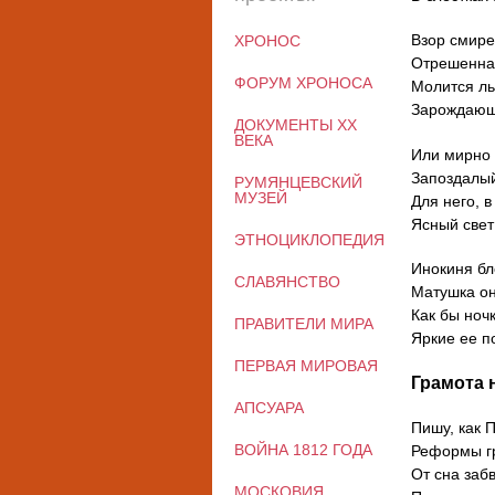
Взор смире
ХРОНОС
Отрешенная
ФОРУМ ХРОНОСА
Молится ль
Зарождающ
ДОКУМЕНТЫ XX
ВЕКА
Или мирно 
Запоздалый
РУМЯНЦЕВСКИЙ
МУЗЕЙ
Для него, в
Ясный свет
ЭТНОЦИКЛОПЕДИЯ
Инокиня бл
СЛАВЯНСТВО
Матушка он
Как бы ноч
ПРАВИТЕЛИ МИРА
Яркие ее п
ПЕРВАЯ МИРОВАЯ
Грамота 
АПСУАРА
Пишу, как 
ВОЙНА 1812 ГОДА
Реформы гр
От сна заб
МОСКОВИЯ