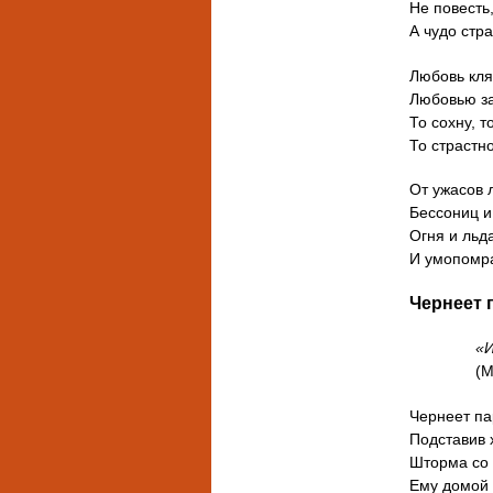
Не повесть,
А чудо стр
Любовь клян
Любовью з
То сохну, т
То страстн
От ужасов 
Бессониц и
Огня и льда
И умопомр
Чернеет 
«И
(М.Ю. 
Чернеет па
Подставив 
Шторма со
Ему домой 