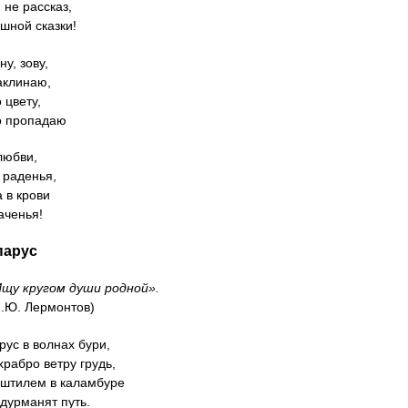
 не рассказ,
ашной сказки!
у, зову,
аклинаю,
о цвету,
о пропадаю
любви,
 раденья,
 в крови
аченья!
парус
щу кругом души родной».
Лермонтов)
рус в волнах бури,
храбро ветру грудь,
 штилем в каламбуре
дурманят путь.