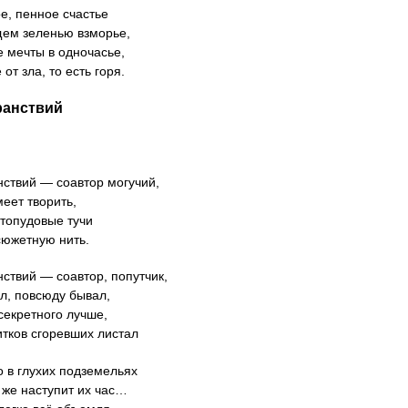
е, пенное счастье
ем зеленью взморье,
 мечты в одночасье,
от зла, то есть горя.
ранствий
нствий — соавтор могучий,
меет творить,
стопудовые тучи
сюжетную нить.
нствий — соавтор, попутчик,
л, повсюду бывал,
секретного лучше,
итков сгоревших листал
о в глухих подземельях
а же наступит их час…