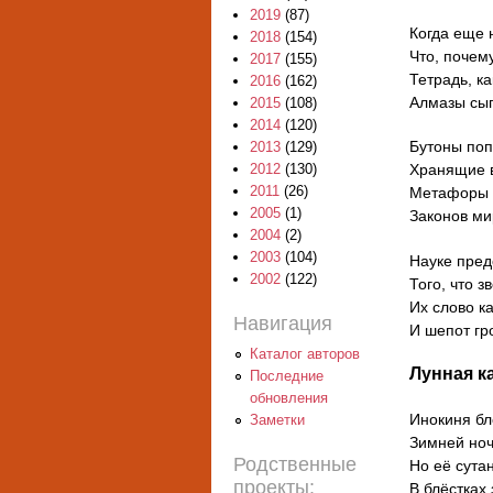
2019
(87)
Когда еще 
2018
(154)
Что, почем
2017
(155)
Тетрадь, к
2016
(162)
Алмазы сып
2015
(108)
2014
(120)
Бутоны поп
2013
(129)
2012
(130)
Хранящие 
2011
(26)
Метафоры 
2005
(1)
Законов ми
2004
(2)
2003
(104)
Науке пред
2002
(122)
Того, что 
Их слово к
Навигация
И шепот гр
Каталог авторов
Лунная к
Последние
обновления
Инокиня бл
Заметки
Зимней ноч
Родственные
Но её сута
проекты:
В блёстках 