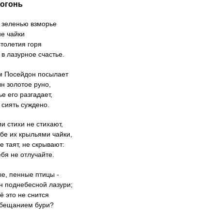
огонь
 зеленью взморье
е чайки
толетия горя
 в лазурное счастье.
м Посейдон посылает
н золотое руно,
е его разгадает,
 сиять суждено.
и стихи не стихают,
ебе их крыльями чайки,
е таят, не скрывают:
ебя не отлучайте.
е, пенные птицы -
н поднебесной лазури;
ё это не снится
обещанием бури?