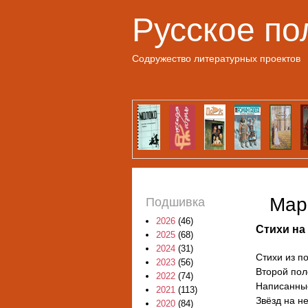
Русское по
Содружество литературных проектов
Мар
Подшивка
2026
(46)
Стихи на
2025
(68)
2024
(31)
Стихи из п
2023
(56)
Второй пол
2022
(74)
Написанны
2021
(113)
Звёзд на н
2020
(84)