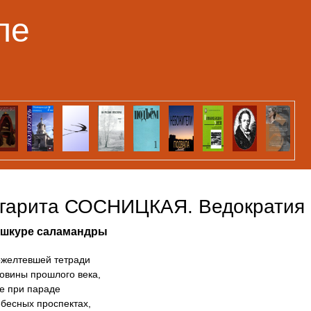
Перейти к основному
ле
содержанию
гарита СОСНИЦКАЯ. Ведократия
 шкуре саламандры
ожелтевшей тетради
овины прошлого века,
е при параде
ебесных проспектах,