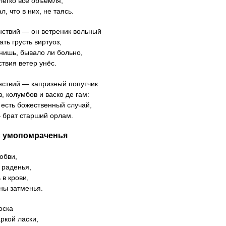
 легко всё объемля,
, что в них, не таясь.
нствий — он ветреник вольный
ть грусть виртуоз,
нишь, бывало ли больно,
ствия ветер унёс.
нствий — капризный попутчик
, колумбов и васко де гам:
 есть божественный случай,
‒ брат старший орлам.
 умопомраченья
юбви,
 раденья,
 в крови,
ны затменья.
оска
ркой ласки,