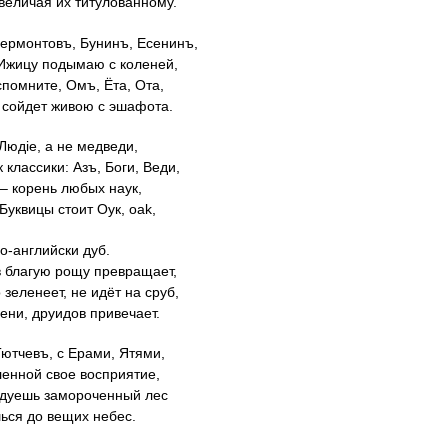
величая их титулованному.
Лермонтовъ, Бунинъ, Есенинъ,
 Ижицу подымаю с коленей,
спомните, Омъ, Ёта, Ота,
 сойдет живою с эшафота.
 Людie, a не медведи,
к классики: Азъ, Боги, Веди,
 ‒ корень любых наук,
Буквицы стоит Оук, оаk,
о-английски дуб.
в благую рощу превращает,
зеленеет, не идёт на сруб,
сени, друидов привечает.
Тютчевъ, с Ерами, Ятями,
енной свое восприятие,
лдуешь замороченный лес
ься до вещих небес.