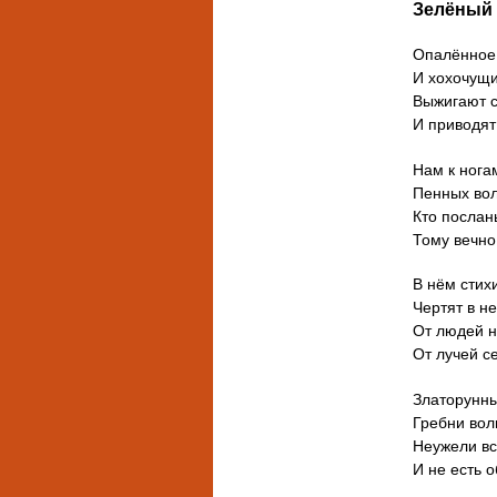
Зелёный 
Опалённое
И хохочущи
Выжигают с
И приводят
Нам к нога
Пенных вол
Кто послань
Тому вечно
В нём стихи
Чертят в н
От людей н
От лучей с
Златорунны
Гребни вол
Неужели вс
И не есть 