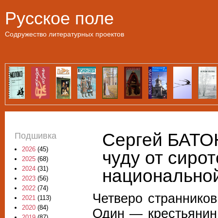
Пе
Русское поле
Содружество литературных проектов
Сергей БАТОН
Подшивка
2026
(45)
чуду от сирот
2025
(68)
2024
(31)
национально
2023
(56)
2022
(74)
Четверо странников
2021
(113)
2020
(84)
Один — крестьянин 
2019
(87)