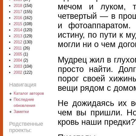
мечом и луком, т
2018
(154)
2017
(155)
четвертый — в про
2016
(162)
и фотоаппаратом.
2015
(108)
2014
(120)
истину, по пути к м
2013
(129)
могли ни о чем дого
2012
(130)
2011
(26)
2005
(1)
Мудрец жил в глухо
2004
(2)
2003
(104)
просто найти. Дол
2002
(122)
порог своей хижин
Навигация
вещи рядом с домом
Каталог авторов
Последние
Не дожидаясь их в
обновления
чем вы пришли. Но
Заметки
кровь наши предки?
Родственные
проекты: