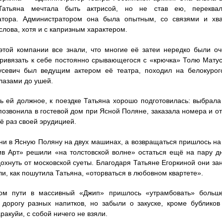
атьяна мечтала быть актрисой, но не став ею, переквал
атора. Администратором она была опытным, со связями и хва
слова, хотя и с капризным характером.
этой компании все знали, что многие её затеи нередко были о
ривязать к себе постоянно срывающегося с «крючка» Толю Матус
усевич был ведущим актером её театра, походил на белокурог
лазами до ушей.
ь ей должное, к поездке Татьяна хорошо подготовилась: выбрала
позвонила в гостевой дом при Ясной Поляне, заказала номера и от
ё раз своей эрудицией.
и в Ясную Поляну на двух машинах, а возвращаться пришлось на 
ив Арт» решили «на толстовской волне» остаться ещё на пару д
дохнуть от московской суеты. Благодаря Татьяне Егоркиной они за
ли, как пошутила Татьяна, «оторваться в любовном квартете».
ом пути в массивный «Джип» пришлось «утрамбовать» больш
дорогу разных напитков, но забыли о закуске, кроме бублико
ракуйи, с собой ничего не взяли.