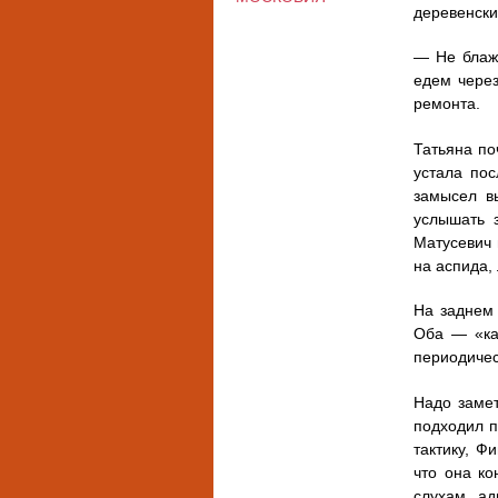
деревенски
— Не блажи
едем через
ремонта.
Татьяна по
устала по
замысел вы
услышать з
Матусевич 
на аспида,
На заднем 
Оба — «кач
периодичес
Надо замет
подходил п
тактику, Ф
что она ко
слухам, ад