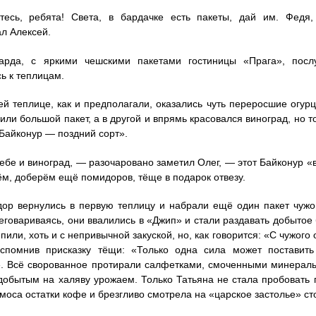
есь, ребята! Света, в бардачке есть пакеты, дай им. Федя,
л Алексей.
арда, с яркими чешскими пакетами гостиницы «Прага», пос
ь к теплицам.
й теплице, как и предполагали, оказались чуть переросшие огур
или большой пакет, а в другой и впрямь красовался виноград, но то
Байконур — поздний сорт».
тебе и виноград, — разочаровано заметил Олег, — этот Байконур «
ём, доберём ещё помидоров, тёще в подарок отвезу.
ор вернулись в первую теплицу и набрали ещё один пакет чужо
еговариваясь, они ввалились в «Джип» и стали раздавать добытое 
пили, хоть и с непривычной закуской, но, как говорится: «С чужог
вспомнив присказку тёщи: «Только одна сила может поставит
. Всё сворованное протирали салфетками, смоченными минераль
добытым на халяву урожаем. Только Татьяна не стала пробовать
рмоса остатки кофе и брезгливо смотрела на «царское застолье» с