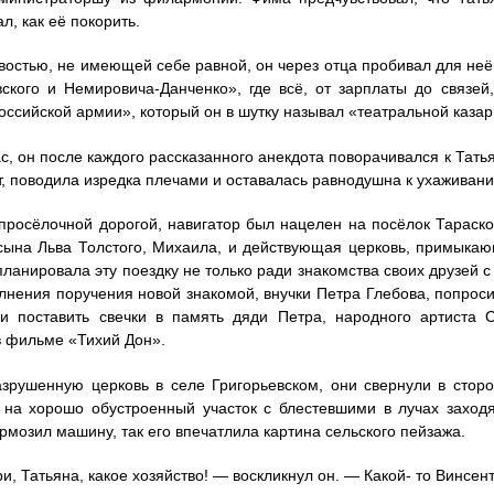
ал, как её покорить.
востью, не имеющей себе равной, он через отца пробивал для неё
ского и Немировича-Данченко», где всё, от зарплаты до связей
оссийской армии», который он в шутку называл «театральной каза
ас, он после каждого рассказанного анекдота поворачивался к Татья
т, поводила изредка плечами и оставалась равнодушна к ухаживан
просёлочной дорогой, навигатор был нацелен на посёлок Тараско
ына Льва Толстого, Михаила, и действующая церковь, примыка
планировала эту поездку не только ради знакомства своих друзей 
лнения поручения новой знакомой, внучки Петра Глебова, попроси
 и поставить свечки в память дяди Петра, народного артиста 
 фильме «Тихий Дон».
зрушенную церковь в селе Григорьевском, они свернули в стор
 на хорошо обустроенный участок с блестевшими в лучах захо
рмозил машину, так его впечатлила картина сельского пейзажа.
, Татьяна, какое хозяйство! — воскликнул он. — Какой- то Винсент 