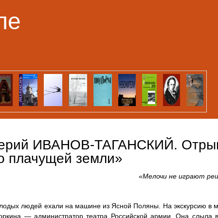
Перейти к основному
ле
содержанию
ерий ИВАНОВ-ТАГАНСКИЙ. Отрыв
о плачущей земли»
«Мелочи не играют ре
одых людей ехали на машине из Ясной Поляны. На экскурсию в му
оркина — администратор театра Российской армии. Она слыла в