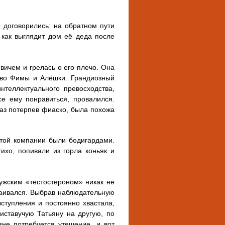
 договорились: на обратном пути
 как выглядит дом её деда после
ичем и грелась о его плечо. Она
тво Фимы и Алёшки. Грандиозный
нтеллектуального превосходства,
се ему понравиться, провалился.
 раз потерпев фиаско, была похожа
этой компании были бодигардами.
ихо, попивали из горла коньяк и
ужским «тестостероном» никак не
чаивался. Выбрав наблюдательную
ыступления и постоянно хвастала,
иставучую Татьяну на другую, по
яне потребуется утешение, и вот