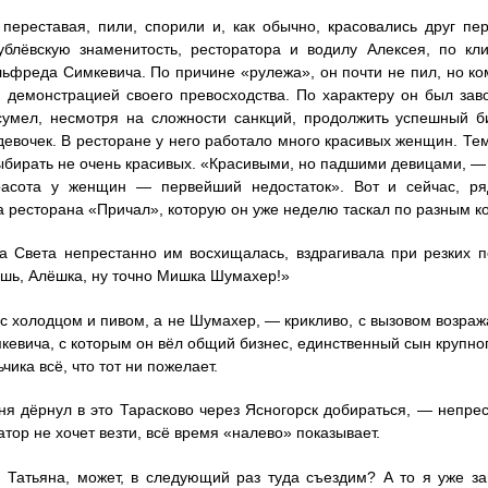
 переставая, пили, спорили и, как обычно, красовались друг пе
ублёвскую знаменитость, ресторатора и водилу Алексея, по кл
ьфреда Симкевича. По причине «рулежа», он почти не пил, но ко
 демонстрацией своего превосходства. По характеру он был зав
сумел, несмотря на сложности санкций, продолжить успешный 
евочек. В ресторане у него работало много красивых женщин. Те
ыбирать не очень красивых. «Красивыми, но падшими девицами, —
расота у женщин — первейший недостаток». Вот и сейчас, р
 ресторана «Причал», которую он уже неделю таскал по разным к
 Света непрестанно им восхищалась, вздрагивала при резких п
ёшь, Алёшка, ну точно Мишка Шумахер!»
с холодцом и пивом, а не Шумахер, — крикливо, с вызовом возраж
кевича, с которым он вёл общий бизнес, единственный сын крупног
чика всё, что тот ни пожелает.
я дёрнул в это Тарасково через Ясногорск добираться, — непре
атор не хочет везти, всё время «налево» показывает.
Татьяна, может, в следующий раз туда съездим? А то я уже зап