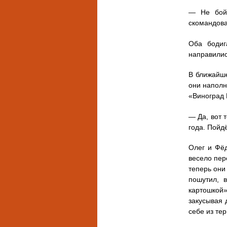
— Не бойт
скомандова
Оба бодиг
направилис
В ближайше
они наполн
«Виноград 
— Да, вот 
года. Пойд
Олег и Фёд
весело пер
теперь они 
пошутил, 
картошкой»
закусывая 
себе из те