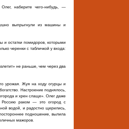
 Олег, наберите чего-нибудь, —
лушно выпрыгнули из машины и
цы и остатки помидоров, которыми
лько черенки с табличкой у входа:
взлетит» не раньше, чем через два
го урожая. Жуя на ходу огурцы и
богатство. Настроение поднялось,
о огорода и хрен слаще». Олег даже
ь Россию раком — это огород с
ной водой, и радостно щерились,
 постороннее подношение, вылила
толичных мажоров.