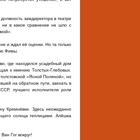
 должность замдиректора в театре
, ни в какое сравнение не шло с
рмой».
не и ждал её оценки. Но та только
ию Фимы.
во, где находился усадебный дом
ющая к имению Толстых-Глебовых.
с толстовской «Ясной Поляной», но
вшей на обратном пути, заехать в
СССР, лучшего исполнителя роли
ону Кремнёвки. Здесь неожиданно
дящего солнца теплицами. Алёшка
Ван Гог вокруг!