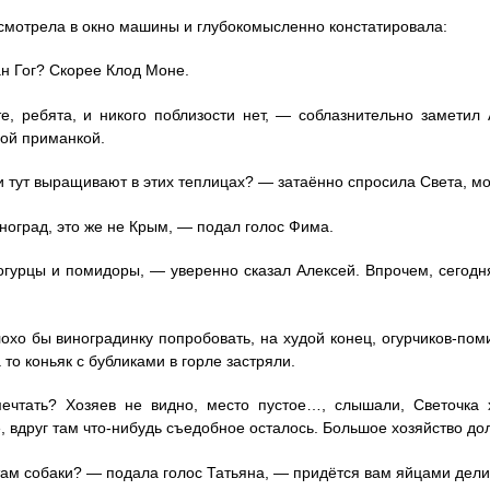
смотрела в окно машины и глубокомысленно констатировала:
н Гог? Скорее Клод Моне.
, ребята, и никого поблизости нет, — соблазнительно заметил
ой приманкой.
и тут выращивают в этих теплицах? — затаённо спросила Света, м
ноград, это же не Крым, — подал голос Фима.
гурцы и помидоры, — уверенно сказал Алексей. Впрочем, сегодня
охо бы виноградинку попробовать, на худой конец, огурчиков-по
 то коньяк с бубликами в горле застряли.
чтать? Хозяев не видно, место пустое…, слышали, Светочка х
, вдруг там что-нибудь съедобное осталось. Большое хозяйство до
там собаки? — подала голос Татьяна, — придётся вам яйцами дели