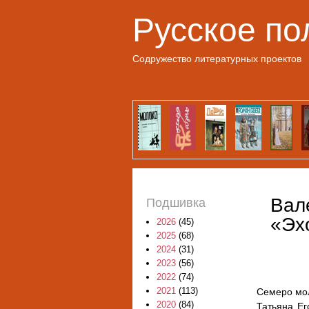
Русское по
Содружество литературных проектов
Вал
Подшивка
«Эх
2026
(45)
2025
(68)
2024
(31)
2023
(56)
2022
(74)
2021
(113)
Семеро мол
2020
(84)
Татьяна Ег