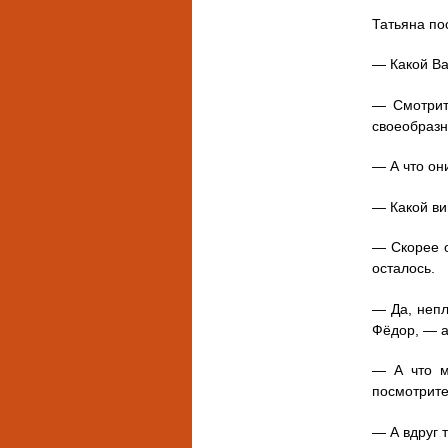
Татьяна по
— Какой Ва
— Смотрите
своеобразн
— А что он
— Какой ви
— Скорее о
осталось.
— Да, непл
Фёдор, — а
— А что ме
посмотрите
— А вдруг 