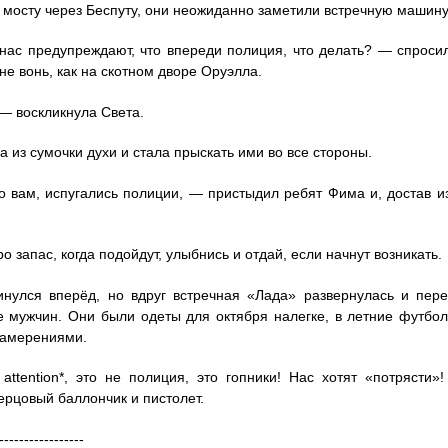
 мосту через Беспуту, они неожиданно заметили встречную маши
нас предупреждают, что впереди полиция, что делать? — спросил
не вонь, как на скотном дворе Оруэлла.
— воскликнула Света.
а из сумочки духи и стала прыскать ими во все стороны.
 вам, испугались полиции, — пристыдил ребят Фима и, достав из
 запас, когда подойдут, улыбнись и отдай, если начнут возникать.
нулся вперёд, но вдруг встречная «Лада» развернулась и пер
 мужчин. Они были одеты для октября налегке, в летние футболк
намерениями.
,
attention
*, это не полиция, это гопники! Нас хотят «потрясти»
ерцовый баллончик и пистолет.
-----------------