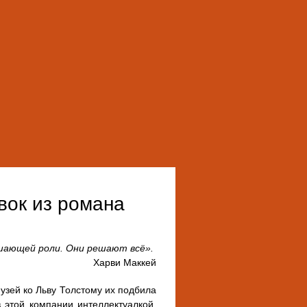
ок из романа
шающей роли. Они решают всё».
Харви Маккей
зей ко Льву Толстому их подбила
 этой компании интеллектуалкой.