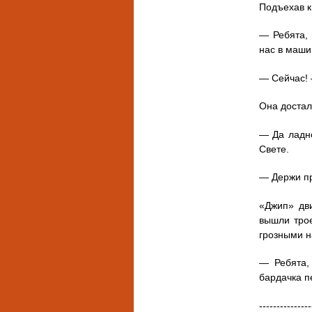
Подъехав к
— Ребята, 
нас в маши
— Сейчас! 
Она достал
— Да ладно
Свете.
— Держи про
«Джип» дви
вышли трое
грозными 
— Ребята
бардачка п
---------------