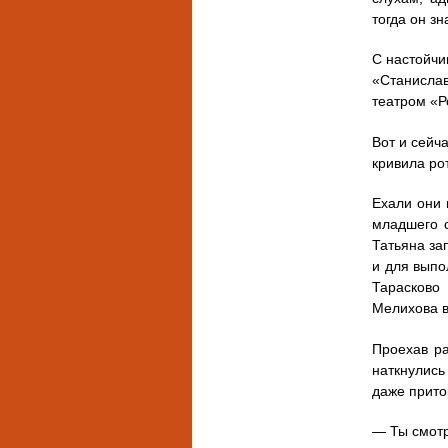
тогда он зн
С настойчи
«Станислав
театром «Р
Вот и сейч
кривила ро
Ехали они 
младшего с
Татьяна за
и для выпо
Тарасково
Мелихова в
Проехав ра
наткнулись
даже прито
— Ты смотри