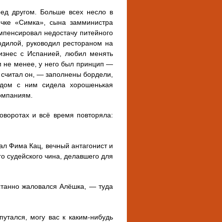
ред другом. Больше всех несло в
ичке «Симка», сына замминистра
мпенсировал недостачу питейного
одилой, руководил рестораном на
бизнес с Испанией, любил менять
м не менее, у него был принцип —
 считал он, — заполнены бордели,
ядом с ним сидела хорошенькая
омпаниям.
оворотах и всё время повторяла:
ал Фима Кац, вечный антагонист и
о судейского чина, делавшего для
станно жаловался Алёшка, — туда
утался, могу вас к каким-нибудь