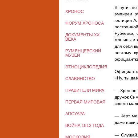
В пути, не
ХРОНОС
эмпиреи р
юстиции Ал
ФОРУМ ХРОНОСА
постоянной
Рублёвке, 
ДОКУМЕНТЫ XX
ВЕКА
машины и д
для себя в
РУМЯНЦЕВСКИЙ
поэтому к
МУЗЕЙ
официантка
ЭТНОЦИКЛОПЕДИЯ
Официантка
«Ну, ты да
СЛАВЯНСТВО
ПРАВИТЕЛИ МИРА
— Хрен он 
дружок Сим
ПЕРВАЯ МИРОВАЯ
своего маль
АПСУАРА
— Чёрт мен
даже навиг
ВОЙНА 1812 ГОДА
— Слушай, 
МОСКОВИЯ