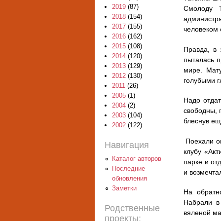
2019
(87)
Смолоду Т
2018
(154)
администр
2017
(155)
человеком 
2016
(162)
2015
(108)
Правда, в 
2014
(120)
пыталась п
2013
(129)
мире. Мат
2012
(130)
голубыми г
2011
(26)
2005
(1)
Надо отдат
2004
(2)
свободны, 
2003
(104)
блеснув ещ
2002
(122)
Поехали он
Навигация
клубу «Акт
Каталог авторов
парке и от
Последние
и возмечта
обновления
Заметки
На обратн
Набрали в 
Родственные
вяленой ма
проекты: