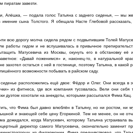
м пиратам завезти.
, Алёшка, — подала голос Татьяна с заднего сиденья, — мы же
 имение сына Толстого. Я обещала Насте Глебовой рассказать,
чти всю дорогу молча сидела рядом с подвыпившим Толей Матусев
сле работы гидом и не вслушивалась в привычное препирательс
тащить Матусевича из Москвы, окунуть его в обстановку её и
аветное: «Давай поженимся» и, наконец-то, в натуральной кра
не захотел остаться с ней в гостинице, поэтому Татьяна, в какой
 лишённого возможности побывать в райском саду.
сиденье расположились ещё двое: Фёдор и Олег. Они всегда в 
ки» из фитнеса, где вся компания тусовалась. Вели они себя т
ки дуэтом хохотали на анекдоты, которыми рассыпался Фима Кац.
ить, что Фима был давно влюблён в Татьяну, но ни ростом, ни м
ышной и знающей себе цену Егоркиной. Тем не менее, он не от
има дожидался, когда Матусевич, которому Татьяна устраивала в
нцертный директор самого Матусевича, окончательно заменит пр
министраторшу из филармонии. Фима предчувствовал, что Тать