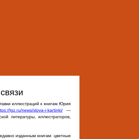
связи
ставки иллюстраций к книгам Юрия
tps://lgz.ru/news/slova-i-kartinki/
—
кой литературы, иллюстраторов,
едавно изданным книгам: цветные