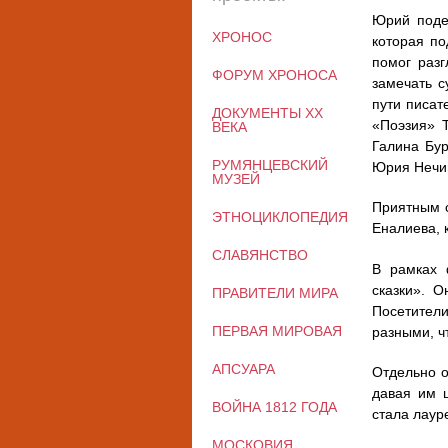
Юрий подел
ХРОНОС
которая по
помог разг
ФОРУМ ХРОНОСА
замечать с
пути писат
ДОКУМЕНТЫ XX
«Поэзия» Т
ВЕКА
Галина Бур
РУМЯНЦЕВСКИЙ
Юрия Нечип
МУЗЕЙ
Приятным 
ЭТНОЦИКЛОПЕДИЯ
Еналиева, 
СЛАВЯНСТВО
В рамках 
сказки». 
ПРАВИТЕЛИ МИРА
Посетители
ПЕРВАЯ МИРОВАЯ
разными, ч
АПСУАРА
Отдельно о
давая им ш
ВОЙНА 1812 ГОДА
стала лаур
МОСКОВИЯ