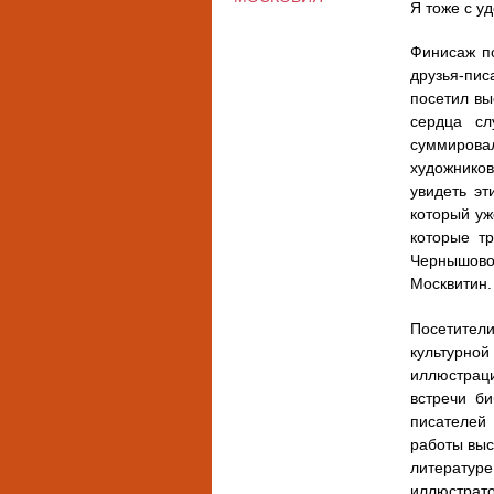
Я тоже с у
Финисаж п
друзья-пис
посетил вы
сердца сл
суммировал
художников
увидеть э
который уж
которые т
Чернышово
Москвитин.
Посетител
культурно
иллюстраци
встречи би
писателей
работы выс
литературе
иллюстрато