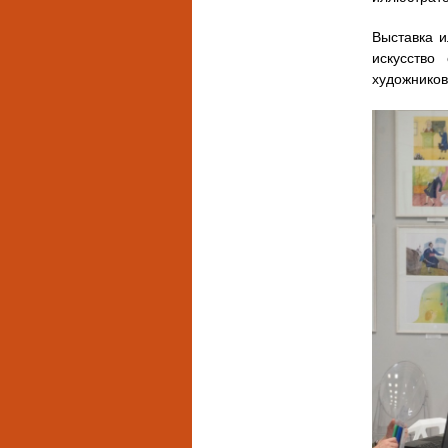
Выставка и
искусство
художников