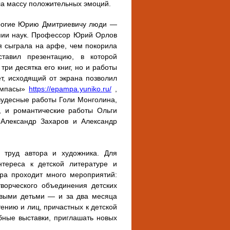
ла массу положительных эмоций.
орогие Юрию Дмитриевичу люди —
емии наук. Профессор Юрий Орлов
ля сыграла на арфе, чем покорила
тавил презентацию, в которой
ри десятка его книг, но и работы
ет, исходящий от экрана позволил
пампасы»
https://epampa.yuniko.ru/
,
 чудесные работы Голи Монголина,
, и романтические работы Ольги
 Александр Захаров и Александр
 труд автора и художника. Для
тереса к детской литературе и
ара проходит много мероприятий:
творческого объединения детских
ивыми детьми — и за два месяца
ению и лиц, причастных к детской
бные выставки, приглашать новых