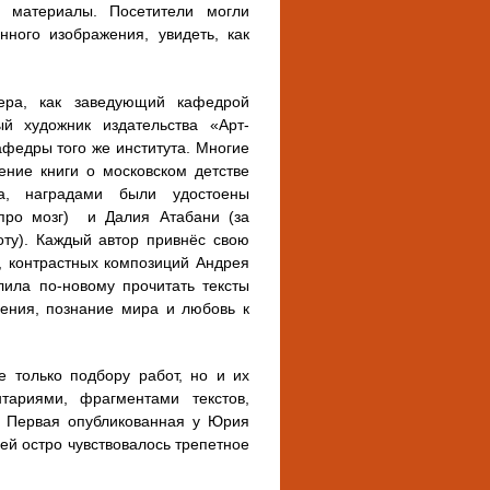
е материалы. Посетители могли
нного изображения, увидеть, как
ера, как заведующий кафедрой
ый художник издательства «Арт-
федры того же института. Многие
ение книги о московском детстве
а, наградами были удостоены
 про мозг) и Далия Атабани (за
ту). Каждый автор привнёс свою
, контрастных композиций Андрея
лила по‑новому прочитать тексты
чения, познание мира и любовь к
 только подбору работ, но и их
тариями, фрагментами текстов,
. Первая опубликованная у Юрия
ней остро чувствовалось трепетное