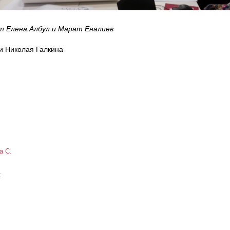
 Елена Албул и Марат Еналиев
и Николая Галкина
а С.
а: