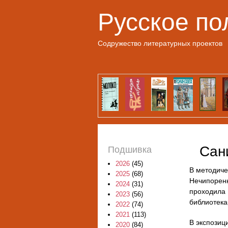
Русское по
Содружество литературных проектов
Сан
Подшивка
2026
(45)
В методиче
2025
(68)
Нечипорен
2024
(31)
проходила
2023
(56)
библиотека
2022
(74)
2021
(113)
В экспозиц
2020
(84)