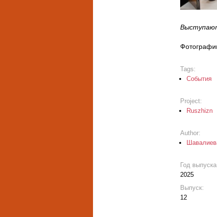
Выступают
Фотографи
Tags:
События
Project:
Ruszhizn
Author:
Шавалиев
Год выпуск
2025
Выпуск:
12