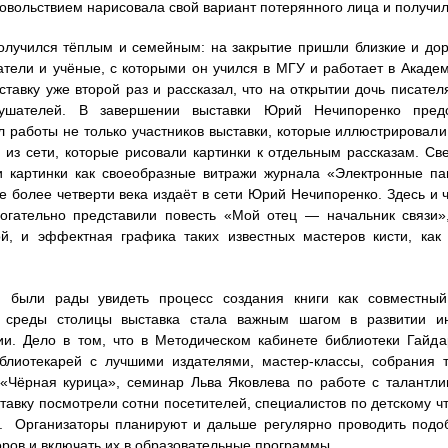
довольствием нарисовала свой вариант потерянного лица и получи
олучился тёплым и семейным: на закрытие пришли близкие и д
атели и учёные, с которыми он учился в МГУ и работает в Акад
ставку уже второй раз и рассказал, что на открытии дочь писате
ушателей. В завершении выставки Юрий Нечипоренко предс
 работы не только участников выставки, которые иллюстрировали т
 из сети, которые рисовали картинки к отдельным рассказам. Св
ти картинки как своеобразные витражи журнала «Электронные 
е более четверти века издаёт в сети Юрий Нечипоренко. Здесь и
рогательно представили повесть «Мой отец — начальник связи»
й, и эффектная графика таких известных мастеров кисти, как
и были рады увидеть процесс создания книги как совместный
й среды столицы выставка стала важным шагом в развитии ин
и. Дело в том, что в Методическом кабинете библиотеки Гайд
блиотекарей с лучшими издателями, мастер-классы, собрания 
 «Чёрная курица», семинар Льва Яковлева по работе с талантл
тавку посмотрели сотни посетителей, специалистов по детскому чт
. Организаторы планируют и дальше регулярно проводить подо
ров и включать их в образовательные программы.