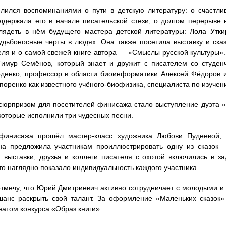
ился воспоминаниями о пути в детскую литературу: о счастли
ддержала его в начале писательской стези, о долгом перерыве в
лядеть в нём будущего мастера детской литературы: Лола Утк
удьбоносные черты в людях. Она также посетила выставку и сказ
еля и о самой свежей книге автора — «Смыслы русской культуры»
имур Семёнов, который знает и дружит с писателем со студенч
денко, профессор в области биоинформатики Алексей Фёдоров 
оренко как известного учёного-биофизика, специалиста по изуче
сюрпризом для посетителей финисажа стало выступление дуэта 
которые исполнили три чудесных песни.
финисажа прошёл мастер‑класс художника Любови Пудеевой, 
Она предложила участникам проиллюстрировать одну из сказок 
 выставки, друзья и коллеги писателя с охотой включились в за
то наглядно показало индивидуальность каждого участника.
тмечу, что Юрий Дмитриевич активно сотрудничает с молодыми и
анс раскрыть свой талант. За оформление «Маленьких сказок»
еатом конкурса «Образ книги».