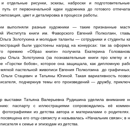
 и отдельные рисунки, эскизы, наброски и подготовительны
 путь от первоначальной идеи художника до готового отпечата
омпозиция, цвет и деталировка в процессе работы.
ии выполняли разные художники — такие признанные маст
ий Института книги им. Фаворского Евгений Полколзин, глав
Ольга Золотухина и молодые таланты — сотрудники и студенты ка
люстраций были удостоены наград на конкурсах: так за оформл
кого премию «Образ книги» получила Екатерина Голованов
оры Ольга Золотухина (за познавательные книги про клетку и
е «Горстки бобов», которое она защищала, как дипломную рабо
 мягкой пастельной живописи Евгения Полколзина до графичных
 Ольги Стацевич и Татьяны Югиной. Такая вариативность позво
исателя, подчеркнув темы его произведений — дружбу, приклю
ор выставки Татьяна Валерьевна Рудишина уделила внимание не
ению: паспарту с иллюстрациями сопровождались её коммен
 фотографиями из детства автора и материалами о родителях
 посвящена его отцу‑связисту и называлась «Начальник связи»; в 
писателя к семье и эпизодам из детства.