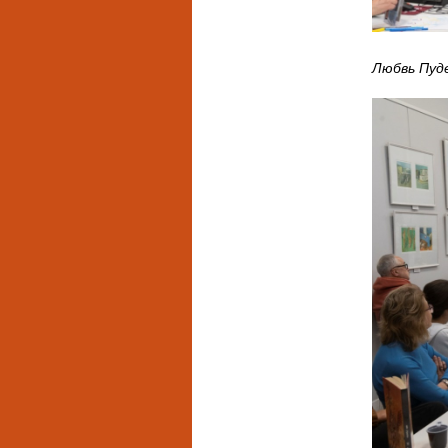
Любвь Пуд