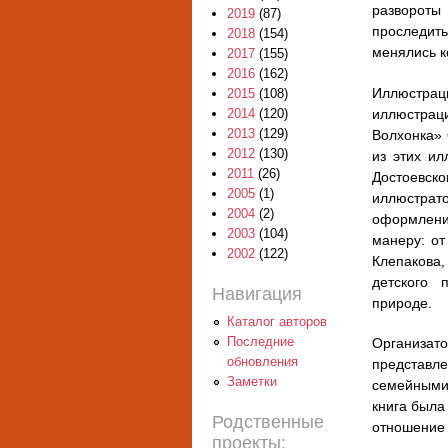
развороты
2019
(87)
проследить
2018
(154)
менялись к
2017
(155)
2016
(162)
Иллюстрац
2015
(108)
иллюстрац
2014
(120)
2013
(129)
Волхонка» 
2012
(130)
из этих ил
2011
(26)
Достоевс
2005
(1)
иллюстрат
2004
(2)
оформлени
2003
(104)
манеру: от
2002
(122)
Клепакова,
детского п
Навигация
природе.
Каталог авторов
Последние
Организат
обновления
представл
Заметки
семейными
книга была
Родственные
отношение 
проекты: