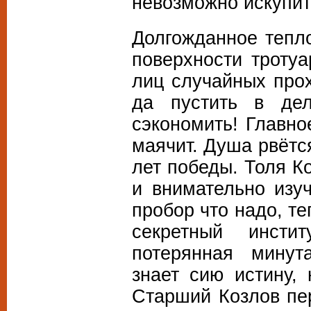
невозможно искупит
Долгожданное тепл
поверхности троту
лиц случайных прох
да пустить в де
сэкономить! Главно
маячит. Душа рвётс
лет победы. Толя К
и внимательно изу
пробор что надо, т
секретный инст
потерянная минут
знает сию истину,
Старший Козлов пе