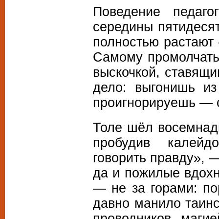
Поведение педаго
середины пятидесят
полностью растают 
Самому промолчат
выскочкой, ставящ
дело: выгонишь и
проигнорируешь —
Толе шёл восемнад
пробудив калейд
говорить правду», 
да и пожилые вдох
—
не за горами: п
давно манило таин
проводников маги