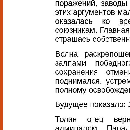
поражений, заводы 
этих аргументов ма
оказалась ко в
союзникам. Главная
страшась собственн
Волна раскрепоще
залпами победно
сохранения отме
поднимался, устре
полному освобожде
Будущее показало:
Толин отец верн
адмиралом. Пара