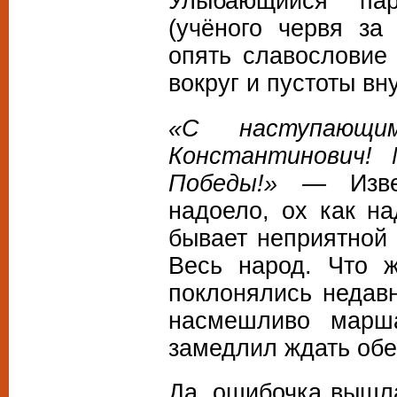
Улыбающийся па
(учёного червя за
опять славословие
вокруг и пустоты вн
«
C
наступающим
Константинович!
Победы!» —
Изв
надоело, ох как н
бывает неприятной
Весь народ. Что 
поклонялись недав
насмешливо марш
замедлил ждать обе
Да, ошибочка вышл