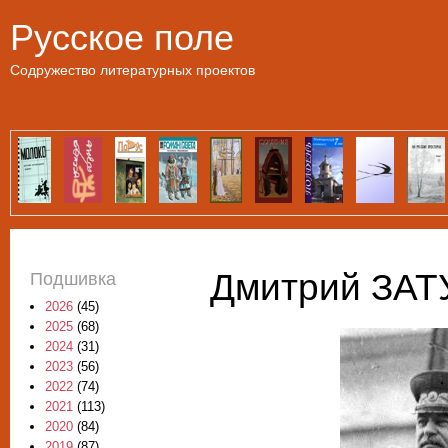
Пе
Русское поле
Содружество литературных проектов
Дмитрий ЗАТ
Подшивка
2026
(45)
2025
(68)
2024
(31)
2023
(56)
2022
(74)
2021
(113)
2020
(84)
2019
(87)