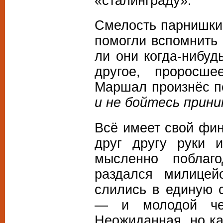
«сталинграду».
Смелость парнишки 
помогли вспомнить 
ли они когда-нибуд
другое, проросш
Маршал произнёс 
и не бойтесь прин
Всё имеет свой фи
друг другу руки 
мысленно поблаго
раздался милицейс
слились в единую 
— и молодой чел
Неожиданная, но ка