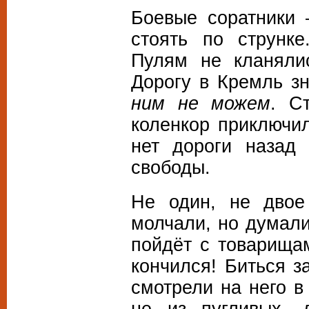
Боевые соратники
стоять по струнке
Пулям не кланялис
Дорогу в Кремль з
ним не можем
. С
коленкор приключи
нет дороги назад
свободы.
Не один, не двое
молчали, но думали
пойдёт с товарища
кончился! Биться з
смотрели на него 
не из пугливых, 