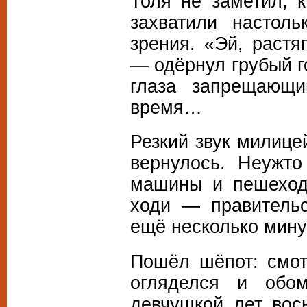
Толя не заметил, 
захватили настол
зрения. «Эй, растя
— одёрнул грубый г
глаза запрещающи
время…
Резкий звук милице
вернулось. Неужто
машины и пешеход
ходи — правитель
ещё несколько мину
Пошёл шёпот: смот
огляделся и обо
девчушкой лет вос