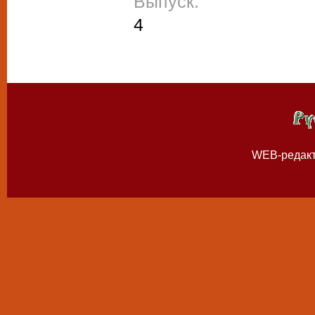
Выпуск:
4
WEB-редак