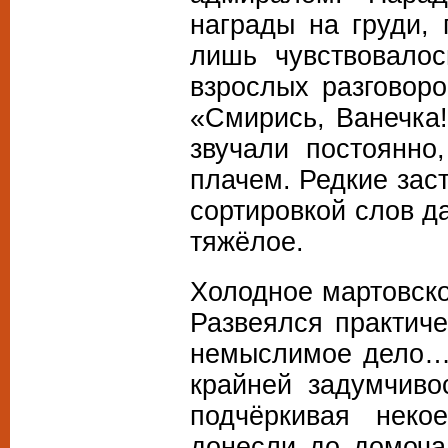
награды на груди,
лишь чувствовало
взрослых разгово
«Смирись, Ванечка
звучали постоянно
плачем. Редкие зас
сортировкой слов д
тяжёлое.
Холодное мартовск
Развеялся практич
немыслимое дело… 
крайней задумчиво
подчёркивая нек
донесли до домоча