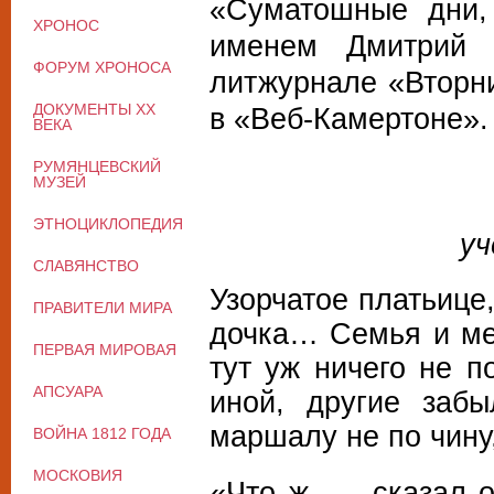
«Суматошные дни,
ХРОНОС
именем Дмитрий 
ФОРУМ ХРОНОСА
литжурнале «Вторни
ДОКУМЕНТЫ XX
в «Веб-Камертоне».
ВЕКА
РУМЯНЦЕВСКИЙ
МУЗЕЙ
ЭТНОЦИКЛОПЕДИЯ
уч
СЛАВЯНСТВО
Узорчатое платьице
ПРАВИТЕЛИ МИРА
дочка… Семья и м
ПЕРВАЯ МИРОВАЯ
тут уж ничего не 
АПСУАРА
иной, другие заб
маршалу не по чину
ВОЙНА 1812 ГОДА
МОСКОВИЯ
«Что ж, — сказал 