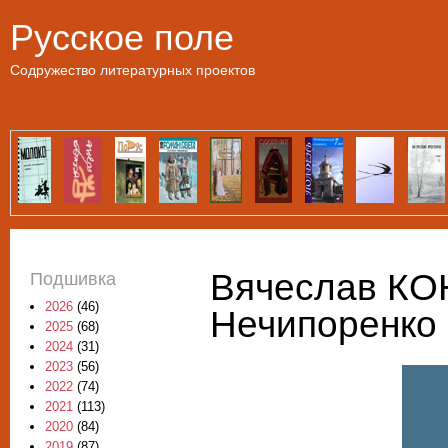
Пе
Русское поле
Содружество литературных проектов
Вячеслав КО
Подшивка
2026
(46)
Нечипоренко
2025
(68)
2024
(31)
2023
(56)
2022
(74)
2021
(113)
2020
(84)
2019
(87)