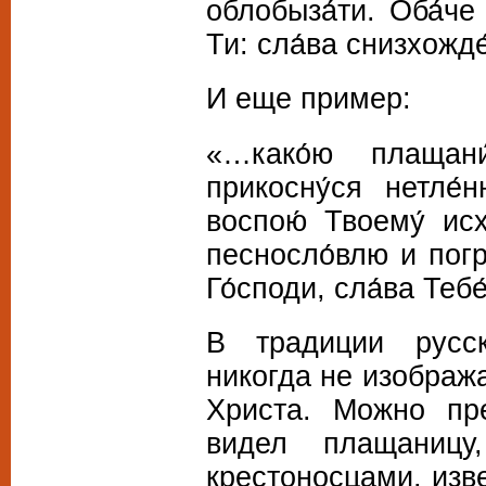
облобыза́ти. Оба́че
Ти: сла́ва снизхожд
И еще пример:
«…како́ю плащан
прикосну́ся нетле́
воспою́ Твоему́ исх
песносло́влю и погр
Го́споди, сла́ва Тебе
В традиции русс
никогда не изображ
Христа. Можно пр
видел плащаницу
крестоносцами, изв