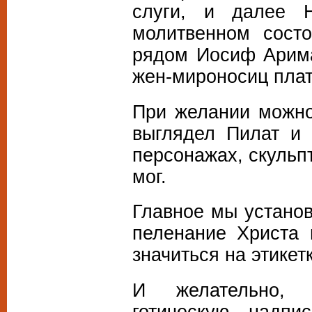
слуги, и далее Н
молитвенном состо
рядом Иосиф Арима
жен-мироносиц плат
При желании можно
выглядел Пилат и 
персонажах, скульпт
мог.
Главное мы установ
пеленание Христа 
значиться на этикет
И желательно, 
готическую надп