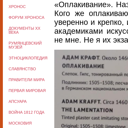
«Оплакивание». Наз
ХРОНОС
Кого же оплакиваю
ФОРУМ ХРОНОСА
уверенно и крепко,
ДОКУМЕНТЫ XX
академиками искус
ВЕКА
не мне. Не я их экз
РУМЯНЦЕВСКИЙ
МУЗЕЙ
ЭТНОЦИКЛОПЕДИЯ
СЛАВЯНСТВО
ПРАВИТЕЛИ МИРА
ПЕРВАЯ МИРОВАЯ
АПСУАРА
ВОЙНА 1812 ГОДА
МОСКОВИЯ