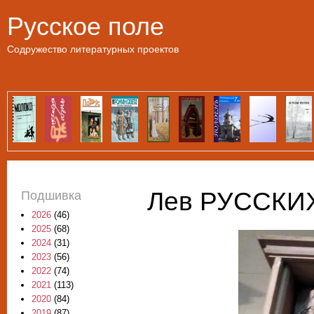
Пе
Русское поле
Содружество литературных проектов
Лев РУССКИХ
Подшивка
2026
(46)
2025
(68)
2024
(31)
2023
(56)
2022
(74)
2021
(113)
2020
(84)
2019
(87)