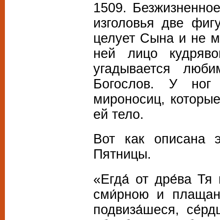
1509. Безжизненно
изголовья две фиг
целует Сына и не м
ней лицо кудряво
угадывается люб
Богослов. У ног
мироносиц, которы
ей тело.
Вот как описана 
Пятницы.
«Егда́ от дре́ва Тя
сми́рною и плащани
подвиза́шеся, се́рд