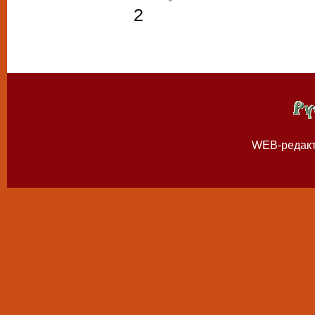
2
WEB-редак