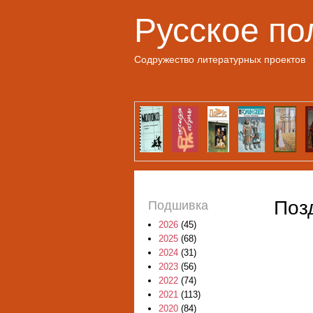
Русское по
Содружество литературных проектов
Поз
Подшивка
2026
(45)
2025
(68)
2024
(31)
2023
(56)
2022
(74)
2021
(113)
2020
(84)