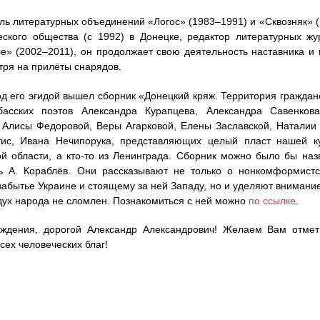
ль литературных объединений «Логос» (1983–1991) и «Сквозняк» (
ского общества (с 1992) в Донецке, редактор литературных ж
е» (2002–2011), он продолжает свою деятельность наставника и
тря на прилёты снарядов.
под его эгидой вышел сборник «Донецкий кряж. Территория граждан
басских поэтов Александра Курапцева, Александра Савенкова
Алисы Федоровой, Веры Агарковой, Елены Заславской, Наталии 
тис, Ивана Нечипорука, представляющих целый пласт нашей ку
й области, а кто-то из Ленинграда. Сборник можно было бы назв
ль А. Кораблёв. Они рассказывают не только о нонкомформистс
забытье Украине и стоящему за ней Западу, но и уделяют внимание
 дух народа не сломлен. Познакомиться с ней можно
по ссылке
.
ждения, дорогой Александр Александрович! Желаем Вам отмет
сех человеческих благ!