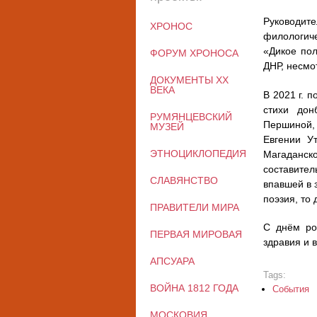
Руководите
ХРОНОС
филологиче
«Дикое пол
ФОРУМ ХРОНОСА
ДНР, несмо
ДОКУМЕНТЫ XX
ВЕКА
В 2021 г. 
стихи дон
РУМЯНЦЕВСКИЙ
Першиной, 
МУЗЕЙ
Евгении У
ЭТНОЦИКЛОПЕДИЯ
Магаданско
составите
СЛАВЯНСТВО
впавшей в 
поэзия, то
ПРАВИТЕЛИ МИРА
С днём ро
ПЕРВАЯ МИРОВАЯ
здравия и в
АПСУАРА
Tags:
ВОЙНА 1812 ГОДА
События
МОСКОВИЯ