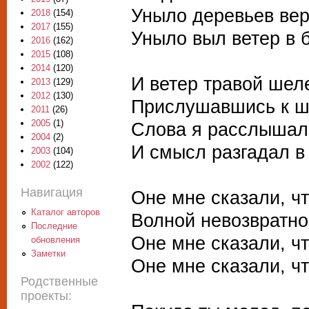
Уныло деревьев ве
2018
(154)
2017
(155)
Уныло выл ветер в 
2016
(162)
2015
(108)
2014
(120)
И ветер травой шел
2013
(129)
2012
(130)
Прислушавшись к шо
2011
(26)
2005
(1)
Слова я расслышал
2004
(2)
И смысл разгадал в
2003
(104)
2002
(122)
Навигация
Оне мне сказали, ч
Каталог авторов
Волной невозвратно
Последние
Оне мне сказали, чт
обновления
Заметки
Оне мне сказали, чт
Родственные
проекты: