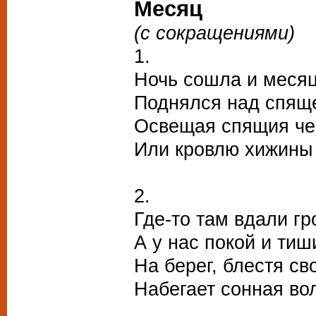
Месяц
(с сокращениями)
1.
Ночь сошла и месяц
Поднялся над спящ
Освещая спящия че
Или кровлю хижины 
2.
Где-то там вдали гр
А у нас покой и тиш
На берег, блестя св
Набегает сонная во