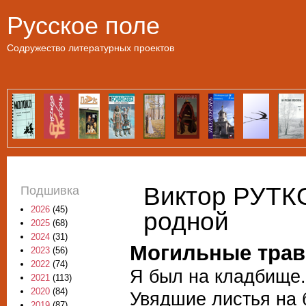
Пе
Русское поле
Содружество литературных проектов
Виктор РУТК
Подшивка
2026
(45)
родной
2025
(68)
2024
(31)
Могильные тра
2023
(56)
2022
(74)
Я был на кладбище
2021
(113)
2020
(84)
Увядшие листья на 
2019
(87)