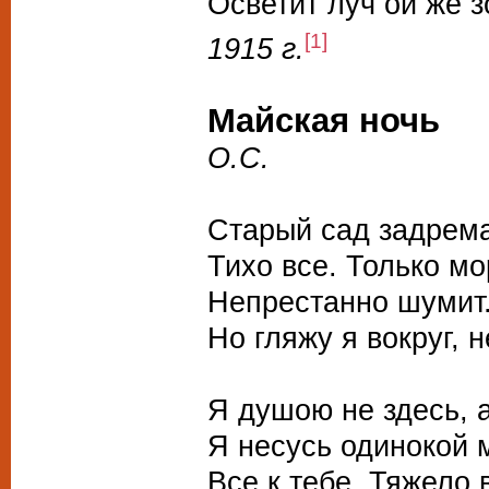
Осветит луч ой же з
[1]
1915 г.
Майская ночь
О.С.
Cтарый сад задрема
Тихо все. Только мо
Непрестанно шумит.
Но гляжу я вокруг, 
Я душою не здесь, а
Я несусь одинокой 
Все к тебе. Тяжело 