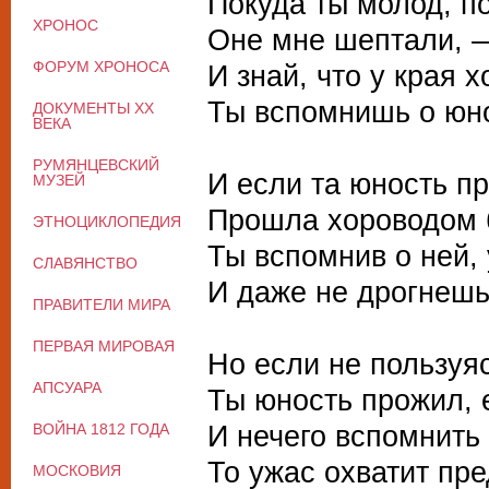
Покуда ты молод, п
ХРОНОС
Оне мне шептали, —
ФОРУМ ХРОНОСА
И знай, что у края 
Ты вспомнишь о юно
ДОКУМЕНТЫ XX
ВЕКА
РУМЯНЦЕВСКИЙ
И если та юность п
МУЗЕЙ
Прошла хороводом 
ЭТНОЦИКЛОПЕДИЯ
Ты вспомнив о ней,
СЛАВЯНСТВО
И даже не дрогнешь
ПРАВИТЕЛИ МИРА
ПЕРВАЯ МИРОВАЯ
Но если не пользуя
АПСУАРА
Ты юность прожил, е
И нечего вспомнить
ВОЙНА 1812 ГОДА
То ужас охватит пре
МОСКОВИЯ