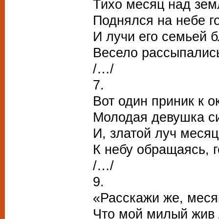
Тихо месяц над зе
Поднялся на небе г
И лучи его семьей 
Весело рассыпались
/…/
7.
Вот один приник к ок
Молодая девушка с
И, златой луч меся
К небу обращаясь, г
/…/
9.
«Расскажи же, меся
Что мой милый жив 