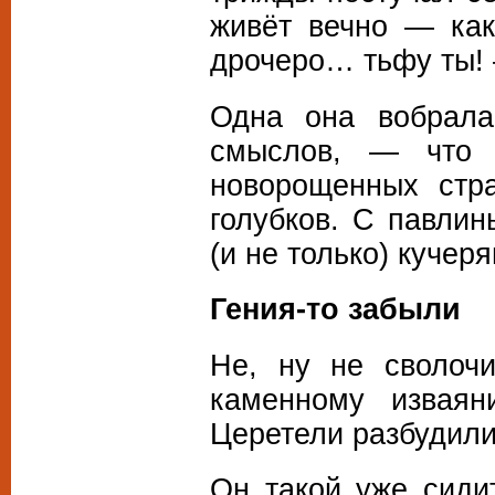
живёт вечно — как
дрочеро… тьфу ты! 
Одна она вобрала
смыслов, — что 
новорощенных стр
голубков. С павли
(и не только) кучер
Гения-то забыли
Не, ну не сволоч
каменному извая
Церетели разбудили
Он такой уже сидит