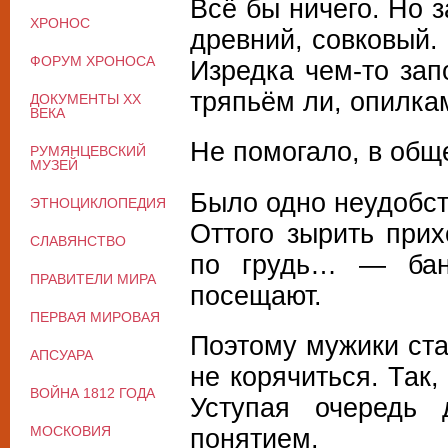
Всё бы ничего. Но 
ХРОНОС
древний, совковый.
ФОРУМ ХРОНОСА
Изредка чем-то за
тряпьём ли, опилка
ДОКУМЕНТЫ XX
ВЕКА
Не помогало, в общ
РУМЯНЦЕВСКИЙ
МУЗЕЙ
Было одно неудобст
ЭТНОЦИКЛОПЕДИЯ
Оттого зырить прих
СЛАВЯНСТВО
по грудь… — бан
ПРАВИТЕЛИ МИРА
посещают.
ПЕРВАЯ МИРОВАЯ
Поэтому мужики ста
АПСУАРА
не корячиться. Так,
ВОЙНА 1812 ГОДА
Уступая очередь
МОСКОВИЯ
понятием.