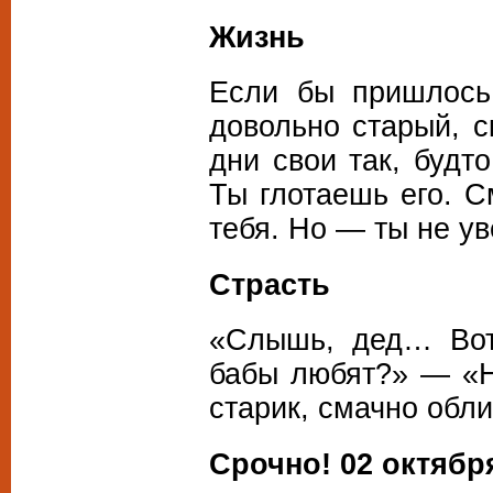
Жизнь
Если бы пришлось 
довольно старый, с
дни свои так, будт
Ты глотаешь его. С
тебя. Но — ты не ув
Страсть
«Слышь, дед… Вот
бабы любят?» — «Н
старик, смачно обли
Срочно! 02 октябр