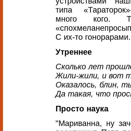
устройствами наш
типа «Тараторок»
много кого. Т
«спохмеланепросыпа
С их-то гонорарами.
Утреннее
Сколько лет прошл
Жили-жили, и вот т
Оказалось, блин, т
Да такая, что прос
Просто наука
"Мариванна, ну за