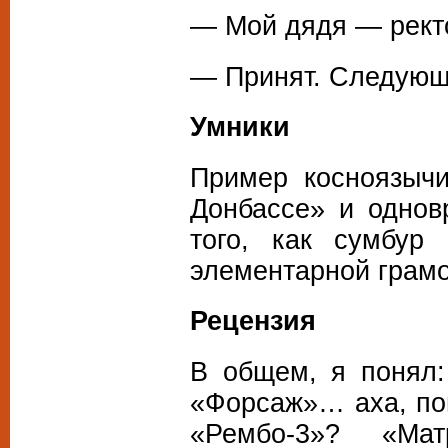
— Мой дядя — ректо
— Принят. Следую
Умники
Пример косноязычи
Донбассе» и однов
того, как сумбу
элементарной грамо
Рецензия
В общем, я понял:
«Форсаж»… аха, пон
«Рембо-3»? «Мат