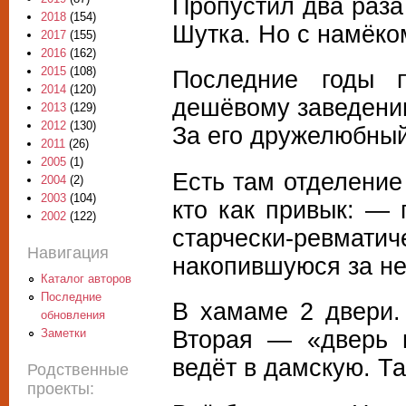
Пропустил два раза
2018
(154)
Шутка. Но с намёком
2017
(155)
2016
(162)
2015
(108)
Последние годы 
2014
(120)
дешёвому заведению
2013
(129)
2012
(130)
За его дружелюбный
2011
(26)
2005
(1)
Есть там отделени
2004
(2)
2003
(104)
кто как привык: — 
2002
(122)
старчески-ревмат
Навигация
накопившуюся за не
Каталог авторов
Последние
В хамаме 2 двери.
обновления
Вторая — «дверь 
Заметки
ведёт в дамскую. Та
Родственные
проекты: