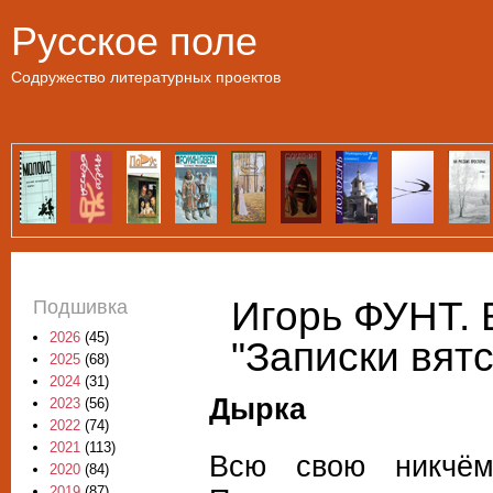
Пе
Русское поле
Содружество литературных проектов
Игорь ФУНТ. 
Подшивка
2026
(45)
"Записки вятс
2025
(68)
2024
(31)
Дырка
2023
(56)
2022
(74)
2021
(113)
Всю свою никчём
2020
(84)
2019
(87)