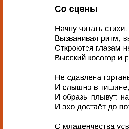
Со сцены
Начну читать стихи,
Вызванивая ритм, в
Откроются глазам н
Высокий косогор и р
Не сдавлена гортан
И слышно в тишине,
И образы плывут, н
И эхо достаёт до по
С младенчества усв