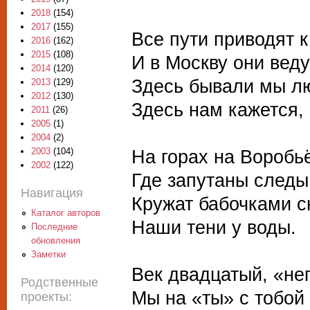
2018
(154)
2017
(155)
Все пути приводят к
2016
(162)
2015
(108)
И в Москву они веду
2014
(120)
Здесь бывали мы л
2013
(129)
2012
(130)
Здесь нам кажется, 
2011
(26)
2005
(1)
2004
(2)
На горах на Воробь
2003
(104)
2002
(122)
Где запутаны следы
Навигация
Кружат бабочками с
Каталог авторов
Наши тени у воды.
Последние
обновления
Заметки
Век двадцатый, «не
Родственные
Мы на «ты» с тобой
проекты: