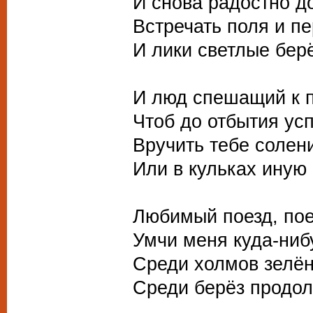
И снова радостно до
Встречать поля и пе
И лики светлые берё
И люд спешащий к п
Чтоб до отбытия усп
Вручить тебе солен
Или в кульках иную 
Любимый поезд, пое
Умчи меня куда-ниб
Среди холмов зелён
Среди берёз продол