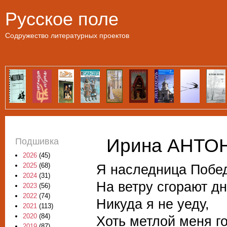
Пе
Русское поле
Содружество литературных проектов
Ирина АНТОН
Подшивка
2026
(45)
Я наследница Побе
2025
(68)
2024
(31)
На ветру сгорают д
2023
(56)
2022
(74)
Никуда я не уеду,
2021
(113)
2020
(84)
Хоть метлой меня го
2019
(87)