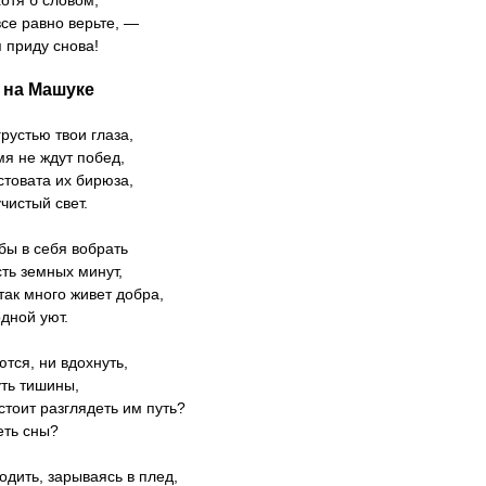
отя б словом,
все равно верьте, —
я приду снова!
 на Машуке
рустью твои глаза,
мя не ждут побед,
стовата их бирюза,
чистый свет.
бы в себя вобрать
ть земных минут,
так много живет добра,
одной уют.
тся, ни вдохнуть,
ть тишины,
стоит разглядеть им путь?
еть сны?
одить, зарываясь в плед,