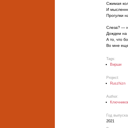
Сжимая кол
И мысленн
Прогулки н
Слеза? — не
Дождем на 
А то, что б
Во мне еще
Tags:
Вирши
Project:
Ruszhizn
Author:
Ключнико
Год выпуск
2021