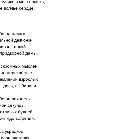
стучись в мою память,
оё волчье сердце!
бе на память
льной девчонки
ивно-тонкой
 придворной дамы.
 скромных мыслей,
на перекрёстке
ремлений взрослых
а здесь, в Тбилиси.
бе на вечность
ной секунды,
уетливых будней
рит «до встречи».
сь украдкой,
 слов вдогонку,