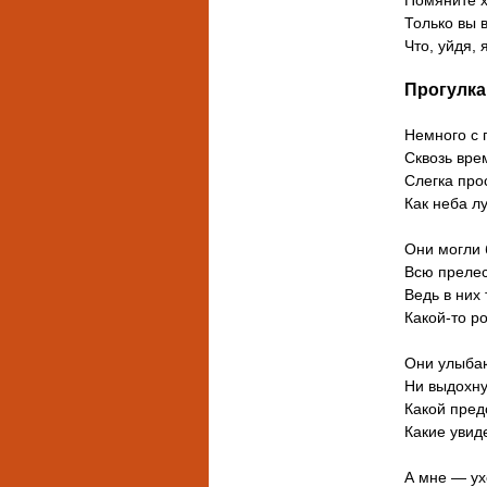
Помяните х
Только вы 
Что, уйдя, 
Прогулка
Немного с г
Сквозь вре
Слегка про
Как неба лу
Они могли 
Всю прелес
Ведь в них 
Какой-то р
Они улыбаю
Ни выдохну
Какой пред
Какие увид
А мне — ух