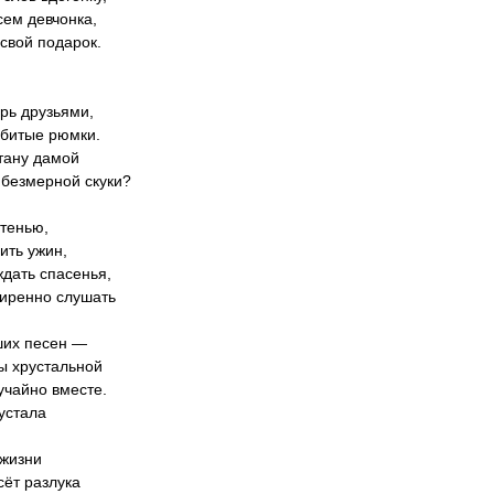
сем девчонка,
 свой подарок.
рь друзьями,
битые рюмки.
тану дамой
 безмерной скуки?
 тенью,
ить ужин,
ждать спасенья,
иренно слушать
ших песен —
ы хрустальной
лучайно вместе.
 устала
 жизни
сёт разлука