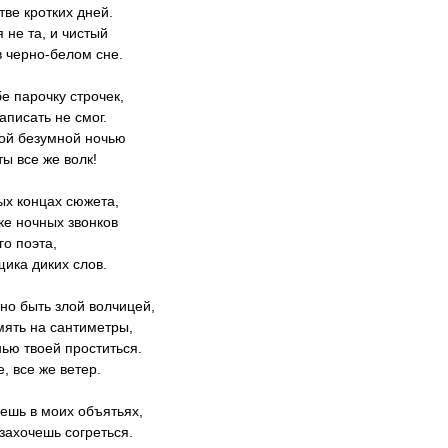
тве кротких дней.
я не та, и чистый
в черно-белом сне.
е парочку строчек,
аписать не смог.
ой безумной ночью
ты все же волк!
ых концах сюжета,
ке ночных звонков
го поэта,
ика диких слов.
но быть злой волчицей,
ять на сантиметры,
нью твоей проститься.
, все же ветер.
ешь в моих объятьях,
 захочешь согреться.