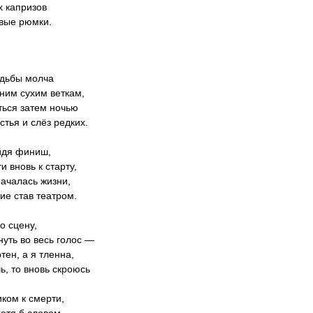
 капризов
вые рюмки.
удьбы молча
ним сухим веткам,
ться затем ночью
стья и слёз редких.
йдя финиш,
и вновь к старту,
началась жизни,
ие став театром.
о сцену,
нуть во весь голос —
тен, а я тленна,
ь, то вновь скроюсь
иком к смерти,