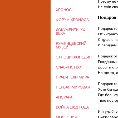
Потому не 
Не губи св
ХРОНОС
Подарок
ФОРУМ ХРОНОСА
Подарок те
ДОКУМЕНТЫ XX
ВЕКА
От инфанти
С душою на
РУМЯНЦЕВСКИЙ
И сердцем
МУЗЕЙ
Подарок от
ЭТНОЦИКЛОПЕДИЯ
Рождённых 
Дорог и ст
СЛАВЯНСТВО
Не где-то, 
ПРАВИТЕЛИ МИРА
Подарок те
ПЕРВАЯ МИРОВАЯ
Хотя бы од
Где боль с
АПСУАРА
Твое повто
ВОЙНА 1812 ГОДА
И я улыбну
Скажу пару
МОСКОВИЯ