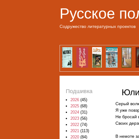
Русское по
Содружество литературных проектов
Юли
Подшивка
2026
(45)
Серый волк
2025
(68)
Я уже повз
2024
(31)
Не бросай 
2023
(56)
Своих дерз
2022
(74)
2021
(113)
В немоте з
2020
(84)