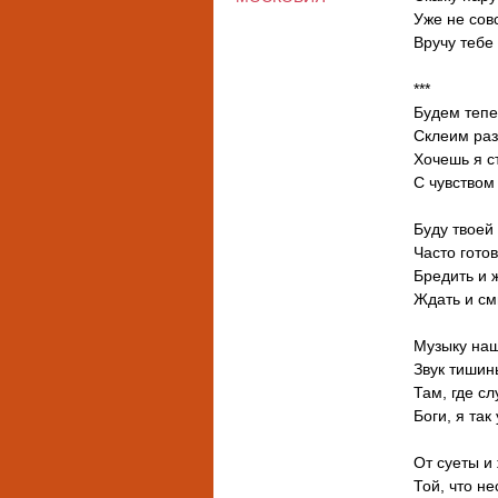
Уже не сов
Вручу тебе
***
Будем тепе
Склеим раз
Хочешь я с
С чувством
Буду твоей
Часто готов
Бредить и 
Ждать и см
Музыку на
Звук тишин
Там, где с
Боги, я так
От суеты и
Той, что не