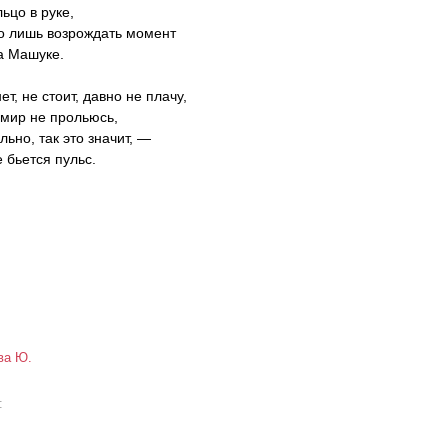
ьцо в руке,
о лишь возрождать момент
а Машуке.
т, не стоит, давно не плачу,
мир не прольюсь,
ольно, так это значит, —
 бьется пульс.
ва Ю.
а: