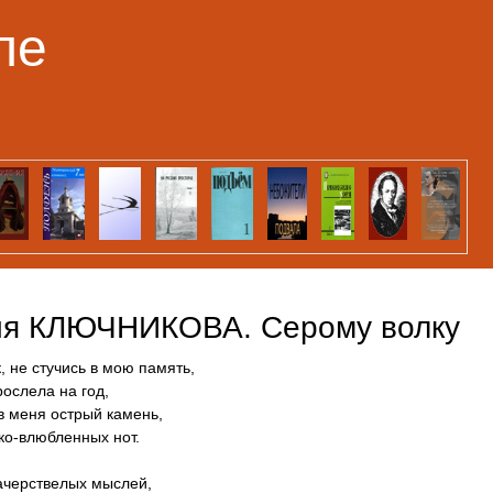
Перейти к основному
ле
содержанию
я КЛЮЧНИКОВА. Серому волку
, не стучись в мою память,
рослела на год,
в меня острый камень,
ко-влюбленных нот.
ачерствелых мыслей,