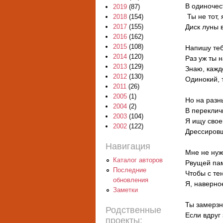
В одиночес
2019
(87)
Ты не тот, 
2018
(154)
Диск луны 
2017
(155)
2016
(162)
2015
(108)
Напишу теб
2014
(120)
Раз уж ты н
2013
(129)
Знаю, кажд
2012
(130)
Одинокий, 
2011
(26)
2005
(1)
Но на разн
2004
(2)
В переклич
2003
(104)
Я ищу свое
2002
(122)
Дрессировщ
Навигация
Мне не нуж
Каталог авторов
Рвущей пам
Последние
Чтобы с те
обновления
Я, наверное
Заметки
Ты замерзн
Родственные
Если вдруг
проекты: