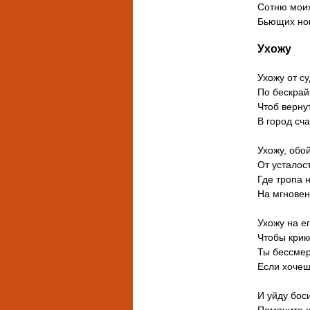
Сотню моих
Бьющих но
Ухожу
Ухожу от с
По бескрай
Чтоб верну
В город сча
Ухожу, обо
От усталост
Где тропа 
На мгновен
Ухожу на ег
Чтобы крик
Ты бессмер
Если хочеш
И уйду бос