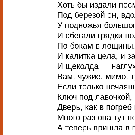
Хоть бы издали пос
Под березой он, вдо
У подножья большог
И сбегали грядки по
По бокам в лощины,
И калитка цела, и з
И щеколда — наглух
Вам, чужие, мимо, т
Если только нечаян
Ключ под лавочкой, 
Дверь, как в погреб 
Много раз она тут н
А теперь пришла в п