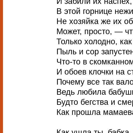
И забили их наспех,
В этой горнице неж
Не хозяйка же их о
Может, просто, — чт
Только холодно, как
Пыль и сор запустен
Что-то в скомканно
И обоев клочки на с
Почему все так вал
Ведь любила бабушк
Будто бегства и сме
Как прошла мамаева
Как ушла ты, бабка,