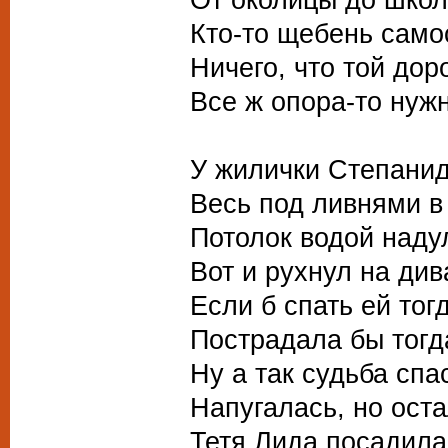
Кто-то щебень само
Ничего, что той дор
Все ж опора-то нужн
У жилички Степани
Весь под ливнями в
Потолок водой наду
Вот и рухнул на див
Если б спать ей то
Пострадала бы тогд
Ну а так судьба сп
Напугалась, но ост
Тетя Лида посадила