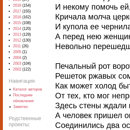
И некому помочь ей
2018
(154)
2017
(155)
Кричала молча церк
2016
(162)
2015
(108)
И купола ее чернил
2014
(120)
А перед нею женщин
2013
(129)
2012
(130)
Невольно перешедш
2011
(26)
2005
(1)
2004
(2)
2003
(104)
Печальный рот воро
2002
(122)
Решеток ржавых со
Навигация
Как может холод бы
Каталог авторов
От тех, кто мог неп
Последние
обновления
Здесь стены ждали 
Заметки
А человек пришел 
Родственные
Соединились два ос
проекты: