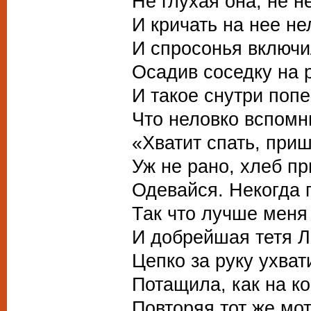
Не глухая она, не н
И кричать на нее не
И спросонья включи
Осадив соседку на р
И такое снутри попе
Что неловко вспомн
«Хватит спать, приш
Уж не рано, хлеб пр
Одевайся. Некогда г
Так что лучше меня 
И добрейшая тетя Л
Цепко за руку ухват
Потащила, как на ко
Повторяя тот же мот