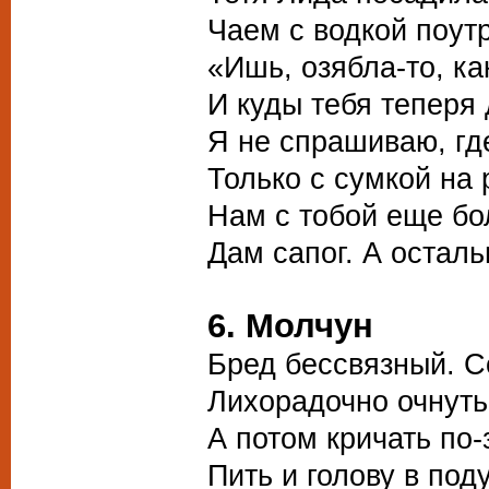
Чаем с водкой поут
«Ишь, озябла-то, ка
И куды тебя теперя
Я не спрашиваю, гд
Только с сумкой на 
Нам с тобой еще бо
Дам сапог. А осталь
6. Молчун
Бред бессвязный. С
Лихорадочно очнутьс
А потом кричать по-
Пить и голову в под