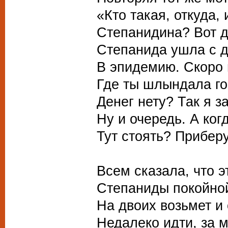
«Кто такая, откуда,
Степанидина? Вот д
Степанида ушла с 
В эпидемию. Скоро 
Где ты шлындала г
Денег нету? Так я з
Ну и очередь. А ког
Тут стоять? Приберу
Всем сказала, что э
Степаниды покойной
На двоих возьмет и 
Недалеко идти, за м