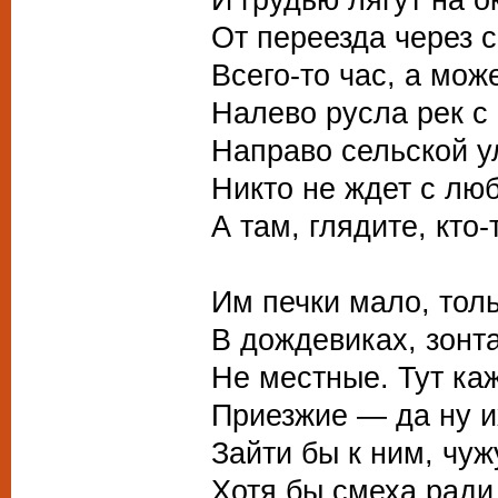
От переезда через 
Всего-то час, а може
Налево русла рек с
Направо сельской у
Никто не ждет с лю
А там, глядите, кто-
Им печки мало, толь
В дождевиках, зонта
Не местные. Тут каж
Приезжие — да ну их
Зайти бы к ним, чу
Хотя бы смеха ради