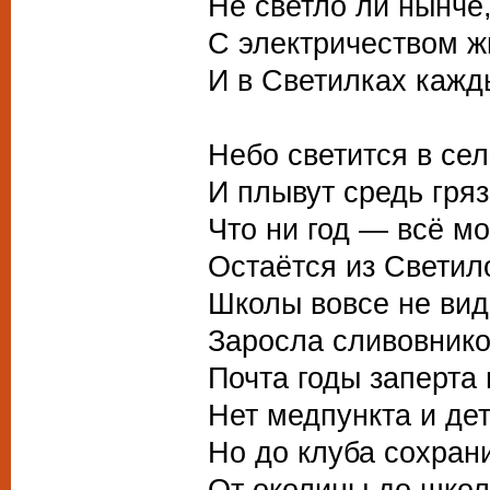
Не светло ли нынче
С электричеством ж
И в Светилках кажд
Небо светится в сел
И плывут средь гряз
Что ни год — всё мо
Остаётся из Светило
Школы вовсе не вида
Заросла сливовнико
Почта годы заперта 
Нет медпункта и дет
Но до клуба сохран
От околицы до школ