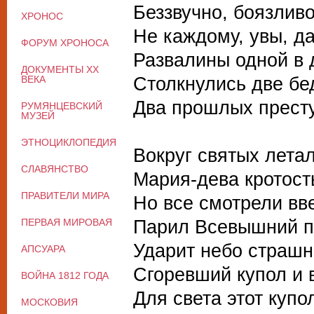
Беззвучно, боязлив
ХРОНОС
Не каждому, увы, да
ФОРУМ ХРОНОСА
Развалины одной в 
ДОКУМЕНТЫ XX
Столкнулись две бе
ВЕКА
Два прошлых престу
РУМЯНЦЕВСКИЙ
МУЗЕЙ
ЭТНОЦИКЛОПЕДИЯ
Вокруг святых летал
СЛАВЯНСТВО
Мария-дева кротост
ПРАВИТЕЛИ МИРА
Но все смотрели вв
Парил Всевышний п
ПЕРВАЯ МИРОВАЯ
Ударит небо страш
АПСУАРА
Сгоревший купол и в
ВОЙНА 1812 ГОДА
Для света этот купо
МОСКОВИЯ