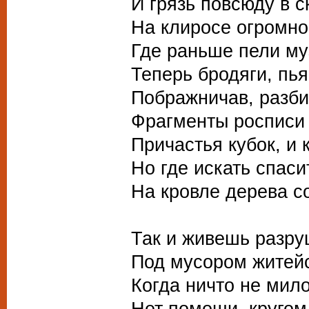
И грязь повсюду в с
На клиросе огромно
Где раньше пели му
Теперь бродяги, пь
Пображничав, разби
Фрагменты росписи
Причастья кубок, и 
Но где искать спас
На кровле дерева со
Так и живешь разру
Под мусором житей
Когда ничто не мило
Нет помощи, кругом