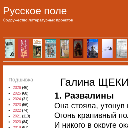
Пе
Русское поле
Содружество литературных проектов
Галина ЩЕКИ
Подшивка
2026
(46)
1. Развалины
2025
(68)
2024
(31)
Она стояла, утонув 
2023
(56)
2022
(74)
Огонь крапивный по
2021
(113)
2020
(84)
И никого в округе о
2019
(87)