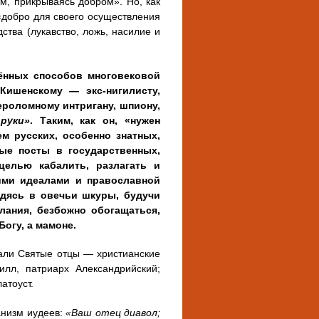
м, прикрываясь добром». Но, как
«добро для своего осуществления
ства (лукавство, ложь, насилие и
нённых способов многовековой
Кишенскому — экс-нигилисту,
ероломному интригану, шпиону,
руки»
.
Таким, как он, «нужен
м русских, особенно знатных,
ые посты в государственных,
целью кабалить, разлагать и
кими идеалами и православной
ядясь в овечьи шкуры, будучи
лания, безбожно обогащаться,
огу, а мамоне.
али Святые отцы — христианские
лл, патриарх Александрийский;
атоуст.
анизм иудеев:
«Ваш отец диавол;