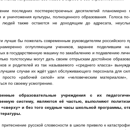
ении последних постперестроечных десятилетий планомерно п
 и уничтожения культуры, полноценного образования. Голоса п
й людей также остаются не доходящим до адресата, неус
ти лучше бы пожелать современным руководителям российского 
намеренно оглупляющим учеников, заранее поделившим на
ых в государственную машину по закабалению и подавлению лично
лько толстосумы могут дать своим отпрыскам достойное образов
яков и родителей из так называемого «среднего класса» вынуж
 лучшем случае их ждёт удел обслуживающего персонала для сил
я просто «рабочей силой» или «человеческим материалом»,
ься по своему усмотрению.
твенные образовательные учреждения с их педагогич
венную систему, являются её частью, выполняют политиз
 «сверху» и без того скудные часы школьной программы, от
итературы.
 притеснение русской словесности в школе привело к катастрофи