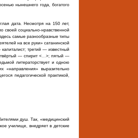
осенью нынешнего года, богатого
глая дата. Несмотря на 150 лет,
ло своей социально-нравственной
 здесь самые разнообразные типы
ятелей на все руки» сатанинской
— капиталист; третий — известный
четвёртый — спирит <…>; пятый —
едьмой литераторствует и одною
их «направления» выразительно
гося педагогической практикой,
бителями душ. Так, «медицинский
кое училище, внедряет в детские