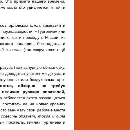
ер. Это примета нашего времени,
уже мало кто удивляется и почти
ссов орловских школ, гимназий и
о неузнаваемости: «Турген
и
в» или
ниях, как и повсюду в России, из
ческого наследия, без родства и
ой вывела»
(так сокрушался ещё
атуры) как занудную обязаловку.
не доводится учителями до ума и
доученных или бездуховных горе-
остно, обзорно, не требуя
 великих русских писателей,
да отбивается охота возвращаться
 постигать её на новых уровнях
осто занимать свои рабочие места
совесть обязует, тогда и сила
ый писатель, земляк Тургенева и