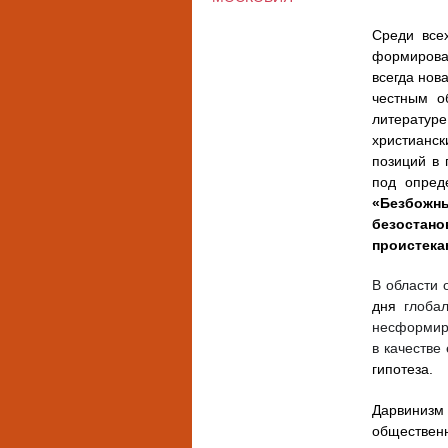
Среди все
формирова
всегда нов
честным о
литератур
христианск
позиций в 
под опред
«Безбожн
безостан
проистека
В области 
дня
глобал
несформир
в качестве
гипотеза.
Дарвинизм
обществен