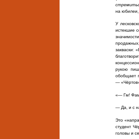
стремитьс
на юбилеи,
У лесковс
истекшие с
значимости
продажных,
закваски: 
благотвори
концессио
рукою пиш
обобщает г
— «Чёртов
«— Гм! Фа
— Да, и с 
Это «напра
студент Чё
головы и с