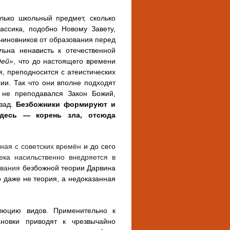
лько школьный предмет, сколько
ассика, подобно Новому Завету,
 чиновников от образования перед
льна ненависть к отечественной
дей»
, что до настоящего времени
, преподносится с атеистических
и. Так что они вполне подходят
 не преподавался Закон Божий,
азад.
Безбожники формируют и
здесь — корень зла, отсюда
ная с советских времён
и до сего
ка насильственно внедряется в
авания
безбожной теории Дарвина
о даже не теория, а недоказанная
олюцию видов. Применительно к
новки приводят к чрезвычайно