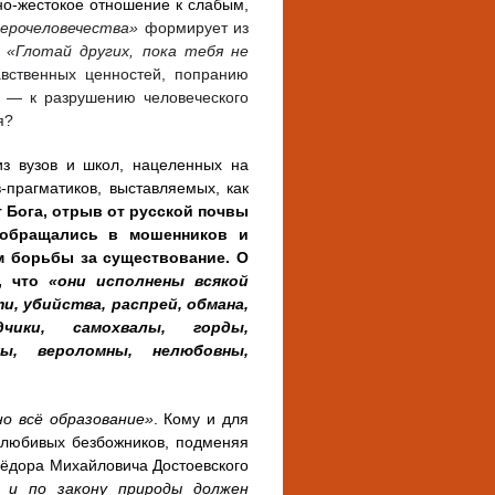
но-жестокое отношение к слабым,
верочеловечества»
формирует из
,
«Глотай других, пока тебя не
авственных ценностей, попранию
ге — к разрушению человеческого
я?
из вузов и школ, нацеленных на
в-прагматиков, выставляемых, как
т Бога, отрыв от русской почвы
 обращались в мошенников и
м борьбы за существование. О
л, что
«они исполнены всякой
и, убийства, распрей, обмана,
дчики, самохвалы, горды,
ы, вероломны, нелюбовны,
о всё образование
»
. Кому и для
любивых безбожников, подменяя
Фёдора Михайловича Достоевского
я и по закону природы должен