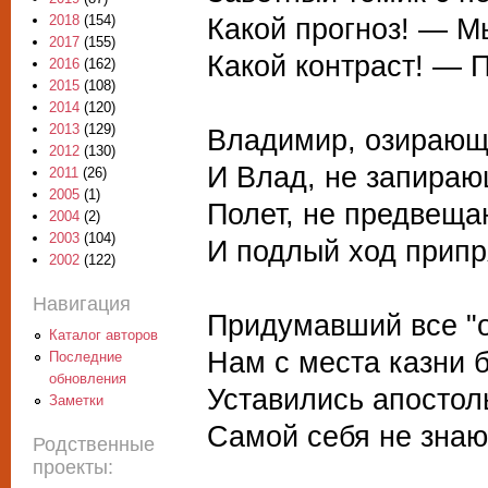
Какой прогноз! — М
2018
(154)
2017
(155)
Какой контраст! — 
2016
(162)
2015
(108)
2014
(120)
2013
(129)
Владимир, озирающ
2012
(130)
И Влад, не запираю
2011
(26)
2005
(1)
Полет, не предвещ
2004
(2)
2003
(104)
И подлый ход припр
2002
(122)
Навигация
Придумавший все "от
Каталог авторов
Нам с места казни 
Последние
обновления
Уставились апостол
Заметки
Самой себя не знаю
Родственные
проекты: