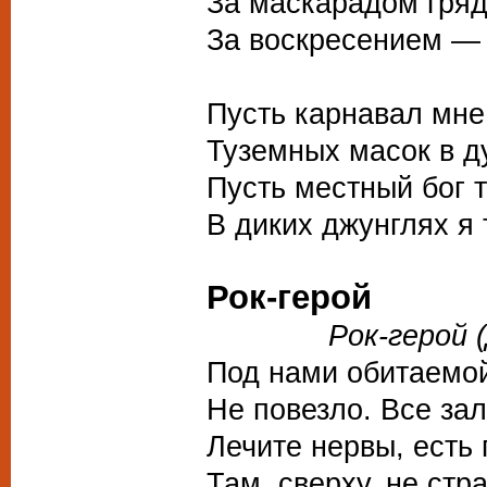
За маскарадом гряд
За воскресением — 
Пусть карнавал мне
Туземных масок в д
Пусть местный бог т
В диких джунглях я 
Рок-герой
Рок-герой (Де
Под нами обитаемой
Не повезло. Все зал
Лечите нервы, есть 
Там, сверху, не стр