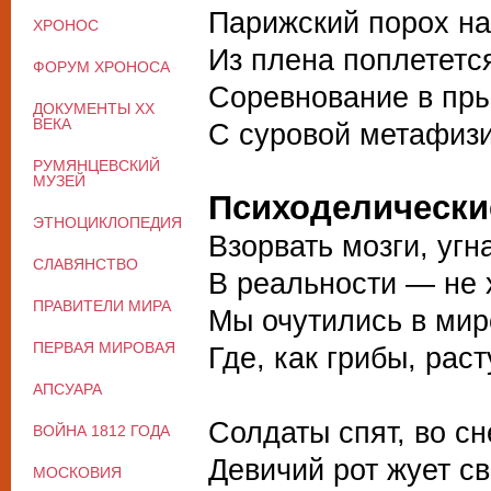
Парижский порох на
ХРОНОС
Из плена поплететс
ФОРУМ ХРОНОСА
Соревнование в пры
ДОКУМЕНТЫ XX
ВЕКА
С суровой метафизи
РУМЯНЦЕВСКИЙ
МУЗЕЙ
Психоделически
ЭТНОЦИКЛОПЕДИЯ
Взорвать мозги, угн
СЛАВЯНСТВО
В реальности — не 
ПРАВИТЕЛИ МИРА
Мы очутились в мир
ПЕРВАЯ МИРОВАЯ
Где, как грибы, рас
АПСУАРА
Солдаты спят, во сн
ВОЙНА 1812 ГОДА
Девичий рот жует св
МОСКОВИЯ