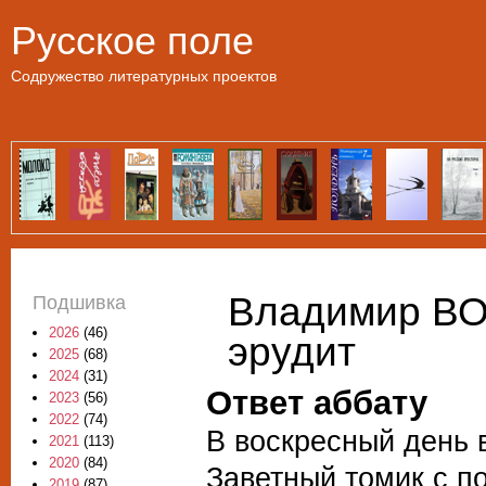
Пе
Русское поле
Содружество литературных проектов
Владимир ВО
Подшивка
2026
(46)
эрудит
2025
(68)
2024
(31)
Ответ аббату
2023
(56)
2022
(74)
В воскресный день
2021
(113)
2020
(84)
Заветный томик с п
2019
(87)