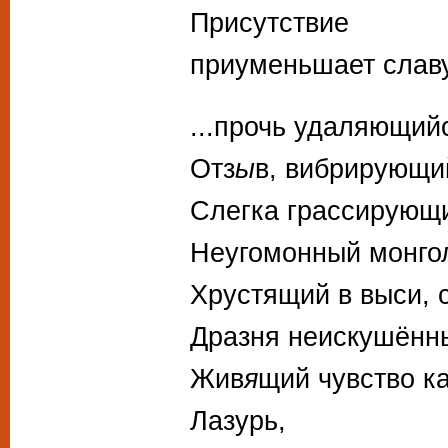
Присутствие
приуменьшает сла
...прочь удаляющий
Отз
ы
в, вибрирующи
Слегка грассирующ
Неугомонный монго
Хрустящий в выси, 
Дразня неискушённы
Жив
я
щий чувство к
Лазурь,