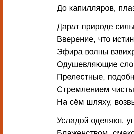
До капилляров, пла
Дар
и
т природе силы
Вверение, что исти
Эфира волны взвихр
Одушевляющие слов
Прелестные, подобн
Стремлением чисты
На сём шляху, воз
Усладой оделяют, у
Блаженством, смако