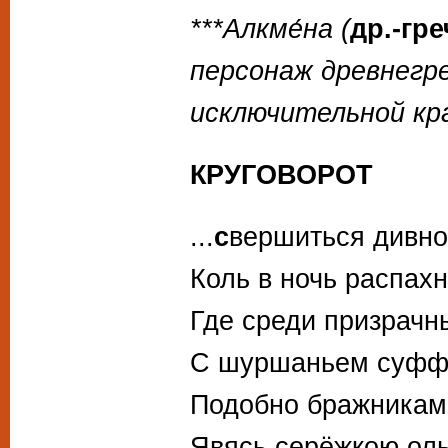
***Алкме́на (
др.-гре
персонаж древнегр
исключительной кр
КРУГОВОРОТ
...
с
вершиться дивно
Коль в ночь распахн
Где среди призрачн
С шуршаньем суффи
Подобно бражникам,
Явясь серёжкою ол