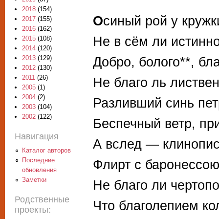
2018
(154)
О
синый рой у кружк
2017
(155)
2016
(162)
Не в сём ли истинно
2015
(108)
2014
(120)
Добро, болого**, бл
2013
(129)
2012
(130)
2011
(26)
Не благо ль листвен
2005
(1)
2004
(2)
Разливший синь пет
2003
(104)
2002
(122)
Беспечный ветр, пр
Навигация
А вслед — клинопис
Каталог авторов
Последние
Флирт с баронессою
обновления
Заметки
Не благо ли чертопо
Родственные
Что благолепием к
проекты: