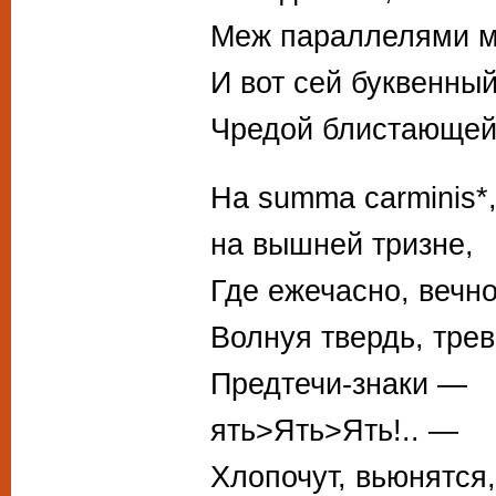
Меж параллелями м
И вот сей буквенны
Чредой блистающей
На summa carminis*
на вышней тризне,
Где ежечасно, вечно
Волнуя твердь, трев
Предтечи-знаки —
ять>Ять>Ять!.. —
Хлопочут, вьюнятся