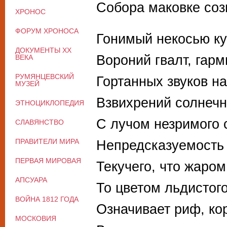
Собора маковке соз
ХРОНОС
ФОРУМ ХРОНОСА
Гонимый некосью ку
ДОКУМЕНТЫ XX
Вороний гвалт, гар
ВЕКА
РУМЯНЦЕВСКИЙ
Гортанных звуков н
МУЗЕЙ
Взвихрений солнеч
ЭТНОЦИКЛОПЕДИЯ
С лучом незримого с
СЛАВЯНСТВО
ПРАВИТЕЛИ МИРА
Непредсказуемость
ПЕРВАЯ МИРОВАЯ
Текучего, что жаро
АПСУАРА
То цветом льдистог
ВОЙНА 1812 ГОДА
Означивает риф, к
МОСКОВИЯ