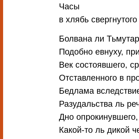
Часы
в хлябь свергнутого
Болвана ли Тьмутар
Подобно евнуху, пр
Век состоявшего, с
Отставленного в пр
Бедлама вследствие
Разудальства ль реч
Дно опрокинувшего,
Какой-то ль дикой ч