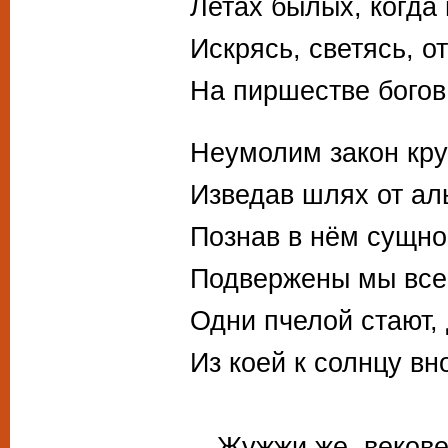
Летах былых, когда
Искрясь, светясь, 
На пиршестве бого
Неумолим закон кру
Изведав шлях от ал
Познав в нём сущнос
Подвержены мы все
Одни пчелой стают
Из коей к солнцу вн
…Жужжи же, векове