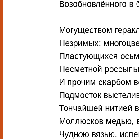
Возобновлённого в 
Могуществом герак
Незримых; многоцв
Пластующихся осьм
Несметной россыпь
И прочим скарбом в
Подмосток выстели
Тончайшей нитией в
Моллюсков медью, 
Чудн
о
ю вязью, исп