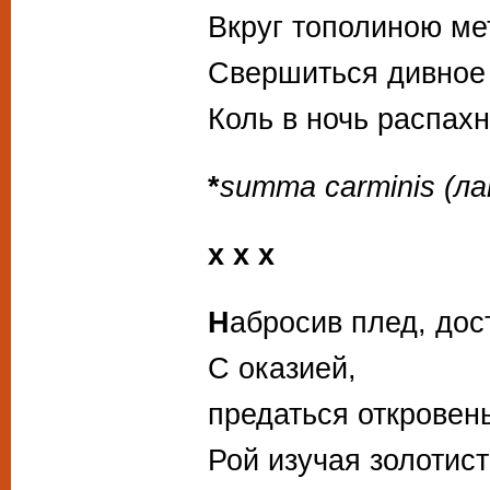
Вкруг тополиною ме
Свершиться дивное
Коль в ночь распах
*
summa carminis (л
х х х
Н
абросив плед, дос
С оказией,
предаться откровен
Рой изучая золотис