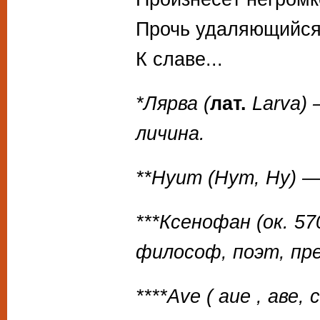
Прочь удаляющийся.
К славе...
*Лярва (
лат.
Larva)
личина.
**Нуит (Нут, Ну) —
***Ксенофан (ок. 57
философ, поэт, пр
****Ave ( aue , аве