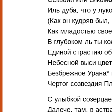
Иль дуба, что у лук
(Как он кудряв был,
Как младостью свое
В глубоком ль ты ко
Единой страстию о
Небесной выси цв
е
Безбрежное Урана* 
Чертог созвездия П
С улыбкой созерцае
Далече, там, в астр