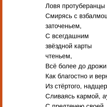
Ловя протуберанцы 
Смирясь с взбалмо
заточеньем,
С всегдашним
звёздной карты
чтеньем,
Всё более до дрож
Как благостно и ве
Из стёртого, надще
Сливаясь кармой, а
С предтечею своей,