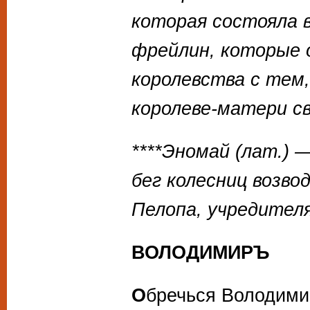
которая состояла 
фрейлин, которые 
королевства с тем
королеве-матери св
****Эномай (лат.) 
бег колесниц возво
Пелопа, учредителя
ВОЛОДИМИРЪ
О
бречься Володим