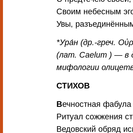
Своим небесным эго
Увы, разъединённым
*Ура́н (др.-греч. Ο
(лат. Caelum ) — в
мифологии олицетв
СТИХОВ
В
ечностная фабула
Ритуал сожжения ст
Ведовский обряд и