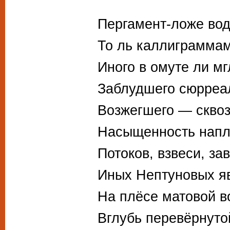
Пергамент-ложе во
То ль каллиграммам
Иного в омуте ли м
Заблудшего сюрреа
Возжегшего — сквоз
Насыщенность напл
Потоков, взвеси, за
Иных Нептуновых я
На плёсе матовой в
Вглубь перевёрнуто