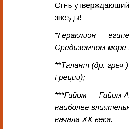
Огнь утверждаюши
звезды!
*Гераклион — египе
Средиземном море 
**Талант (др. греч
Греции);
***Гийом — Гийом А
наиболее влиятель
начала ХХ века.