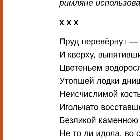
римляне использова
х х х
П
руд перевёрнут —
И кверху, выпятивш
Цветеньем водоросл
Утопшей лодки дни
Неисчислимой кост
Игольчато восставш
Безликой каменною
Не то ли идола, во 