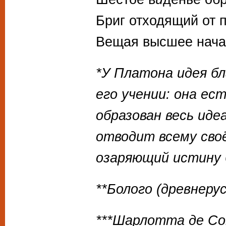
Бриг отходящий от 
Вещая высшее начал
*У Платона идея б
его учении: она ес
образован весь иде
отводит всему своё
озаряющий истину 
**Болого (древнерус
***Шарлотта де Со