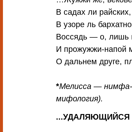
В садах ли райских
В узоре ль бархатно
Воссядь — о, лишь 
И прожужжи-напой 
О дальнем друге, 
*
Мелисса — нимфа-р
мифология).
...УДАЛЯЮЩИЙСЯ