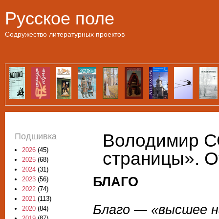
Пе
Русское поле
Содружество литературных проектов
Володимир С
Подшивка
2026
(45)
страницы». О
2025
(68)
2024
(31)
БЛАГО
2023
(56)
2022
(74)
2021
(113)
Благо — «высшее н
2020
(84)
2019
(87)