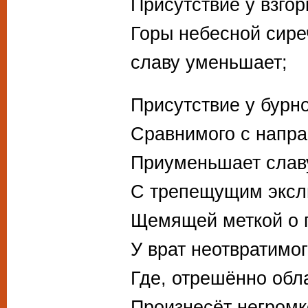
Присутствие у взго
Горы небесной сир
славу уменьшает;
Присутствие у бурно
Сравнимого с напра
Приуменьшает слав
С трепещущим эксл
Щемящей меткой о п
У врат неотвратимог
Где, отрешённо обла
Произнесёт негромко