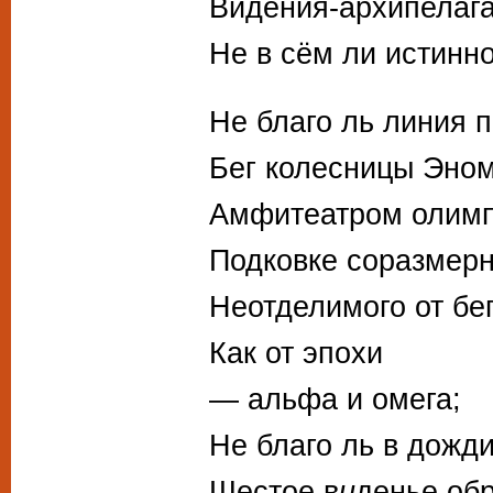
Видения-архипелаг
Не в сём ли истинн
Не благо ль линия 
Бег колесницы Эном
Амфитеатром олим
Подковке соразмер
Неотделимого от бег
Как от эпохи
— альфа и омега;
Не благо ль в дожд
Шестое в
и
денье об