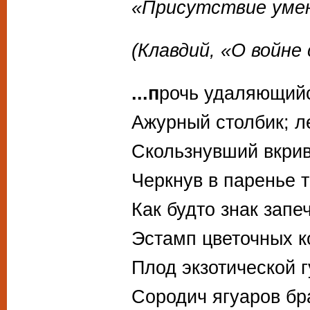
«Присутствие уме
(Клавдий, «О войне
...п
рочь удаляющий
Ажурный столбик; л
Скользнувший вкрив
Черкнув в паренье т
Как будто знак запе
Эстамп цветочных к
Плод экзотической 
Сородич ягуаров б