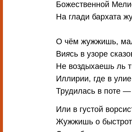
Божественной Мели
На глади бархата ж
О чём жужжишь, ма
Ви
я
сь в узоре сказо
Не воздыхаешь ль т
Иллирии, где в ули
Трудилась в поте —
Или в густой ворси
Жужжишь о быстрот