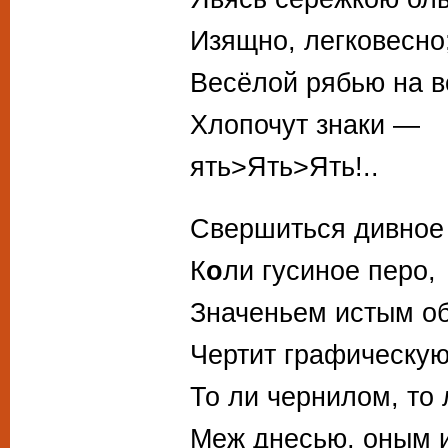
Изящно, легковесно;
Весёлой рябью на в
Хлопочут знаки —
ять>Ять>Ять!..
Свершиться дивное
К
о
ли гусиное перо,
Значеньем истым о
Чертит графическую
То ли чернилом, то
Меж днесью, оным 