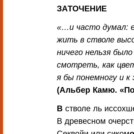
ЗАТОЧЕНИЕ
«…и часто думал: 
жить в стволе высо
ничего нельзя было
смотреть, как цвет
я бы понемногу и 
(Альбер Камю. «П
В
стволе ль иссохш
В древесном очерст
Секвойи или сиком