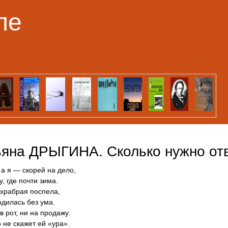
Перейти к основному
ле
содержанию
ьяна ДРЫГИНА. Сколько нужно от
 а я — скорей на дело,
, где почти зима.
храбрая поспела,
одилась без ума.
в рот, ни на продажу.
 не скажет ей «ура».