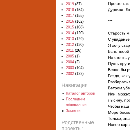
Просто так
2019
(87)
Дурочка. Л
2018
(154)
2017
(155)
***
2016
(162)
2015
(108)
Старость м
2014
(120)
2013
(129)
С увяданье
2012
(130)
Я хочу ста
2011
(26)
Быть твоей
2005
(1)
Не стоять 
2004
(2)
Пусть други
2003
(104)
Вечно бы р
2002
(122)
Глядя, как 
Разбирать 
Навигация
Ветром убе
Каталог авторов
Или, может
Последние
Лысину, пр
обновления
Чтобы наш 
Заметки
Море беско
Только, зн
Родственные
Новое коры
проекты: