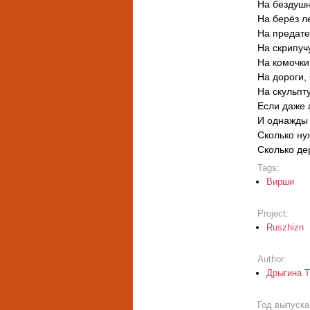
На бездушн
На берёз л
На предате
На скрипуч
На комочки
На дороги,
На скульпт
Если даже 
И однажды 
Сколько ну
Сколько де
Tags:
Вирши
Project:
Ruszhizn
Author:
Дрыгина Т
Год выпуск