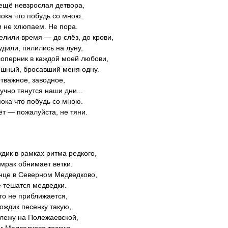
щё невзрослая детвора,
пока что побудь со мною.
 не хлюпаем. Не пора.
елили время — до слёз, до крови,
удили, пялились на луну,
оперник в каждой моей любови,
ешный, бросавший меня одну.
отважное, заводное,
учно тянутся наши дни...
пока что побудь со мною.
ёт — пожалуйста, не тяни.
ждик в рамках ритма редкого,
мрак обнимает ветки.
нце в Северном Медведково,
 тешатся медведки.
ого не приближается,
дождик песенку такую,
 лежу на Полежаевской,
 Медведково тоскую.