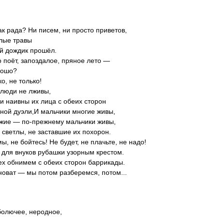
ак рада? Ни писем, ни просто приветов,
лые травы
й дождик прошёл.
о поёт, запоздалое, пряное лето —
рошо?
ко, не только!
к люди не лживы,
 и наивны их лица с обеих сторон
ной дуэли,И мальчики многие живы,
ужие — по-прежнему мальчики живы,
 светлы, не заставшие их похорон.
ы, не бойтесь! Не будет, не плачьте, не надо!
для внуков рубашки узорным крестом.
х обнимем с обеих сторон баррикады.
иноват — мы потом разберемся, потом...
болючее, неродное,