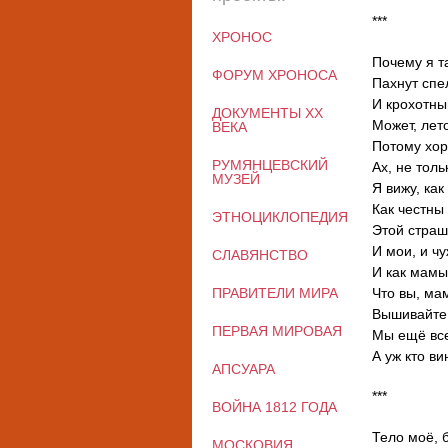
***
ХРОНОС
Почему я т
ФОРУМ ХРОНОСА
Пахнут спе
И крохотны
ДОКУМЕНТЫ XX
Может, лет
ВЕКА
Потому хо
РУМЯНЦЕВСКИЙ
Ах, не толь
МУЗЕЙ
Я вижу, ка
Как честны
ЭТНОЦИКЛОПЕДИЯ
Этой страш
И мои, и ч
СЛАВЯНСТВО
И как мамы
Что вы, мам
ПРАВИТЕЛИ МИРА
Вышивайте 
ПЕРВАЯ МИРОВАЯ
Мы ещё все
А уж кто в
АПСУАРА
***
ВОЙНА 1812 ГОДА
Тело моё, 
МОСКОВИЯ