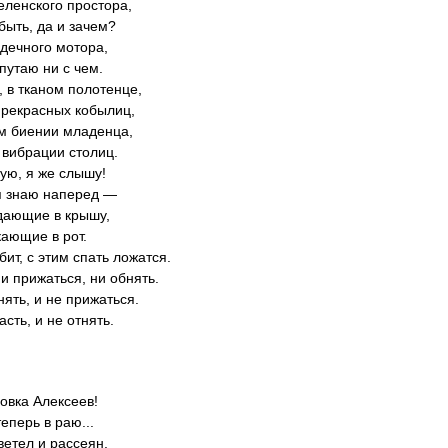
еленского простора,
быть, да и зачем?
дечного мотора,
путаю ни с чем.
, в тканом полотенце,
прекрасных кобылиц,
м биении младенца,
 вибрации столиц.
чую, я же слышу!
я знаю наперед —
дающие в крышу,
кающие в рот.
бит, с этим спать ложатся.
ни прижаться, ни обнять.
нять, и не прижаться.
асть, и не отнять.
Вовка Алексеев!
теперь в раю...
ветел и рассеян,