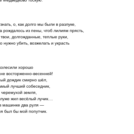
знать, о, как долго мы были в разлуке,
а рождалось из пены, чтоб лилиям прясть,
 твои, долгожданные, теплые руки,
о нужно убить, возжелать и украсть
 колесили хорошо
ане восторженно-весенней!
ый дождик смирно шёл,
амый лучший собеседник,
 черемухой земля,
луже жил весёлый лучик....
в машинке два руля —
ня был бы мой попутчик.