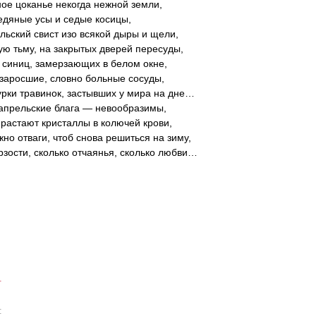
ое цоканье некогда нежной земли,
едяные усы и седые косицы,
льский свист изо всякой дыры и щели,
ую тьму, на закрытых дверей пересуды,
 синиц, замерзающих в белом окне,
 заросшие, словно больные сосуды,
урки травинок, застывших у мира на дне…
апрельские блага — невообразимы,
растают кристаллы в колючей крови,
жно отваги, чтоб снова решиться на зиму,
рзости, сколько отчаянья, сколько любви…
.
а: