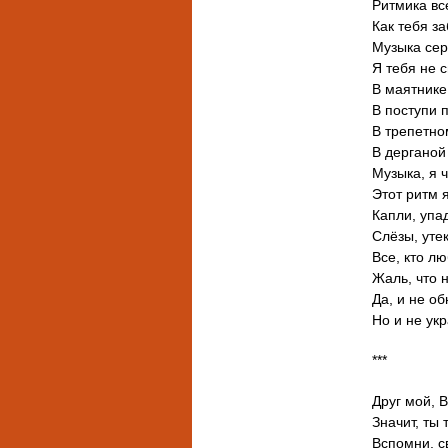
Ритмика вс
Как тебя за
Музыка сер
Я тебя не с
В маятнике
В поступи 
В трепетно
В дерганой
Музыка, я 
Этот ритм 
Капли, упа
Слёзы, уте
Все, кто лю
Жаль, что 
Да, и не об
Но и не укр
***
Друг мой, 
Значит, ты 
Вспомни, с