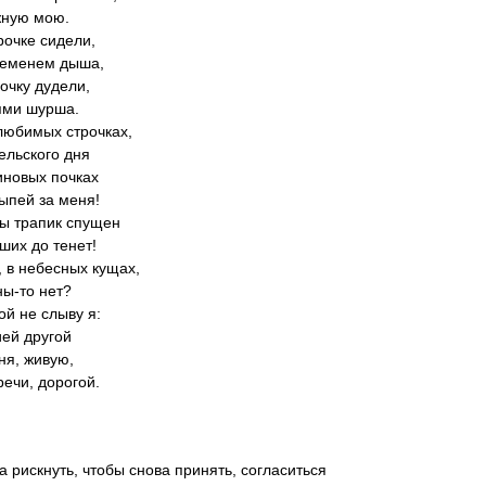
жную мою.
рочке сидели,
еменем дыша,
лочку дудели,
ями шурша.
любимых строчках,
гельского дня
новых почках
ыпей за меня!
бы трапик спущен
ших до тенет!
, в небесных кущах,
ы-то нет?
ой не слыву я:
ей другой
я, живую,
речи, дорогой.
а рискнуть, чтобы снова принять, согласиться