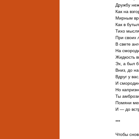
Дружбу не
Как на взго
Мирным вр
Как в буты
Тихо мысл
При своих 
В свете ан
На смороди
Жидкость в
Эх, а был 
Вниз, до на
Вдруг у вас
И смородин
Но капризн
Ты амбрози
Помяни мен
И — до вст
***
Чтобы снов