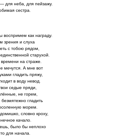
 — для неба, для пейзажу.
юбимая сестра.
ы воспримем как награду.
м зрения и слуха
реть с тобою рядом,
 единственной старухой.
у времени на страже.
е мечутся. А мне вот
уками гладить пряжу,
уходит в воду невод.
твои седые пряди,
лённые, не горем,
, безмятежно гладить
осоленную морем.
домишко, словно кроху,
нечное качало.
аешь, было бы неплохо
то для начала.