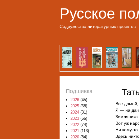
Русское по
Содружество литературных проектов
Тат
Подшивка
2026
(45)
Все домой,
2025
(68)
Я — на дачу
2024
(31)
Земляника 
2023
(56)
Вот уж нар
2022
(74)
Ни кому-то 
2021
(113)
Здесь никто
2020
(84)