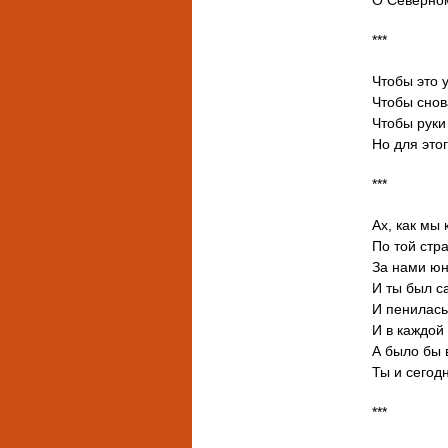
***
Чтобы это у
Чтобы снов
Чтобы руки
Но для этог
***
Ах, как мы
По той стр
За нами юн
И ты был с
И пенилась
И в каждой 
А было бы 
Ты и сегод
***