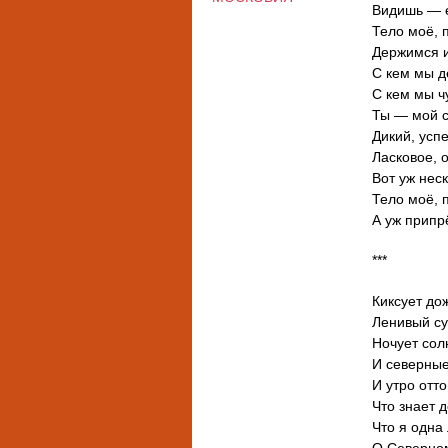
Видишь — е
Тело моё, 
Держимся и
С кем мы д
С кем мы ч
Ты — мой с
Дикий, усп
Ласковое, 
Вот уж неск
Тело моё, 
А уж припр
***
Киксует до
Ленивый су
Ночует сол
И северные
И утро отт
Что знает 
Что я одна
О Северном