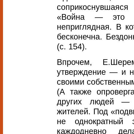
соприкоснувшаяся
«Война — это с
неприглядная. В ко
бесконечна. Бездо
(с. 154).
Впрочем, Е.Шере
утверждение — и н
своими собственным
(А также опроверг
других людей — 
жителей. Под «подв
не однократный 
каждодневно де