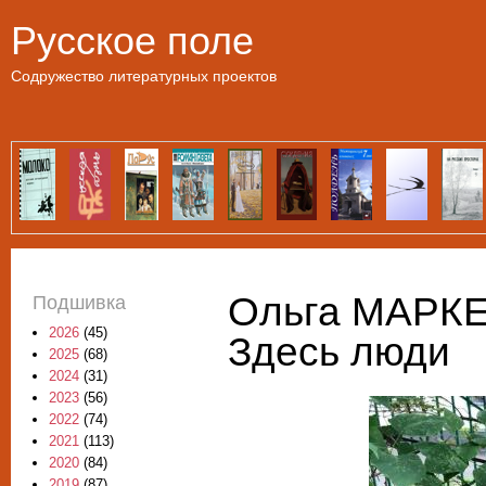
Пе
Русское поле
Содружество литературных проектов
Ольга МАРКЕ
Подшивка
2026
(45)
Здесь люди
2025
(68)
2024
(31)
2023
(56)
2022
(74)
2021
(113)
2020
(84)
2019
(87)