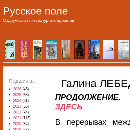
Пе
Русское поле
Содружество литературных проектов
Галина ЛЕБЕ
Подшивка
2026
(46)
ПРОДОЛЖЕНИЕ
2025
(68)
2024
(31)
ЗДЕСЬ
2023
(56)
2022
(74)
2021
(113)
В перерывах меж
2020
(84)
2019
(87)