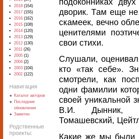
подоконниках двух
2018
(154)
дворик. Там еще не
2017
(155)
2016
(162)
скамеек, вечно обл
2015
(108)
ценителями поэтич
2014
(120)
2013
(129)
свои стихи.
2012
(130)
2011
(26)
2005
(1)
Слушали, оценивал
2004
(2)
кто «так себе». З
2003
(104)
2002
(122)
смотрели, как по
Навигация
одни фамилии кото
Каталог авторов
своей уникальной з
Последние
В.И. Дынник, Л
обновления
Заметки
Томашевский, Цейт
Родственные
проекты:
Какие же мы были 