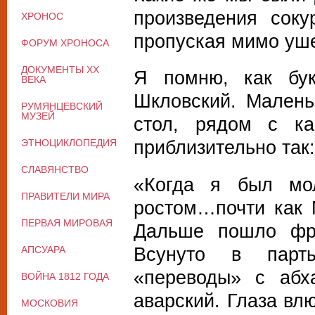
произведения соку
ХРОНОС
пропуская мимо уш
ФОРУМ ХРОНОСА
ДОКУМЕНТЫ XX
Я помню, как бук
ВЕКА
Шкловский. Малень
РУМЯНЦЕВСКИЙ
МУЗЕЙ
стол, рядом с ка
приблизительно так:
ЭТНОЦИКЛОПЕДИЯ
СЛАВЯНСТВО
«Когда я был мо
ПРАВИТЕЛИ МИРА
ростом…почти как 
ПЕРВАЯ МИРОВАЯ
Дальше пошло фро
Всунуто в парты
АПСУАРА
«переводы» с абх
ВОЙНА 1812 ГОДА
аварский. Глаза вл
МОСКОВИЯ