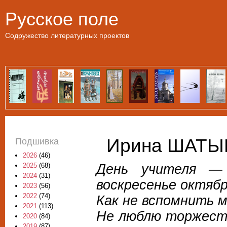
Пе
Русское поле
Содружество литературных проектов
Ирина ШАТЫР
Подшивка
2026
(46)
День учителя —
2025
(68)
2024
(31)
воскресенье октябр
2023
(56)
2022
(74)
Как не вспомнить м
2021
(113)
Не люблю торжеств
2020
(84)
2019
(87)