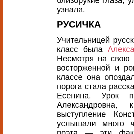
близорукие глаза, у
узнала.
РУСИЧКА
Учительницей русск
класс была
Алекс
Несмотря на свою 
восторженной и ро
классе она опозда
порога стала расск
Есенина. Урок 
Александровна, к
выступление Конс
услышали много ч
поэта — эти фак