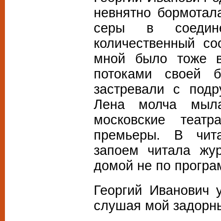
невнятно бормотал
серы в соедине
количественный со
мной было тоже в
потоками своей б
застревали с подр
Лена молча мыла
московские театр
премьеры. В чита
запоем читала жу
домой не по прогр
Георгий Иванович 
слушая мой задорны