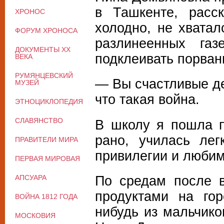
в Ташкенте, расс
ХРОНОС
холодно, не хватал
ФОРУМ ХРОНОСА
разлинеенных газ
ДОКУМЕНТЫ XX
подклеивать порван
ВЕКА
РУМЯНЦЕВСКИЙ
— Вы счастливые де
МУЗЕЙ
что такая война.
ЭТНОЦИКЛОПЕДИЯ
СЛАВЯНСТВО
В школу я пошла п
рано, училась ле
ПРАВИТЕЛИ МИРА
привилегии и любимч
ПЕРВАЯ МИРОВАЯ
По средам после в
АПСУАРА
продуктами на гор
ВОЙНА 1812 ГОДА
нибудь из мальчико
МОСКОВИЯ