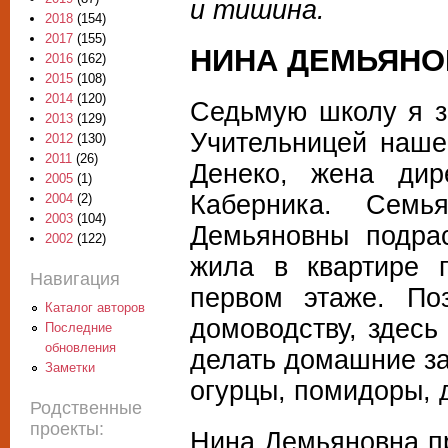
и тишина.
2018
(154)
2017
(155)
НИНА ДЕМЬЯНО
2016
(162)
2015
(108)
2014
(120)
Седьмую школу я з
2013
(129)
Учительницей наше
2012
(130)
2011
(26)
Денеко, жена дир
2005
(1)
Каберника. Сем
2004
(2)
2003
(104)
Демьяновны подра
2002
(122)
жила в квартире 
Навигация
первом этаже. По
Каталог авторов
домоводству, здесь
Последние
обновления
делать домашние за
Заметки
огурцы, помидоры, 
Родственные
проекты:
Нина Демьяновна пр