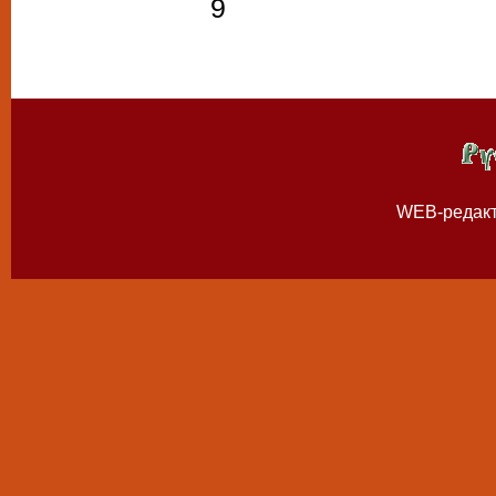
9
WEB-редак