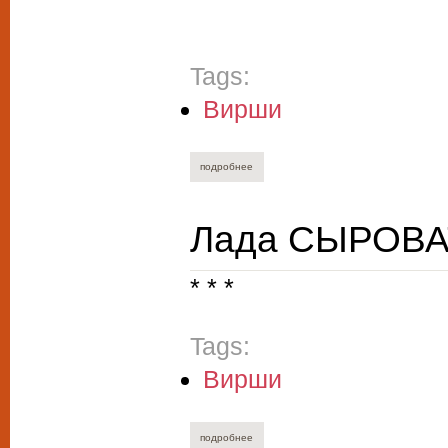
Tags:
Вирши
подробнее
о вячеслав куприянов. верлибры и стих
Лада СЫРОВАТ
* * *
Tags:
Вирши
подробнее
о лада сыроватко. кантика.