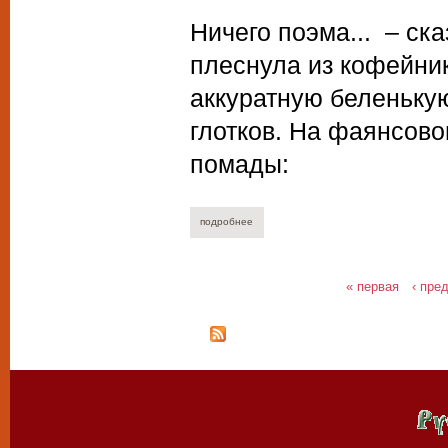
Ничего поэма... – ск
плеснула из кофейни
аккуратную беленькую
глотков. На фаянсов
помады:
подробнее
о ольга махно. у моря погоды. 06.09.20
« первая
‹ пре
Страницы