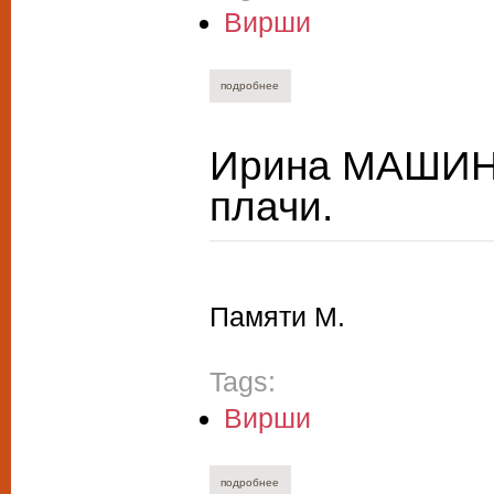
Вирши
подробнее
о валерий жуков. старое небо.
Ирина МАШИНС
плачи.
Памяти М.
Tags:
Вирши
подробнее
о ирина машинская. походные песни и 