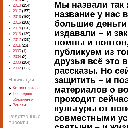
Мы назвали так 
2018
(154)
2017
(155)
название у нас в
2016
(162)
большие деньги 
2015
(108)
2014
(120)
издавали – и за
2013
(129)
помпы и понтов
2012
(130)
2011
(26)
публикуем из то
2005
(1)
2004
(2)
друзья всё это 
2003
(104)
рассказы. Но се
2002
(122)
защитить – и по
Навигация
материалов о во
Каталог авторов
Последние
проходит сейча
обновления
Заметки
культуры от нов
совместными ус
Родственные
проекты:
святыни – и жиз