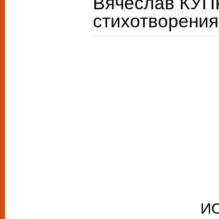
Вячеслав КУП
стихотворения
И