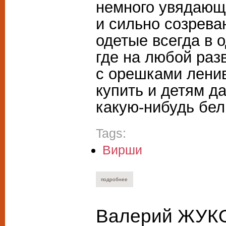
немного увядаю
и сильно созрева
одетые всегда в о
где на любой раз
с орешками ленив
купить и детям д
какую-нибудь бел
Tags:
Вирши
подробнее
о виктор перельман. семиструйный квар
Валерий ЖУКО