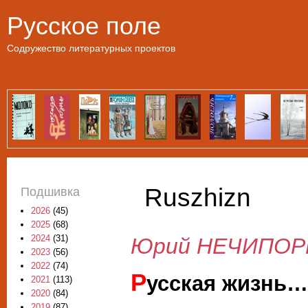
Пе
Русское поле
Содружество литературных проектов
Ruszhizn
Подшивка
2026
(45)
2025
(68)
2024
(31)
Юрий НЕЧИПОР
2023
(56)
2022
(74)
Р
усская жизнь…
2021
(113)
2020
(84)
2019
(87)