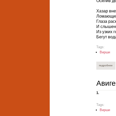
Осилив де
Хазар вне
Ломающий
Глаза рас
И слышен 
Из узких 
Бегут вод
Tags:
Вирши
подробнее
о 
Авиг
1.
Tags:
Вирши