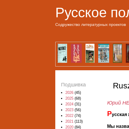
Русское по
Содружество литературных проектов
Rus
Подшивка
2026
(45)
2025
(68)
Юрий Н
2024
(31)
2023
(56)
Р
усская
2022
(74)
2021
(113)
Мы назвал
2020
(84)