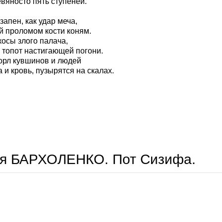
вяносто пять ступеней.
запен, как удар меча,
 проломом кости коням.
косы злого палача,
топот настигающей погони.
горл кувшинов и людей
а и кровь, пузырятся на скалах.
владимир егоров. эски-кермен.
ея БАРХОЛЕНКО. Пот Сизифа.