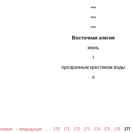
***
***
***
Восточная элегия
июнь
I
прозрачным крестиком воды
о
вячеслав боярский. муравейник.
 первая
‹ предыдущая
…
170
171
172
173
174
175
176
177