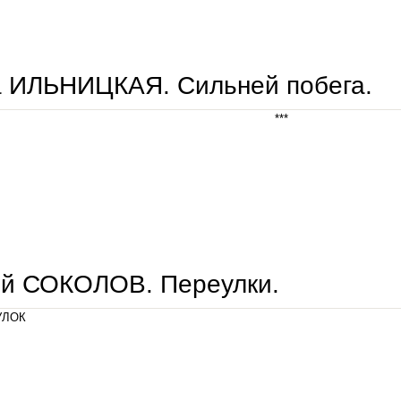
авигея бархоленко. пот сизифа.
а ИЛЬНИЦКАЯ. Сильней побега.
***
ольга ильницкая. сильней побега.
ей СОКОЛОВ. Переулки.
УЛОК