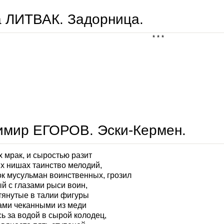
 ЛИТВАК. Задорница.
* * *
света литвак. задорница.
имир ЕГОРОВ. Эски-Кермен.
 мрак, и сыростью разит
х нишах таинство мелодий,
ок мусульман воинственных, грозил
 с глазами рыси воин,
стянутые в талии фигуры
ами чеканными из меди
ь за водой в сырой колодец,