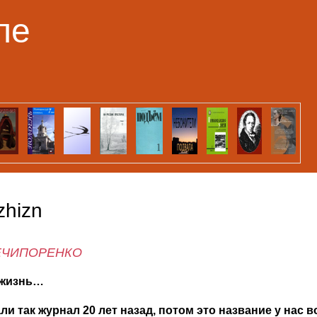
Перейти к основному
ле
содержанию
zhizn
ЕЧИПОРЕНКО
 жизнь…
и так журнал 20 лет назад, потом это название у нас во