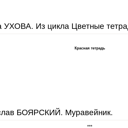
сергей соколов. переулки.
 УХОВА. Из цикла Цветные тетра
Красная тетрадь
елена ухова. из цикла цветные тетради.
слав БОЯРСКИЙ. Муравейник.
***