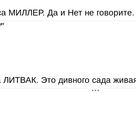
а МИЛЛЕР. Да и Нет не говорите.
дет
лариса миллер. да и нет не говорите.
 ЛИТВАК. Это дивного сада живая
* * *
света литвак. это дивного сада живая картина...