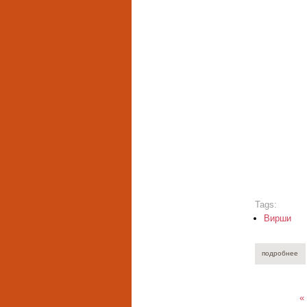
Tags:
Вирши
подробнее
о 
«