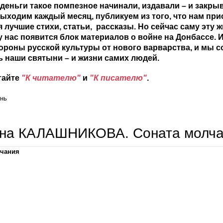
деньги такое помпезное начинали, издавали – и закры
выходим каждый месяц, публикуем из того, что нам при
я лучшие стихи, статьи, рассказы. Но сейчас саму эту 
у нас появится блок материалов о войне на Донбассе. 
ороны русской культуры от нового варварства, и мы
 наши святыни – и жизни самих людей.
тайте
"К читателю"
и
"К писателю"
.
знь
яна КАЛАШНИКОВА. Соната молча
лчания
татьяна калашникова. соната молчания.