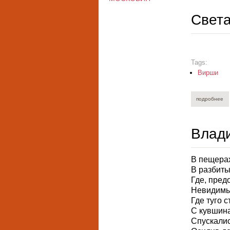
Света
Tags:
Вирши
подробнее
о 
Влад
В пещерах
В разбиты
Где, пред
Невидимый
Где туго 
С кувшин
Спускалис