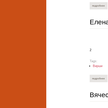
подробнее
о 
Елена
2
Tags:
Вирши
подробнее
о 
Вяче