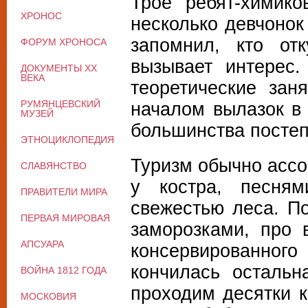
Трое ребят-химик
ХРОНОС
несколько девчонок
запомнил, кто от
ФОРУМ ХРОНОСА
вызывает интерес.
ДОКУМЕНТЫ XX
ВЕКА
теоретические зан
РУМЯНЦЕВСКИЙ
началом вылазок в
МУЗЕЙ
большинства постеп
ЭТНОЦИКЛОПЕДИЯ
Туризм обычно асс
СЛАВЯНСТВО
у костра, песня
ПРАВИТЕЛИ МИРА
свежестью леса. П
ПЕРВАЯ МИРОВАЯ
заморозками, про 
АПСУАРА
консервированного 
кончилась осталь
ВОЙНА 1812 ГОДА
проходим десятки к
МОСКОВИЯ