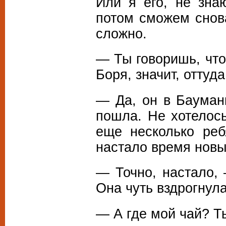
Или я его, не зна
потом сможем снов
сложно.
— Ты говоришь, чт
Боря, значит, оттуда
— Да, он в Бауманк
пошла. Не хотелось
еще несколько реб
настало время нов
— Точно, настало,
Она чуть вздрогнул
— А где мой чай? Т