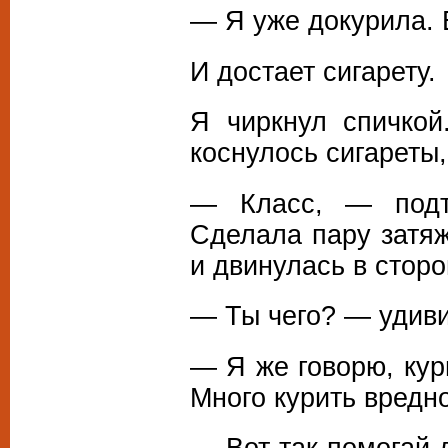
— Я уже докурила. 
И достает сигарету.
Я чиркнул спичкой
коснулось сигареты
— Класс, — подт
Сделала пару затяж
и двинулась в сторо
— Ты чего? — удиви
— Я же говорю, кур
Много курить вредно
— Вот так помогай 