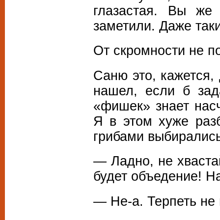
глазастая. Вы же
заметили. Даже таки
От скромности не п
Саню это, кажется,
нашел, если б за
«фишек» знает насч
Я в этом хуже раз
грибами выбирались,
— Ладно, не хваста
будет объедение! Н
— Не-а. Терпеть не 