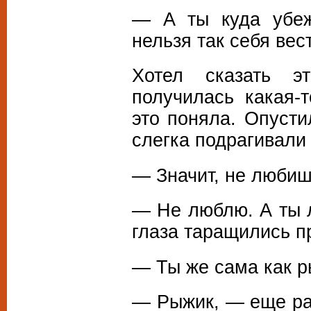
— А ты куда убеж
нельзя так себя вес
Хотел сказать э
получилась какая-
это поняла. Опусти
слегка подрагивали
— Значит, не любиш
— Не люблю. А ты 
глаза таращились п
— Ты же сама как р
— Рыжик, — еще ра