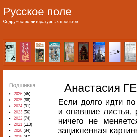
Пе
Русское поле
Содружество литературных проектов
Анастасия 
Подшивка
2026
(45)
Если долго идти по
2025
(68)
2024
(31)
и опавшие листья, 
2023
(56)
2022
(74)
ничего не меняетс
2021
(113)
зацикленная картин
2020
(84)
2019
(87)