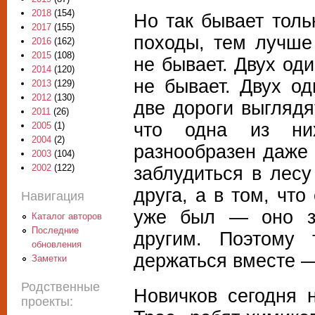
2018
(154)
Но так бывает тол
2017
(155)
походы, тем лучше
2016
(162)
2015
(108)
не бывает. Двух о
2014
(120)
не бывает. Двух о
2013
(129)
2012
(130)
две дороги выглядя
2011
(26)
что одна из ни
2005
(1)
2004
(2)
разнообразен даже 
2003
(104)
заблудиться в лесу
2002
(122)
друга, а в том, чт
Навигация
уже был — оно за
Каталог авторов
Последние
другим. Поэтому 
обновления
держаться вместе —
Заметки
Родственные
Новичков сегодня 
проекты: