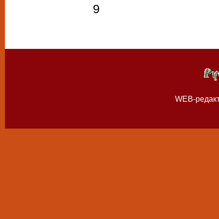
9
WEB-редак