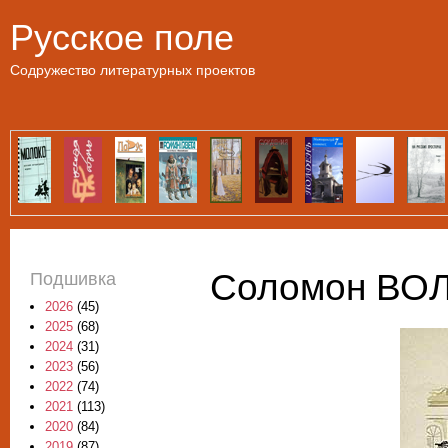
Пе
Русское поле
Содружество литературных проектов
Соломон ВОЛ
Подшивка
2026
(45)
2025
(68)
2024
(31)
2023
(56)
2022
(74)
2021
(113)
2020
(84)
2019
(87)