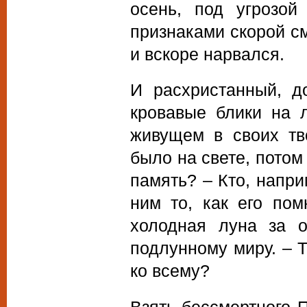
осень, под угрозо
признаками скорой с
и вскоре нарвался.
И расхристанный, д
кровавые блики на л
живущем в своих тво
было на свете, потом 
память? – Кто, напр
ним то, как его по
холодная луна за о
подлунному миру. – Т
ко всему?
Взять бессмертного 