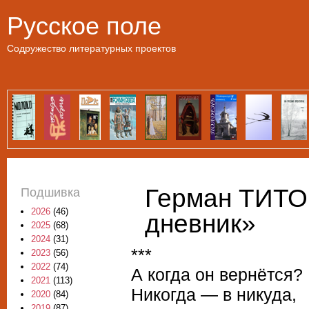
Пе
Русское поле
Содружество литературных проектов
Герман ТИТОВ
Подшивка
2026
(46)
дневник»
2025
(68)
2024
(31)
***
2023
(56)
2022
(74)
А когда он вернётся?
2021
(113)
Никогда — в никуда,
2020
(84)
2019
(87)