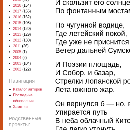
И скользит его солнц
2018
(154)
По фонтанным моста
2017
(155)
2016
(162)
2015
(108)
По чугунной водице,
2014
(120)
Где летейский покой,
2013
(129)
Где уже не приснится
2012
(130)
2011
(26)
Ветер дальней Сумск
2005
(1)
2004
(2)
И Поэзии площадь,
2003
(104)
2002
(122)
И Собор, и базар,
Стрелки Лопанской р
Навигация
Лета южного жар.
Каталог авторов
Последние
обновления
Он вернулся б — но, 
Заметки
Упирается путь
Родственные
В неба облачный Кит
проекты:
Где легко утонуть,