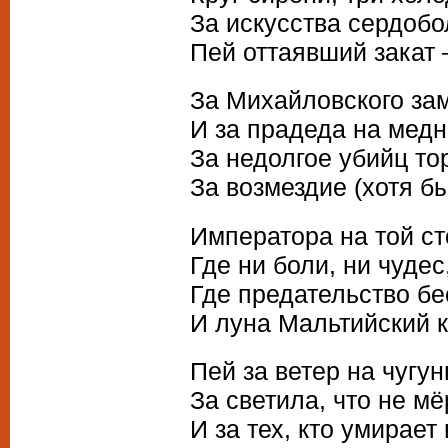
За искусства сердоб
Пей оттаявший закат 
За Михайловского за
И за прадеда на медн
За недолгое убийц то
За возмездие (хотя б
Императора на той ст
Где ни боли, ни чудес
Где предательство бе
И луна Мальтийский к
Пей за ветер на чугун
За светила, что не мё
И за тех, кто умирает 