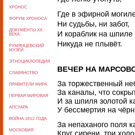
ХРОНОС
Где в эфирной могил
ФОРУМ ХРОНОСА
Ни судьбы, ни забот,
ДОКУМЕНТЫ XX
И кораблик на шпиле
ВЕКА
Никуда не плывёт.
РУМЯНЦЕВСКИЙ
МУЗЕЙ
ЭТНОЦИКЛОПЕДИЯ
ВЕЧЕР НА МАРСОВ
СЛАВЯНСТВО
За торжественный не
ПРАВИТЕЛИ МИРА
За каналы, что сокры
ПЕРВАЯ МИРОВАЯ
И за шпиля золотой 
АПСУАРА
У бессмертия на чёрн
ВОЙНА 1812 ГОДА
За непаханого поля 
МОСКОВИЯ
Круг сирени, три хол