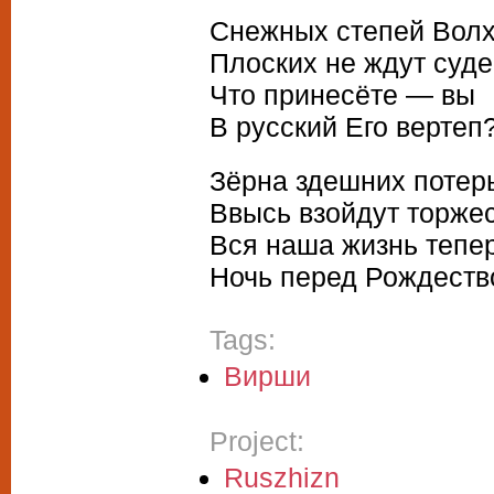
Снежных степей Вол
Плоских не ждут суде
Что принесёте — вы
В русский Его вертеп
Зёрна здешних потер
Ввысь взойдут торже
Вся наша жизнь тепе
Ночь перед Рождеств
Tags:
Вирши
Project:
Ruszhizn