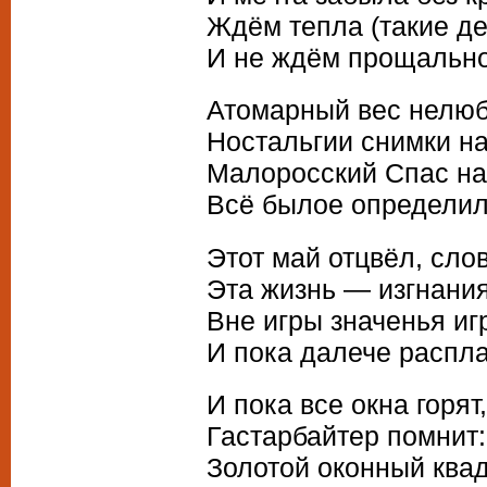
Ждём тепла (такие де
И не ждём прощально
Атомарный вес нелюб
Ностальгии снимки на
Малоросский Спас на
Всё былое определил
Этот май отцвёл, сло
Эта жизнь — изгнания
Вне игры значенья иг
И пока далече распла
И пока все окна горят,
Гастарбайтер помнит:
Золотой оконный ква