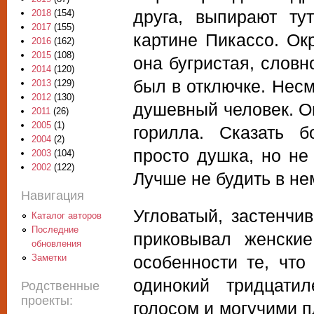
друга, выпирают ту
2018
(154)
2017
(155)
картине Пикассо. Окр
2016
(162)
2015
(108)
она бугристая, словн
2014
(120)
был в отключке. Несм
2013
(129)
2012
(130)
душевный человек. О
2011
(26)
2005
(1)
горилла. Сказать б
2004
(2)
просто душка, но не
2003
(104)
2002
(122)
Лучше не будить в нем
Навигация
Угловатый, застенчи
Каталог авторов
Последние
приковывал женски
обновления
Заметки
особенности те, что
одинокий тридцати
Родственные
проекты:
голосом и могучими п