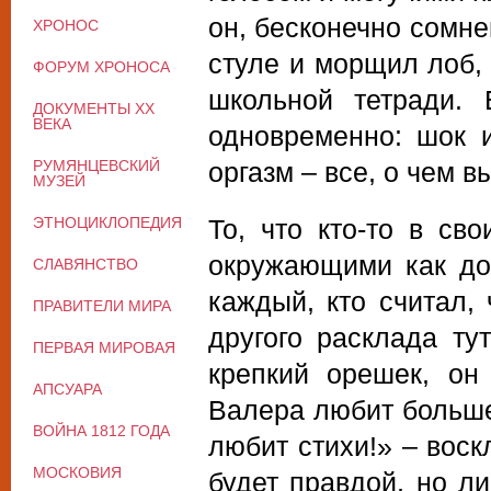
он, бесконечно сомне
ХРОНОС
стуле и морщил лоб,
ФОРУМ ХРОНОСА
школьной тетради.
ДОКУМЕНТЫ XX
ВЕКА
одновременно: шок и
РУМЯНЦЕВСКИЙ
оргазм – все, о чем в
МУЗЕЙ
ЭТНОЦИКЛОПЕДИЯ
То, что кто-то в св
окружающими как до
СЛАВЯНСТВО
каждый, кто считал, 
ПРАВИТЕЛИ МИРА
другого расклада ту
ПЕРВАЯ МИРОВАЯ
крепкий орешек, он
АПСУАРА
Валера любит больше 
ВОЙНА 1812 ГОДА
любит стихи!» – воскл
МОСКОВИЯ
будет правдой, но л