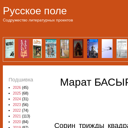
Пе
Русское поле
Содружество литературных проектов
Марат БАСЫР
Подшивка
2026
(45)
2025
(68)
2024
(31)
2023
(56)
2022
(74)
2021
(113)
2020
(84)
Сорин трижды квадра
2019
(87)