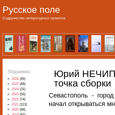
Пе
Русское поле
Содружество литературных проектов
Юрий НЕЧИП
Подшивка
2026
(45)
точка сборки
2025
(68)
2024
(31)
Севастополь - город
2023
(56)
2022
(74)
начал открываться мне
2021
(113)
2020
(84)
2019
(87)