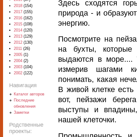
Здесь сходятся гор
2018
(154)
природа - и образуют
2017
(155)
2016
(162)
энергию.
2015
(108)
2014
(120)
2013
(129)
Посмотрите на пейза
2012
(130)
на бухты, которые
2011
(26)
2005
(1)
выдаются в море....
2004
(2)
2003
(104)
измерив шагами к
2002
(122)
понимать, какая нече
Навигация
В живой клетке есть 
Каталог авторов
вот, пейзажи берег
Последние
обновления
выступы и впадины
Заметки
нашей клеточки.
Родственные
проекты:
Промышленность и 