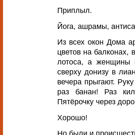
Приплыл.
Йога, ашрамы, антис
Из всех окон Дома а
цветов на балконах, 
лотоса, а женщины 
сверху донизу в лиа
вечера прыгают. Руку
раз банан! Раз ки
Пятёрочку через доро
Хорошо!
Но были и происшест