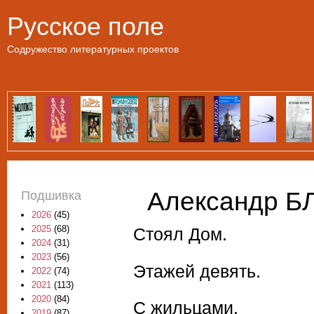
Пе
Русское поле
Содружество литературных проектов
Александр Б
Подшивка
2026
(45)
2025
(68)
Стоял Дом.
2024
(31)
2023
(56)
Этажей девять.
2022
(74)
2021
(113)
2020
(84)
С жильцами.
2019
(87)