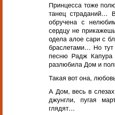
Принцесса тоже полю
танец страданий… В
обручена с нелюби
сердцу не прикажешь
одела алое сари с бл
браслетами… Но тут
песню Радж Капура 
разлюбила Дом и пол
Такая вот она, любовь
А Дом, весь в слеза
джунгли, пугая мар
глядят…