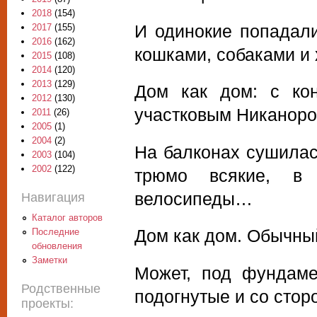
2018
(154)
И одинокие попадали
2017
(155)
2016
(162)
кошками, собаками и 
2015
(108)
2014
(120)
2013
(129)
Дом как дом: с кон
2012
(130)
участковым Никаноро
2011
(26)
2005
(1)
2004
(2)
На балконах сушилас
2003
(104)
2002
(122)
трюмо всякие, в 
велосипеды…
Навигация
Каталог авторов
Дом как дом. Обычны
Последние
обновления
Заметки
Может, под фундаме
Родственные
подогнутые и со сто
проекты: