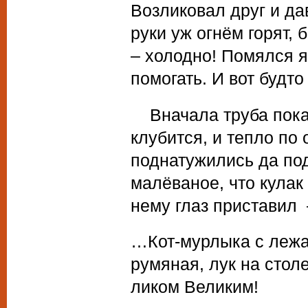
Возликовал друг и да
руки уж огнём горят, 
– холодно! Помялся я 
помогать. И вот будт
Вначала труба показ
клубится, и тепло по
поднатужились да по
малёваное, что кула
нему глаз приставил
…Кот-мурлыка с лежан
румяная, лук на стол
ликом Великим!