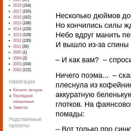
2018
(154)
2017
(155)
Несколько дюймов до
2016
(162)
2015
(108)
Но кончились силы ж
2014
(120)
Небо вдруг манить пе
2013
(129)
2012
(130)
И вышло из-за спин
2011
(26)
2005
(1)
– И как вам? – спрос
2004
(2)
2003
(104)
2002
(122)
Ничего поэма... – ск
Навигация
плеснула из кофейни
Каталог авторов
аккуратную беленькую
Последние
обновления
глотков. На фаянсов
Заметки
помады:
Родственные
проекты:
– Вот только про си