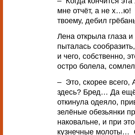
– Когда кончится эта 
мне отчёт, а не х…ю! 
твоему, дебил грёбан
Лена открыла глаза и
пыталась сообразить,
и чего, собственно, э
остро болела, сомлел
– Это, скорее всего,
здесь? Бред… Да ещё
откинула одеяло, при
зелёные обезьянки пр
наковальне, и при это
кузнечные молоты… О