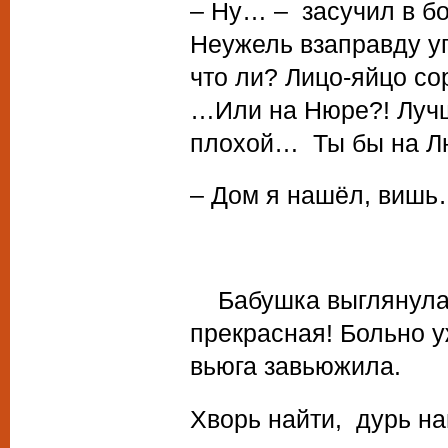
– Ну… – засучил в бо
Неужель взаправду уг
что ли? Лицо-яйцо со
…Или на Нюре?! Лучше
плохой… Ты бы на Л
– Дом я нашёл, вишь…
Бабушка выглянула и
прекрасная! Больно 
вьюга завьюжила.
Хворь найти, дурь на