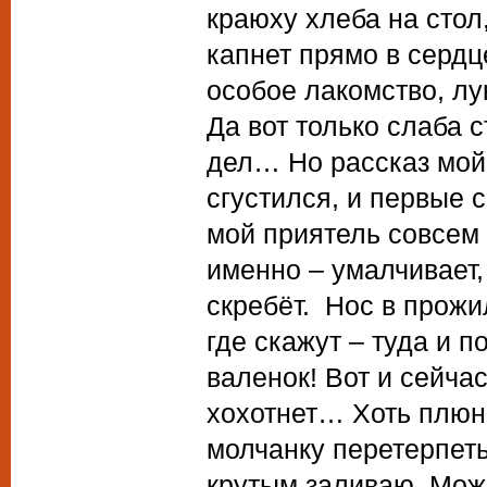
краюху хлеба на стол
капнет прямо в сердц
особое лакомство, лу
Да вот только слаба 
дел… Но рассказ мой 
сгустился, и первые 
мой приятель совсем 
именно – умалчивает,
скребёт. Нос в прожи
где скажут – туда и п
валенок! Вот и сейча
хохотнет… Хоть плюнь
молчанку перетерпеть
крутым заливаю. Може