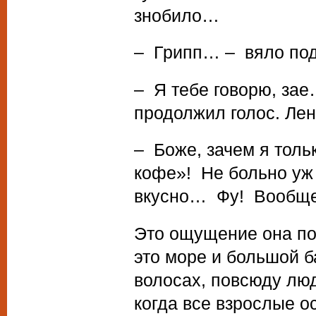
знобило…
– Грипп… – вяло под
– Я тебе говорю, зае…
продолжил голос. Лен
– Боже, зачем я толь
кофе»! Не больно уж
вкусно… Фу! Вообще,
Это ощущение она по
это море и большой б
волосах, повсюду лю
когда все взрослые о