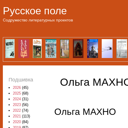
Пе
Русское поле
Содружество литературных проектов
Ольга МАХНО.
Подшивка
2026
(45)
2025
(68)
2024
(31)
2023
(56)
Ольга МАХНО
2022
(74)
2021
(113)
2020
(84)
2019
(87)