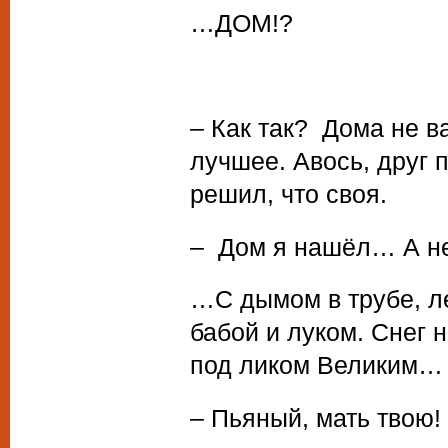
…ДОМ!?
– Как так? Дома не в
лучшее. Авось, друг 
решил, что своя.
– Дом я нашёл… А не
…С дымом в трубе, ле
бабой и луком. Снег н
под ликом Великим…
– Пьяный, мать твою!