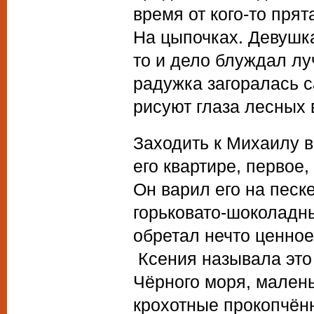
время от кого-то пря
На цыпочках. Девушка
то и дело блуждал луч
радужка загоралась с
рисуют глаза лесных
Заходить к Михаилу в
его квартире, первое,
Он варил его на песк
горьковато-шоколадн
обретал нечто ценное
Ксения называла это
Чёрного моря, малень
крохотные прокопчён