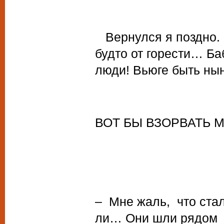
Вернулся я поздно. В
будто от горести… Баб
люди! Вьюге быть ны
ВОТ БЫ ВЗОРВАТЬ М
– Мне жаль, что ста
ли… Они шли рядом л