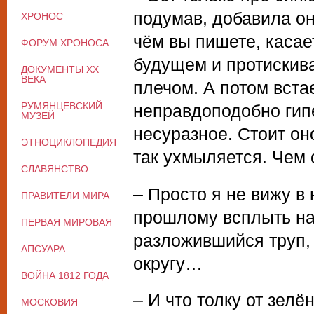
подумав, добавила она
ХРОНОС
чём вы пишете, касае
ФОРУМ ХРОНОСА
будущем и протискива
ДОКУМЕНТЫ XX
ВЕКА
плечом. А потом вста
РУМЯНЦЕВСКИЙ
неправдоподобно гип
МУЗЕЙ
несуразное. Стоит он
ЭТНОЦИКЛОПЕДИЯ
так ухмыляется. Чем о
СЛАВЯНСТВО
– Просто я не вижу в
ПРАВИТЕЛИ МИРА
прошлому всплыть на 
ПЕРВАЯ МИРОВАЯ
разложившийся труп, 
АПСУАРА
округу…
ВОЙНА 1812 ГОДА
– И что толку от зелё
МОСКОВИЯ