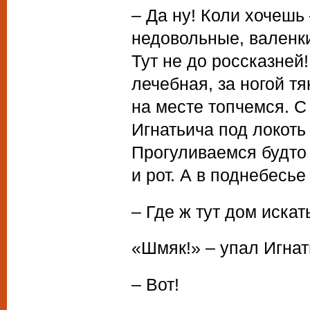
– Да ну! Коли хочешь
недовольные, валенк
Тут не до россказней!
лечебная, за ногой тя
на месте топчемся. С
Игнатьича под локоть 
Прогуливаемся будто с
и рот. А в поднебесь
– Где ж тут дом искат
«Шмяк!» – упал Игнат
– Вот!