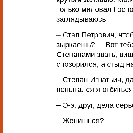
только миловал Госпо
заглядываюсь.
– Степ Петрович, что
зыркаешь? – Вот тебе
Степанами звать, вишь
спозорился, а стыд на
– Степан Игнатьич, да
попытался я отбиться
– Э-э, друг, дела сер
– Женишься?