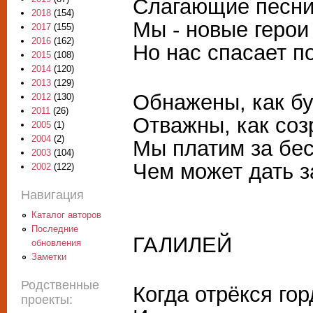
Слагающие песни
2018
(154)
Мы - новые герои
2017
(155)
2016
(162)
Но нас спасает п
2015
(108)
2014
(120)
2013
(129)
Обнажены, как бу
2012
(130)
2011
(26)
Отважны, как соз
2005
(1)
2004
(2)
Мы платим за бе
2003
(104)
Чем может дать за
2002
(122)
Навигация
Каталог авторов
Последние
ГАЛИЛЕЙ
обновления
Заметки
Родственные
Когда отрёкся го
проекты: