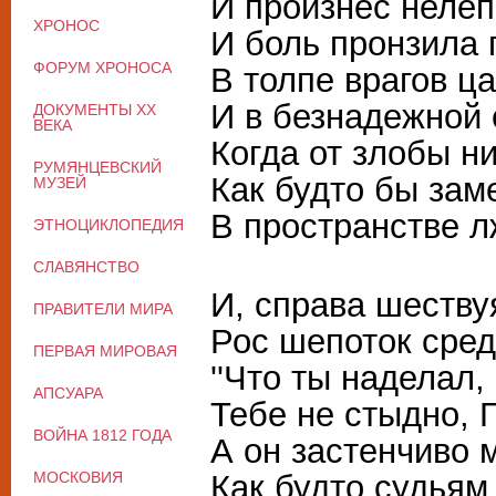
И произнес нелеп
ХРОНОС
И боль пронзила 
ФОРУМ ХРОНОСА
В толпе врагов ц
И в безнадежной
ДОКУМЕНТЫ XX
ВЕКА
Когда от злобы ни
РУМЯНЦЕВСКИЙ
Как будто бы зам
МУЗЕЙ
В пространстве л
ЭТНОЦИКЛОПЕДИЯ
СЛАВЯНСТВО
И, справа шеству
ПРАВИТЕЛИ МИРА
Рос шепоток сред
ПЕРВАЯ МИРОВАЯ
''Что ты наделал,
АПСУАРА
Тебе не стыдно, Г
ВОЙНА 1812 ГОДА
А он застенчиво 
МОСКОВИЯ
Как будто судьям