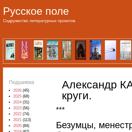
Пе
Русское поле
Содружество литературных проектов
Александр К
Подшивка
2026
(45)
круги.
2025
(68)
2024
(31)
***
2023
(56)
2022
(74)
2021
(113)
Безумцы, менестр
2020
(84)
2019
(87)