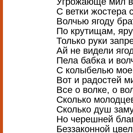
Угрожающе мил во
С ветки жостера 
Волчью ягоду бра
По крутищам, яру
Только руки запре
Ай не видели яго
Пела бабка и вол
С колыбелью мое
Вот и радостей м
Все о волке, о во
Сколько молодцев
Сколько душ заму
Но черешней благ
Беззаконной цвел