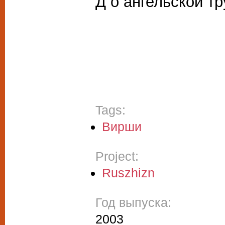
Д о ангельской т
Tags:
Вирши
Project:
Ruszhizn
Год выпуска:
2003