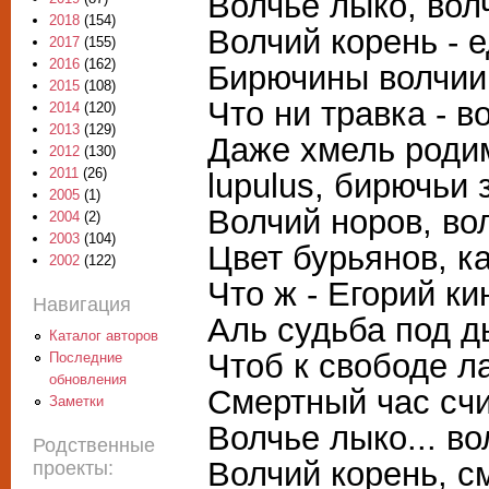
Волчье лыко, вол
2018
(154)
Волчий корень - е
2017
(155)
2016
(162)
Бирючины волчии
2015
(108)
Что ни травка - в
2014
(120)
2013
(129)
Даже хмель роди
2012
(130)
2011
(26)
lupulus, бирючьи 
2005
(1)
Волчий норов, во
2004
(2)
2003
(104)
Цвет бурьянов, к
2002
(122)
Что ж - Егорий ки
Навигация
Аль судьба под д
Каталог авторов
Чтоб к свободе л
Последние
обновления
Смертный час счи
Заметки
Волчье лыко... во
Родственные
Волчий корень, см
проекты: