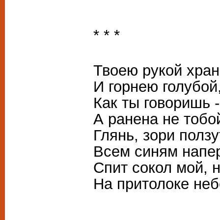
* * *
Твоею рукой хра
И горнею голубой
Как ты говоришь -
А ранена не тобо
Глянь, зори полз
Всем синям напер
Спит сокол мой, 
На притолоке неб