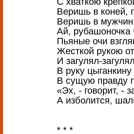
С хваткою крепкой
Веришь в коней,
Веришь в мужчин,
Ай, рубашоночка ч
Пьяные очи взгля
Жесткой рукою от
И загулял-загулял
В руку цыганкину
В сущую правду 
«Эх, - говорит, -
А изболится, шал
* * *