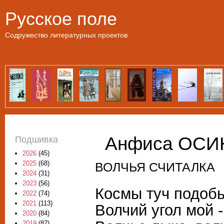
Пе
Русское поле
Содружество литературных проектов
Анфиса ОСИН
Подшивка
2026
(45)
2025
(68)
ВОЛЧЬЯ СЧИТАЛКА
2024
(31)
2023
(56)
Космы туч подобь
2022
(74)
2021
(113)
Волчий угол мой -
2020
(84)
2019
(87)