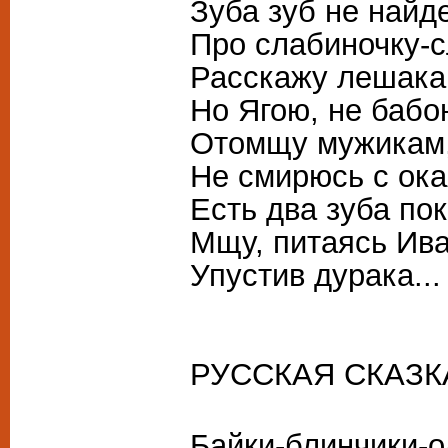
Зуба зуб не найде
Про слабиночку-
Расскажу лешака
Но Ягою, не бабо
Отомщу мужикам
Не смирюсь с ок
Есть два зуба пок
Мщу, питаясь Ив
Упустив дурака...
РУССКАЯ СКАЗК
Байки-блинчики-