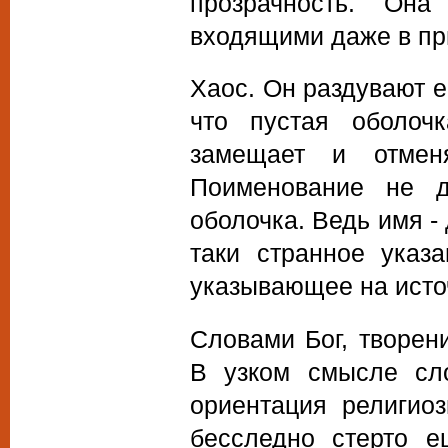
прозрачность. Он
входящими даже в пр
Хаос. Он раздувают е
что пустая оболоч
замещает и отмен
Поименование не д
оболочка. Ведь имя -
таки странное указ
указывающее на источ
Словами Бог, творен
В узком смысле сло
ориентация религио
бесследно стерто е