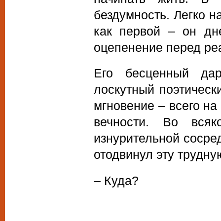
бездумность. Легко н
как первой – он дн
оцепенение перед ре
Его бесценный да
лоскутный поэтически
мгновение – всего на 
вечности. Во вся
изнурительной сосре
отодвинул эту трудную
– Куда?