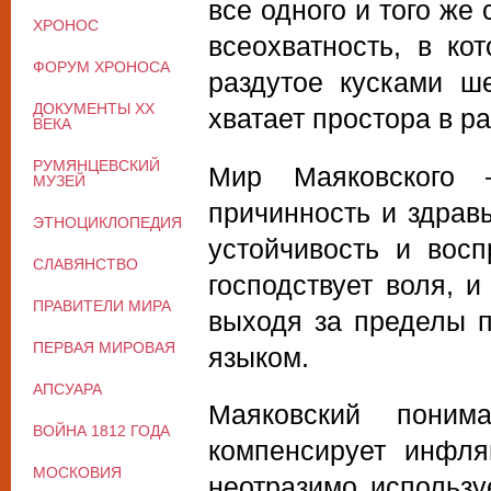
все одного и того же 
ХРОНОС
всеохватность, в ко
ФОРУМ ХРОНОСА
раздутое кусками ш
ДОКУМЕНТЫ XX
хватает простора в р
ВЕКА
РУМЯНЦЕВСКИЙ
Мир Маяковского 
МУЗЕЙ
причинность и здрав
ЭТНОЦИКЛОПЕДИЯ
устойчивость и восп
СЛАВЯНСТВО
господствует воля, 
ПРАВИТЕЛИ МИРА
выходя за пределы п
ПЕРВАЯ МИРОВАЯ
языком.
АПСУАРА
Маяковский поним
ВОЙНА 1812 ГОДА
компенсирует инфля
МОСКОВИЯ
неотразимо использу