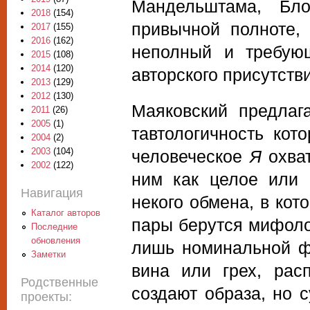
Мандельштама, Бл
2018
(154)
привычной полноте,
2017
(155)
2016
(162)
неполный и требую
2015
(108)
2014
(120)
авторского присутстви
2013
(129)
2012
(130)
Маяковский предлаг
2011
(26)
2005
(1)
тавтологичность кот
2004
(2)
2003
(104)
человеческое
Я
охва
2002
(122)
ним как целое или 
Навигация
некого обмена, в ко
Каталог авторов
пары берутся мифоло
Последние
обновления
лишь номинальной фо
Заметки
вина или грех, рас
Родственные
создают образа, но 
проекты: