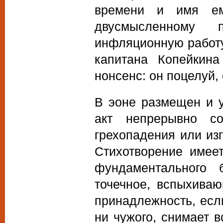
времени и имя ем
двусмысленному 
инфляционную работу
капитана Копейкин
нонсенс: он поцелуй,
В эоне размещен и у
акт непрерывно с
грехопадения или изг
Стихотворение имее
фундаментального 
точечное, вспыхива
принадлежность, если
ни чужого, снимает в