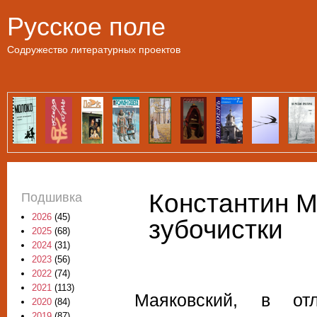
Пе
Русское поле
Содружество литературных проектов
Константин 
Подшивка
2026
(45)
зубочистки
2025
(68)
2024
(31)
2023
(56)
2022
(74)
2021
(113)
Маяковский, в от
2020
(84)
2019
(87)