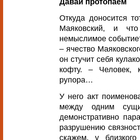
Давай протопаем
Откуда доносится то
Маяковский, и что
немыслимое событие?
– ячество Маяковског
он стучит себя кулак
кофту. – Человек, 
рупора…
У него акт поименов
между одним сущ
демонстративно пар
разрушению связности
скажем, у близкого