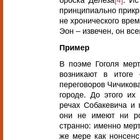
броска Делеза
[4]
. Ис
принципиально прикры
не хронического врем
Эон – извечен, он вс
Пример
В поэме Гоголя мер
возникают в итоге
переговоров Чичиков
городе. До этого их
речах Собакевича и 
они не имеют ни ро
странно: именно мер
же мере как нонсенс