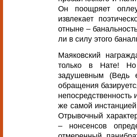
Он поощряет опле
извлекает поэтичес
отныне – банальность
ли в силу этого бана
Маяковский награжд
только в Нате! Н
задушевным (Ведь 
обращения базируется
непосредственность 
же самой инстанцией,
Отрывочный характе
– нонсенсов опред
отмеренный, панибрат