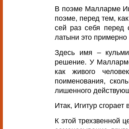
В поэме Малларме Иг
поэме, перед тем, ка
сей раз себя перед 
латыни это примерно 
Здесь имя – кульм
решение. У Малларме
как живого челове
поименования, скол
лишенного действующ
Итак, Игитур сгорает
К этой трехзвенной ц