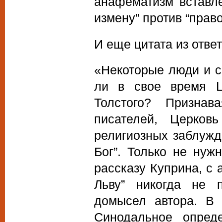
анафематизм вставл
измену” против “прав
И еще цитата из отве
«Некоторые люди и с
ли в свое время Ц
Толстого? Призна
писателей, Церко
религиозных заблужд
Бог”. Только не нуж
рассказу Куприна, с
Льву” никогда не 
домысел автора. В 
Синодальное опред