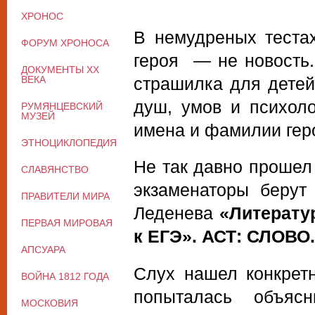
ХРОНОС
В немудреных теста
ФОРУМ ХРОНОСА
героя — не новость.
ДОКУМЕНТЫ XX
ВЕКА
страшилка для детей
душ, умов и психол
РУМЯНЦЕВСКИЙ
МУЗЕЙ
имена и фамилии гер
ЭТНОЦИКЛОПЕДИЯ
Не так давно прошел
СЛАВЯНСТВО
экзаменаторы берут 
ПРАВИТЕЛИ МИРА
Леденева
«Литерату
ПЕРВАЯ МИРОВАЯ
к ЕГЭ». АСТ: СЛОВО.
АПСУАРА
Слух нашел конкрет
ВОЙНА 1812 ГОДА
попыталась объяс
МОСКОВИЯ