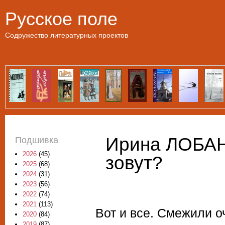
Пе
Русское поле
Содружество литературных проектов
Ирина ЛОБАН
Подшивка
2026
(45)
зовут?
2025
(68)
2024
(31)
2023
(56)
2022
(74)
2021
(113)
Вот и все. Смежили о
2020
(84)
2019
(87)