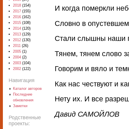
2018
(154)
И когда померкли неб
2017
(155)
2016
(162)
Словно в опустевше
2015
(108)
2014
(120)
2013
(129)
Стали слышны наши г
2012
(130)
2011
(26)
2005
(1)
Тянем, тянем слово 
2004
(2)
2003
(104)
Говорим и вяло и тем
2002
(122)
Навигация
Как нас чествуют и ка
Каталог авторов
Последние
Нету их. И все разре
обновления
Заметки
Давид САМОЙЛОВ
Родственные
проекты: