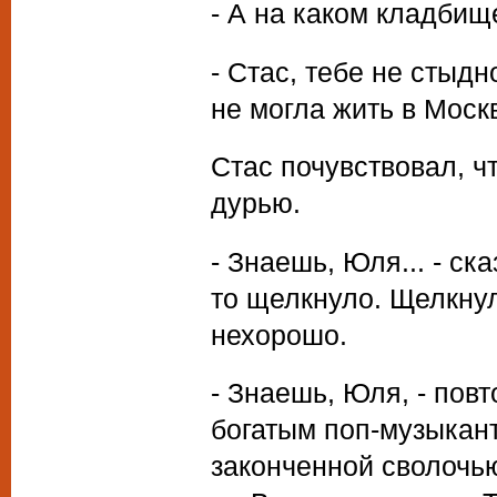
- А на каком кладбищ
- Стас, тебе не стыд
не могла жить в Москв
Стас почувствовал, чт
дурью.
- Знаешь, Юля... - ска
то щелкнуло. Щелкнул
нехорошо.
- Знаешь, Юля, - повт
богатым поп-музыканто
законченной сволочь