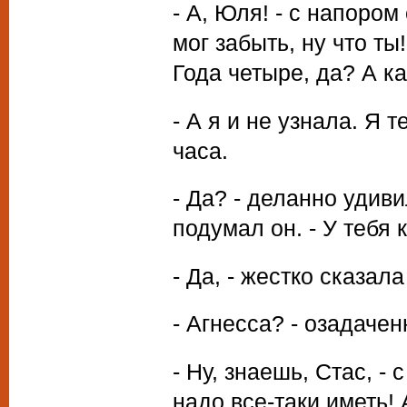
- А, Юля! - с напором 
мог забыть, ну что т
Года четыре, да? А ка
- А я и не узнала. Я 
часа.
- Да? - деланно удиви
подумал он. - У тебя 
- Да, - жестко сказал
- Агнесса? - озадаче
- Ну, знаешь, Стас, -
надо все-таки иметь!