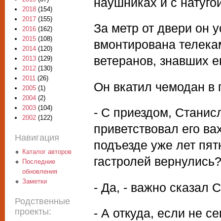
наушниках и с натугой
2018
(154)
2017
(155)
За метр от двери он 
2016
(162)
2015
(108)
вмонтирована телекам
2014
(120)
ветеранов, знавших е
2013
(129)
2012
(130)
2011
(26)
Он вкатил чемодан в 
2005
(1)
2004
(2)
2003
(104)
- С приездом, Станис
2002
(122)
приветствовал его ва
Навигация
подъезде уже лет пят
Каталог авторов
гастролей вернулись
Последние
обновления
Заметки
- Да, - важно сказал 
Родственные
- А откуда, если не с
проекты: