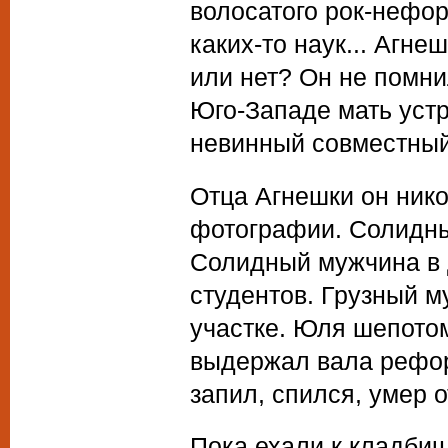
волосатого рок-нефо
каких-то наук... Агне
или нет? Он не помни
Юго-Западе мать устр
невинный совместный 
Отца Агнешки он нико
фотографии. Солидны
Солидный мужчина в 
студентов. Грузный м
участке. Юля шепотом
выдержал вала рефор
запил, спился, умер о
Пока ехали к кладбищ