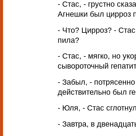
- Стас, - грустно ска
Агнешки был цирроз 
- Что? Цирроз? - Стас
пила?
- Стас, - мягко, но у
сывороточный гепатит
- Забыл, - потрясенно
действительно был геп
- Юля, - Стас сглотну
- Завтра, в двенадцат