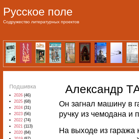
Пе
Русское поле
Содружество литературных проектов
Александр Т
Подшивка
2026
(46)
2025
(68)
Он загнал машину в г
2024
(31)
ручку из чемодана и п
2023
(56)
2022
(74)
2021
(113)
На выходе из гаража
2020
(84)
2019
(87)