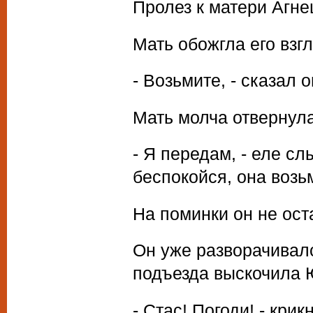
Пролез к матери Агне
Мать обожгла его взг
- Возьмите, - сказал 
Мать молча отвернула
- Я передам, - еле сл
беспокойся, она возьм
На поминки он не ост
Он уже разворачивалс
подъезда выскочила 
- Стас! Погоди! - крик