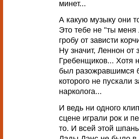
минет...
А какую музыку они то
Это тебе не "ты меня
гробу от зависти корч
Ну значит, Леннон от 
Гребенщиков... Хотя 
был разожравшимся б
которого не пускали за
нарколога...
И ведь ни одного кли
сцене играли рок и п
то. И всей этой шпаны
Лады Дэнс не было в з