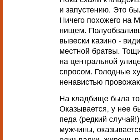
и запустению. Это бы
Ничего похожего на М
нищем. Полуобваливш
вывески казино - вид
местной братвы. Тощ
на центральной улиц
спросом. Голодные ху
ненавистью провожающ
На кладбище была то
Оказывается, у нее б
педа (редкий случай!
мужчины, оказывается
елки-палки, живешь в