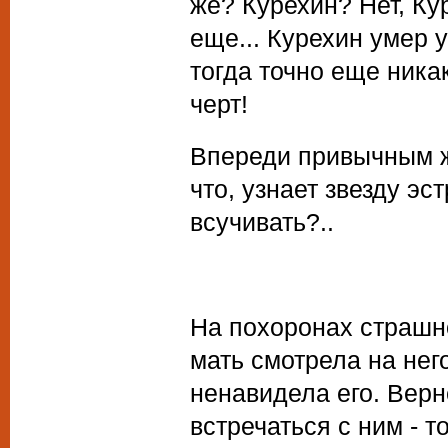
же? Курехин? Нет, Кур
еще... Курехин умер 
тогда точно еще ника
черт!
Впереди привычным ж
что, узнает звезду эс
всучивать?..
На похоронах страшн
мать смотрела на нег
ненавидела его. Вер
встречаться с ним - т