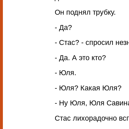
Он поднял трубку.
- Да?
- Стас? - спросил не
- Да. А это кто?
- Юля.
- Юля? Какая Юля?
- Ну Юля, Юля Савин
Стас лихорадочно вс