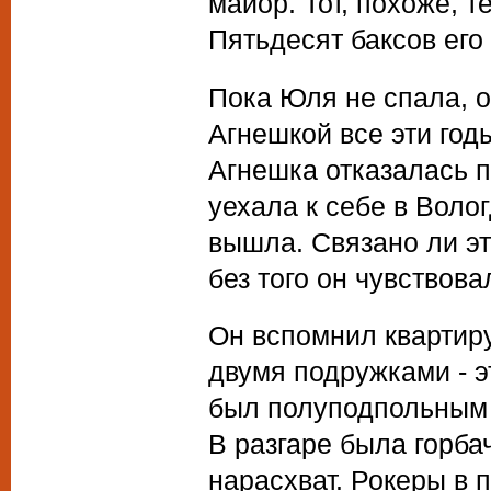
майор. Тот, похоже, т
Пятьдесят баксов его
Пока Юля не спала, о
Агнешкой все эти го
Агнешка отказалась по
уехала к себе в Воло
вышла. Связано ли эт
без того он чувствова
Он вспомнил квартиру
двумя подружками - э
был полуподпольным 
В разгаре была горб
нарасхват. Рокеры в 