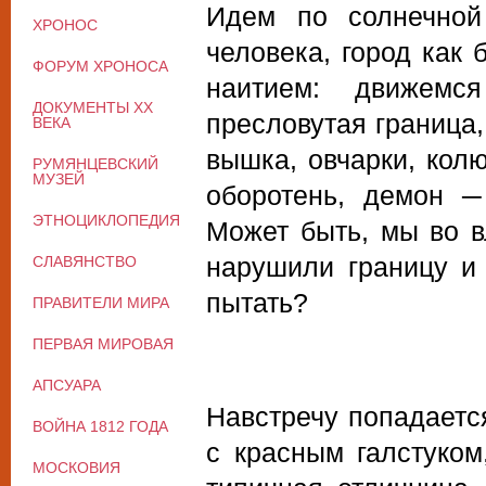
Идем по солнечной
ХРОНОС
человека, город как 
ФОРУМ ХРОНОСА
наитием: движемс
ДОКУМЕНТЫ XX
пресловутая граница,
ВЕКА
вышка, овчарки, колю
РУМЯНЦЕВСКИЙ
МУЗЕЙ
оборотень, демон ─
ЭТНОЦИКЛОПЕДИЯ
Может быть, мы во в
нарушили границу и 
СЛАВЯНСТВО
пытать?
ПРАВИТЕЛИ МИРА
ПЕРВАЯ МИРОВАЯ
АПСУАРА
Навстречу попадаетс
ВОЙНА 1812 ГОДА
с красным галстуком
МОСКОВИЯ