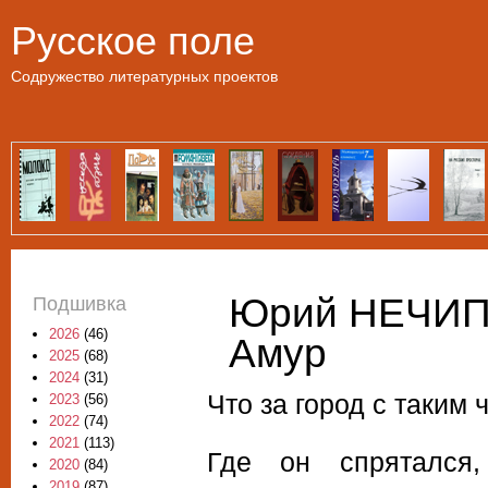
Пе
Русское поле
Содружество литературных проектов
Юрий НЕЧИП
Подшивка
2026
(46)
Амур
2025
(68)
2024
(31)
Что за город с таким
2023
(56)
2022
(74)
2021
(113)
Где он спрятался,
2020
(84)
2019
(87)