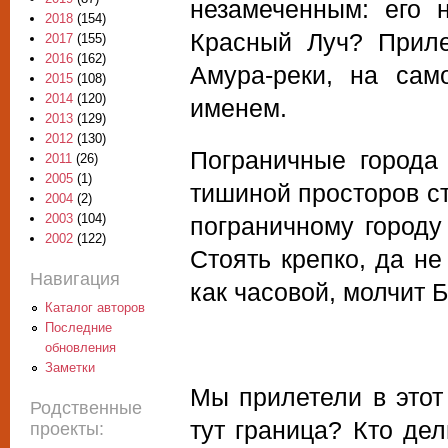
незамеченным: его 
2018
(154)
Красный Луч? Приле
2017
(155)
2016
(162)
Амура-реки, на сам
2015
(108)
2014
(120)
именем.
2013
(129)
2012
(130)
Пограничные города
2011
(26)
2005
(1)
тишиной просторов ст
2004
(2)
2003
(104)
пограничному городу
2002
(122)
Стоять крепко, да не
Навигация
как часовой, молчит 
Каталог авторов
Последние
обновления
Заметки
Мы прилетели в этот 
Родственные
тут граница? Кто дел
проекты: