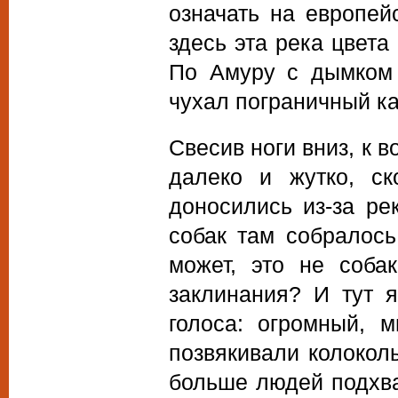
означать на европей
здесь эта река цвет
По Амуру с дымком 
чухал пограничный ка
Свесив ноги вниз, к в
далеко и жутко, ск
доносились из-за ре
собак там собралось
может, это не соба
заклинания? И тут я
голоса: огромный, 
позвякивали колоколь
больше людей подхва