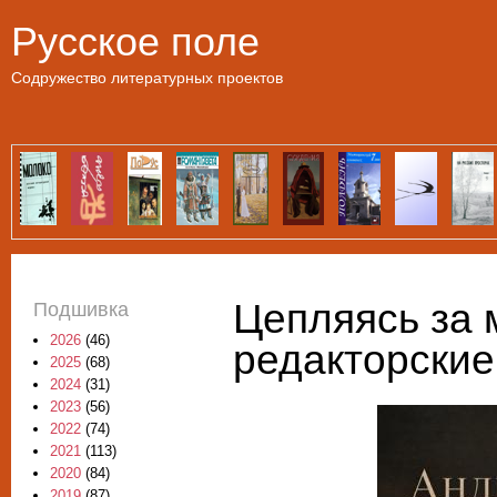
Пе
Русское поле
Содружество литературных проектов
Цепляясь за 
Подшивка
2026
(46)
редакторские
2025
(68)
2024
(31)
2023
(56)
2022
(74)
2021
(113)
2020
(84)
2019
(87)