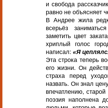
и свобода рассказчи
равно не объясняет ч
В Андрее жила редк
всерьёз заниматьс
заметить цвет закат
хриплый голос горо
написал:
«Я цеплялс
Эта строка теперь в
его жизни. Он дейст
страха перед уходо
назвать. Он знал цен
впечатлению, старой
поэзия наполнена до
людьми, которые воз